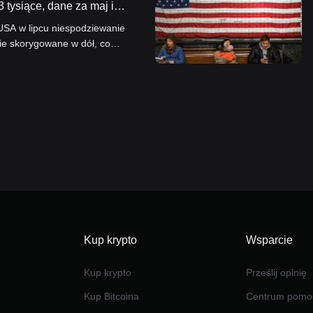
 tysiące, dane za maj i
zekiwania co do podwyżek
USA w lipcu niespodziewanie
ie skorygowane w dół, co
niu ponadprzeciętnej
 nowych wyzwań.
Kup krypto
Wsparcie
Kup krypto
Prześlij opinię
Kup Bitcoina
Centrum pomo