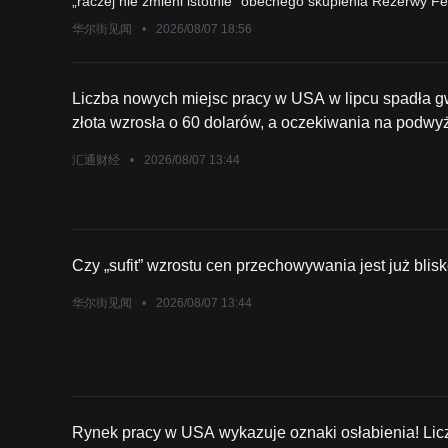
„raczej nie zmieni istotnie” obecnego skupienia Rezerwy Fede
umiarkowane, Fed będzie miał więcej powodów, by utrzyma
华尔街见闻
•
2026/08/07 18:56
się mocne, więcej decydentów poprze podwyżkę stóp. Ekonom
rynku pracy, w którym zarówno jastrzębie, jak i gołębie m
Liczba nowych miejsc pracy w USA w lipcu spadła gw
złota wzrosła o 60 dolarów, a oczekiwania na podwy
przez Fed we wrześniu natychmiast upadły
汇通财经
•
2026/08/07 13:44
Czy „sufit” wzrostu cen przechowywania jest już blis
华尔街见闻
•
2026/08/07 13:44
Rynek pracy w USA wykazuje oznaki osłabienia! Lic