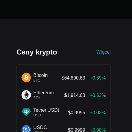
Ceny krypto
Więcej
Bitcoin
$64,890.63
+0.89%
BTC
Ethereum
$1,914.63
+0.63%
ETH
Tether USDt
$0.9995
+0.03%
USDT
USDC
$0.9999
+0.00%