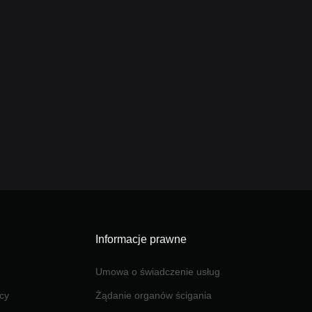
Informacje prawne
Umowa o świadczenie usług
cy
Żądanie organów ścigania