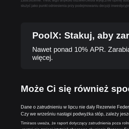
Zastrzeżenie: Treść tego artykułu odzwierciedla wyłącznie opinię auto
służyć jako punkt odniesienia przy podejmowaniu decyzji inwestycyj
PoolX: Stakuj, aby za
Nawet ponad 10% APR. Zarabiaj
więcej.
Może Ci się również sp
Dane o zatrudnieniu w lipcu nie dały Rezerwie Feder
Czy we wrześniu nastąpi podwyżka stóp, zależy jeszc
Timiraos uważa, że raport dotyczący zatrudnienia poza rol