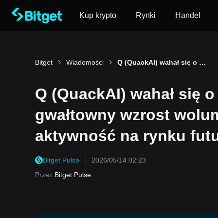
Kup krypto
Rynki
Handel
Bitget
Wiadomości
Q (QuackAI) wahał się o 59,9% w ciągu 24 godzin: gwałtowny wzrost wolumenu handlu i nietypowa aktywność na rynku futures
Q (QuackAI) wahał się o
gwałtowny wzrost wolum
aktywność na rynku fut
Bitget Pulse
2026/05/14 02:23
Przez
:
Bitget Pulse