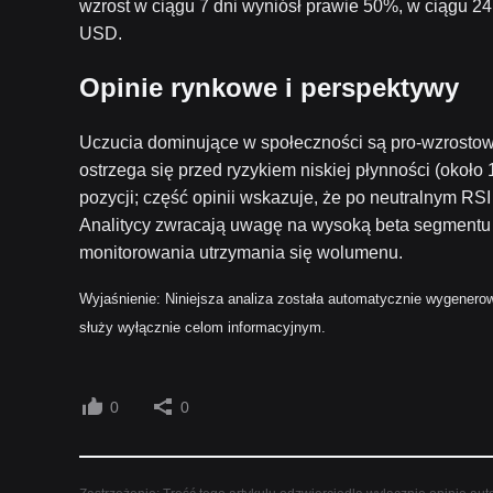
wzrost w ciągu 7 dni wyniósł prawie 50%, w ciągu 2
USD.
Opinie rynkowe i perspektywy
Uczucia dominujące w społeczności są pro-wzrostow
ostrzega się przed ryzykiem niskiej płynności (około
pozycji; część opinii wskazuje, że po neutralnym R
Analitycy zwracają uwagę na wysoką beta segmentu 
monitorowania utrzymania się wolumenu.
Wyjaśnienie: Niniejsza analiza została automatycznie wygenerow
służy wyłącznie celom informacyjnym.
0
0