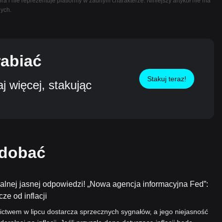
ra i nie reprezentuje platformy w żadnym charakterze. Niniejszy artykuł nie ma
nych.
rabiać
Stakuj teraz!
 więcej, stakując
odobać
alnej jasnej odpowiedzi! „Nowa agencja informacyjna Fed”:
ze od inflacji
nictwem w lipcu dostarcza sprzecznych sygnałów, a jego niejasność