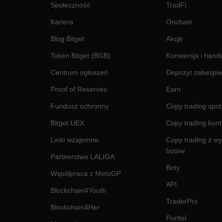
Społeczność
TradFi
Kariera
Onchain
Blog Bitget
Akcje
Token Bitget (BGB)
Konwersja i hand
Centrum ogłoszeń
Depozyt zabezpie
Proof of Reserves
Earn
Fundusz ochronny
Copy trading spot
Bitget UEX
Copy trading kont
Linki wzajemne
Copy trading z w
botów
Partnerstwo LALIGA
Boty
Współpraca z MotoGP
API
Blockchain4Youth
TraderPro
Blockchain4Her
Portfel