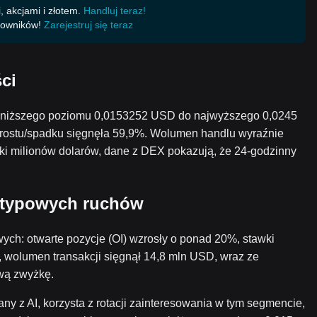
 akcjami i złotem.
Handluj teraz!
kowników!
Zarejestruj się teraz
ci
najniższego poziomu 0,0153252 USD do najwyższego 0,0245
rostu/spadku sięgnęła 59,9%. Wolumen handlu wyraźnie
tki milionów dolarów, dane z DEX pokazują, że 24-godzinny
ietypowych ruchów
ych: otwarte pozycje (OI) wzrosły o ponad 20%, stawki
, wolumen transakcji sięgnął 14,8 mln USD, wraz ze
wą zwyżkę.
any z AI, korzysta z rotacji zainteresowania w tym segmencie,