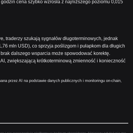
4 godzin cena szybko wzrosła z najniższego poziomu 0,015
e, traderzy szukają sygnałów długoterminowych, jednak
 1,76 mln USD), co sprzyja poślizgom i pułapkom dla długich
SI brak dalszego wsparcia może spowodować korektę.
AI, zwiększającą krótkoterminową zmienność i konieczność
ana przez AI na podstawie danych publicznych i monitoringu on-chain,