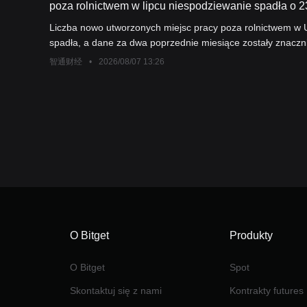
poza rolnictwem w lipcu niespodziewanie spadła o 23
czerwiec zostały znacznie skorygowane w dół, a oc
Liczba nowo utworzonych miejsc pracy poza rolnictwem w 
stóp procentowych przez Fed maleją.
spadła, a dane za dwa poprzednie miesiące zostały znaczn
wskazuje, że rynek pracy w USA, po wcześniejszym wykaza
智通财经
•
2026/08/07 13:26
odporności na początku tego roku, obecnie stoi w obliczu
O Bitget
Produkty
O Bitget
Spot
Skontaktuj się z nami
Kontrakty futures