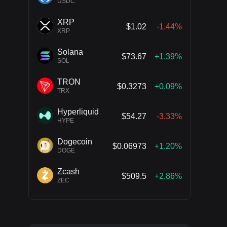
USDC
XRP
$1.02
-1.44%
XRP
Solana
$73.67
+1.39%
SOL
TRON
$0.3273
+0.09%
TRX
Hyperliquid
$54.27
-3.33%
HYPE
Dogecoin
$0.06973
+1.20%
DOGE
Zcash
$509.5
+2.86%
ZEC