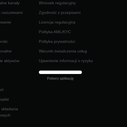
jalne kanały
Wniosek regulacyjny
z oszustwami
Zgodność z przepisami
owanie
Licencja regulacyjna
Polityka AML/KYC
rski
Polityka prywatności
jonalne
Warunki świadczenia usług
ie aktywów
Ujawnienie informacji o ryzyku
Pobierz aplikację
eń
opłat
o składania
kowych