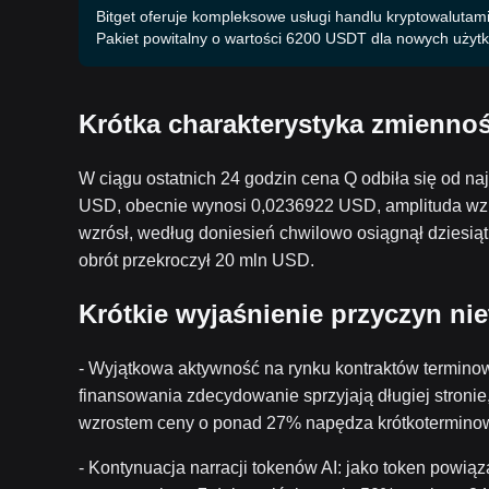
Bitget oferuje kompleksowe usługi handlu kryptowalutami,
Pakiet powitalny o wartości 6200 USDT dla nowych użyt
Krótka charakterystyka zmiennoś
W ciągu ostatnich 24 godzin cena Q odbiła się od 
USD, obecnie wynosi 0,0236922 USD, amplituda wz
wzrósł, według doniesień chwilowo osiągnął dziesią
obrót przekroczył 20 mln USD.
Krótkie wyjaśnienie przyczyn n
- Wyjątkowa aktywność na rynku kontraktów terminow
finansowania zdecydowanie sprzyjają długiej stronie
wzrostem ceny o ponad 27% napędza krótkotermino
- Kontynuacja narracji tokenów AI: jako token powiąz