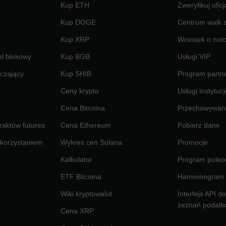
Kup ETH
Zweryfikuj ofic
Kup DOGE
Centrum walk 
Kup XRP
Wniosek o not
el blokowy
Kup BGB
Usługi VIP
czający
Kup SHIB
Program partne
Ceny krypto
Usługi instytuc
Cena Bitcoina
Przechowywan
raktów futures
Cena Ethereum
Pobierz dane
ykorzystaniem
Wykres cen Solana
Promocje
Kalkulator
Program polec
ETF Bitcoina
Harmonogram 
Wiki kryptowalut
Interfejs API d
zeznań podat
Cena XRP