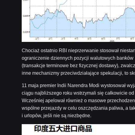
Chociaż ostatnio RBI nieprzerwanie stosował niestand
ograniczenie dziennych pozycji walutowych banków (
(transakcje terminowe bez fizycznej dostawy), zwalc
inne mechanizmy przeciwdziałające spekulacji, to sku
11 maja premier Indii Narendra Modi wystosował wyj
ciągu najbliższego roku wstrzymali się całkowicie od 
Wcześniej apelował również o masowe przechodzenie 
wspólne przejazdy w celu oszczędzania paliwa, a ta
i urlopów, jeśli nie są niezbędne.