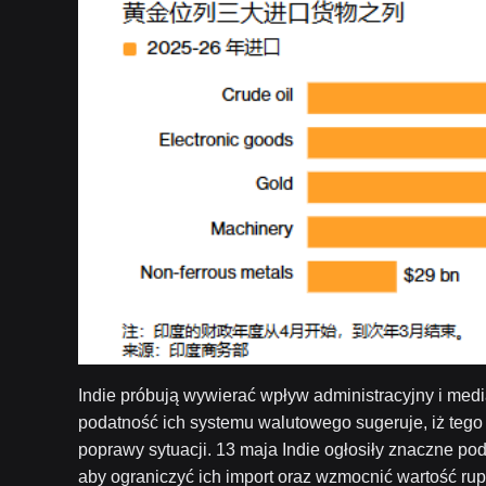
Indie próbują wywierać wpływ administracyjny i med
podatność ich systemu walutowego sugeruje, iż tego 
poprawy sytuacji. 13 maja Indie ogłosiły znaczne pod
aby ograniczyć ich import oraz wzmocnić wartość rupi