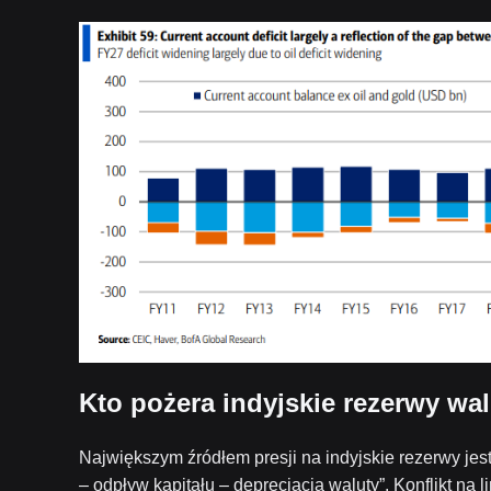
Kto pożera indyjskie rezerwy wa
Największym źródłem presji na indyjskie rezerwy jes
– odpływ kapitału – deprecjacja waluty”. Konflikt na 