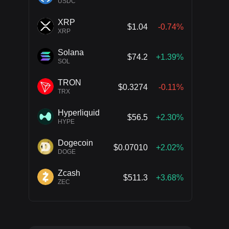
USDC
XRP
$1.04
-0.74%
XRP
Solana
$74.2
+1.39%
SOL
TRON
$0.3274
-0.11%
TRX
Hyperliquid
$56.5
+2.30%
HYPE
Dogecoin
$0.07010
+2.02%
DOGE
Zcash
$511.3
+3.68%
ZEC