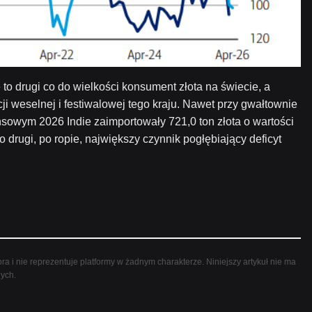
 to drugi co do wielkości konsument złota na świecie, a
ycji weselnej i festiwalowej tego kraju. Nawet przy gwałtownie
nsowym 2026 Indie zaimportowały 721,0 ton złota o wartości
o drugi, po ropie, największy czynnik pogłębiający deficyt
ra i nie reprezentuje platformy w żadnym charakterze. Niniejszy artykuł nie ma
nych.