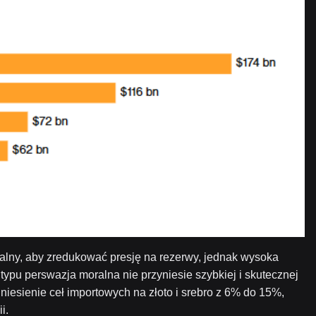
ialny, aby zredukować presję na rezerwy, jednak wysoka
typu perswazja moralna nie przyniesie szybkiej i skutecznej
niesienie ceł importowych na złoto i srebro z 6% do 15%,
i.