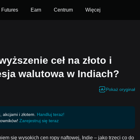
Futures
Earn
Centrum
Więcej
yższenie ceł na złoto i
resja walutowa w Indiach?
Pokaż oryginał
 akcjami i złotem.
Handluj teraz!
kowników!
Zarejestruj się teraz
m się wysokich cen ropy naftowej, Indie – jako trzeci co do