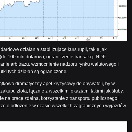
ardowe działania stabilizujące kurs rupii, takie jak
do 100 mln dolarów), ograniczenie transakcji NDF
zanie arbitrażu, wzmocnienie nadzoru rynku walutowego i
tki tych działań są ograniczone.
ątkowo dramatyczny apel kryzysowy do obywateli, by w
zakupu złota, łącznie z wszelkimi okazjami takimi jak śluby.
na pracę zdalną, korzystanie z transportu publicznego i
kże o odłożenie w czasie wszelkich zagranicznych wyjazdów