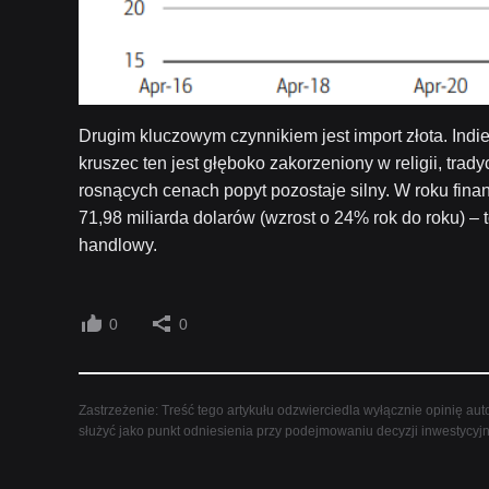
Drugim kluczowym czynnikiem jest import złota. Indie
kruszec ten jest głęboko zakorzeniony w religii, trad
rosnących cenach popyt pozostaje silny. W roku fina
71,98 miliarda dolarów (wzrost o 24% rok do roku) – t
handlowy.
0
0
Zastrzeżenie: Treść tego artykułu odzwierciedla wyłącznie opinię auto
służyć jako punkt odniesienia przy podejmowaniu decyzji inwestycyj