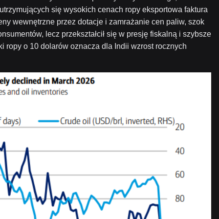
y utrzymujących się wysokich cenach ropy eksportowa faktura
 ceny wewnętrzne przez dotacje i zamrażanie cen paliw, szok
nsumentów, lecz przekształcił się w presję fiskalną i szybsze
i ropy o 10 dolarów oznacza dla Indii wzrost rocznych