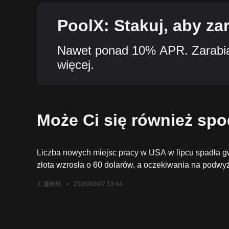
PoolX: Stakuj, aby za
Nawet ponad 10% APR. Zarabiaj
więcej.
Może Ci się również sp
Liczba nowych miejsc pracy w USA w lipcu spadła gw
złota wzrosła o 60 dolarów, a oczekiwania na podwy
przez Fed we wrześniu natychmiast upadły
汇通财经
•
2026/08/07 13:44