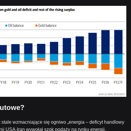
lutowe?
t stale wzmacniające się ogniwo „energia – deficyt handlowy
linii USA-Iran wywołał szok podaży na rynku energii,