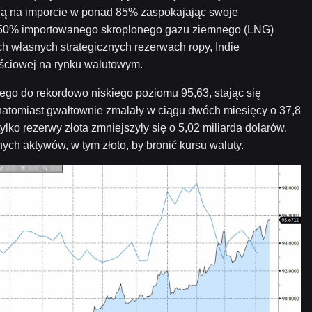
gają na imporcie w ponad 85% zaspokajając swoje
z 50% importowanego skroplonego gazu ziemnego (LNG)
h własnych strategicznych rezerwach ropy, Indie
ościowej na rynku walutowym.
tego do rekordowo niskiego poziomu 95,63, stając się
natomiast gwałtownie zmalały w ciągu dwóch miesięcy o 37,8
ylko rezerwy złota zmniejszyły się o 5,02 miliarda dolarów.
ych aktywów, w tym złoto, by bronić kursu waluty.