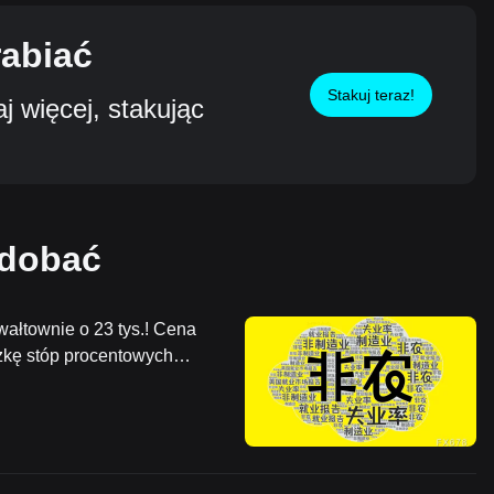
rabiać
Stakuj teraz!
 więcej, stakując
odobać
ałtownie o 23 tys.! Cena
żkę stóp procentowych