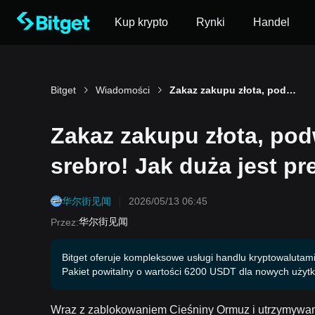
Kup krypto
Rynki
Handel
Bitget
Wiadomości
Zakaz zakupu złota, podwyższenie ceł na złoto i srebro! Jak duża jest presja walutowa w Indiach?
Zakaz zakupu złota, podw
srebro! Jak duża jest p
华尔街见闻
2026/05/13 06:45
华尔街见闻
Przez
:
Bitget oferuje kompleksowe usługi handlu kryptowalutami,
Pakiet powitalny o wartości 6200 USDT dla nowych użyt
Wraz z zablokowaniem Cieśniny Ormuz i utrzymywanie