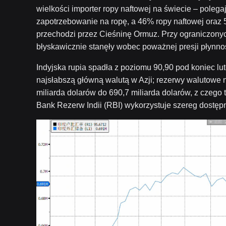
wielkości importer ropy naftowej na świecie – pole
zapotrzebowanie na ropę, a 46% ropy naftowej ora
przechodzi przez Cieśninę Ormuz. Przy ograniczonyc
błyskawicznie stanęły wobec poważnej presji płynn
Indyjska rupia spadła z poziomu 90,90 pod koniec lu
najsłabszą główną walutą w Azji; rezerwy walutowe 
miliarda dolarów do 690,7 miliarda dolarów, z czego t
Bank Rezerw Indii (RBI) wykorzystuje szereg dostępn