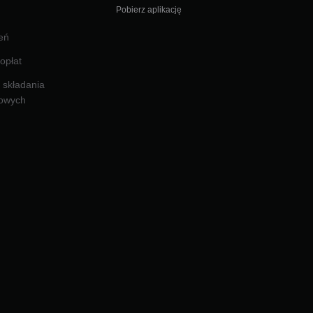
Pobierz aplikację
eń
opłat
o składania
kowych