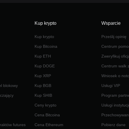
Kup krypto
Wsparcie
Kup krypto
Prześlij opinię
Kup Bitcoina
Centrum pomo
Kup ETH
Zweryfikuj ofic
Kup DOGE
Centrum walk 
Kup XRP
Wniosek o not
el blokowy
Kup BGB
Usługi VIP
czający
Kup SHIB
Program partne
Ceny krypto
Usługi instytuc
Cena Bitcoina
Przechowywan
raktów futures
Cena Ethereum
Pobierz dane