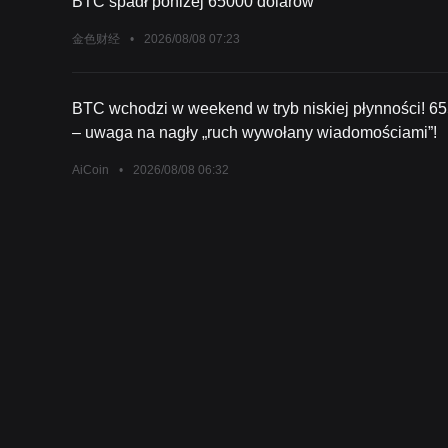
BTC spadł poniżej 65000 dolarów
金色财经
•
2026/08/08 07:23
BTC wchodzi w weekend w tryb niskiej płynności! 6
– uwaga na nagły „ruch wywołany wiadomościami”!
AiCoin
•
2026/08/08 06:32