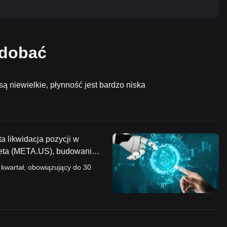
odobać
ą niewielkie, płynność jest bardzo niska
ta likwidacja pozycji w
Meta (META.US), budowanie
niowej, takich jak ASML
i kwartał, obowiązujący do 30