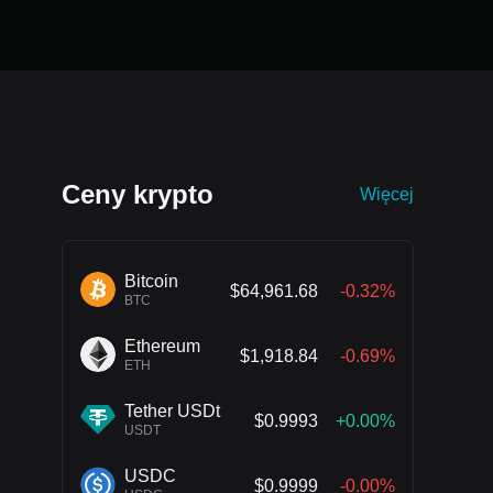
Ceny krypto
Więcej
Bitcoin
$64,961.68
-0.32%
BTC
Ethereum
$1,918.84
-0.69%
ETH
Tether USDt
$0.9993
+0.00%
USDT
USDC
$0.9999
-0.00%