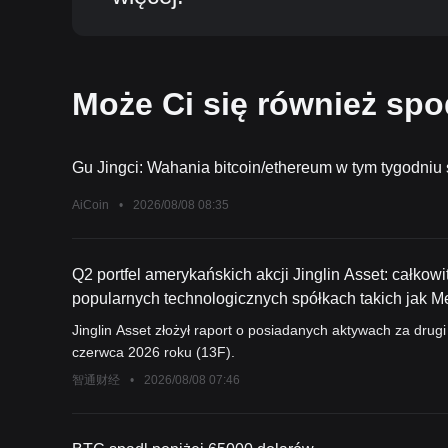
Może Ci się również sp
Gu Jingci: Wahania bitcoin/ethereum w tym tygodniu s
AiCoin
•
2026/08/08 08:35
Q2 portfel amerykańskich akcji Jinglin Asset: całkowi
popularnych technologicznych spółkach takich jak 
nowych pozycji w firmach z branży AI i mocy oblicze
Jinglin Asset złożył raport o posiadanych aktywach za drug
(ASML.US).
czerwca 2026 roku (13F).
智通财经
•
2026/08/08 07:46