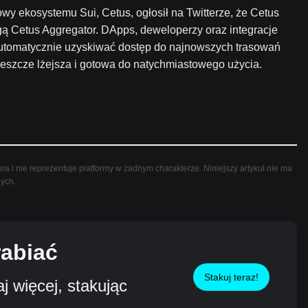
wy ekosystemu Sui, Cetus, ogłosił na Twitterze, że Cetus
ą Cetus Aggregator. DApps, deweloperzy oraz integracje
automatycznie uzyskiwać dostęp do najnowszych trasowań
jeszcze lżejsza i gotowa do natychmiastowego użycia.
ra i nie reprezentuje platformy w żadnym charakterze. Niniejszy artykuł nie ma
nych.
rabiać
Stakuj teraz!
 więcej, stakując