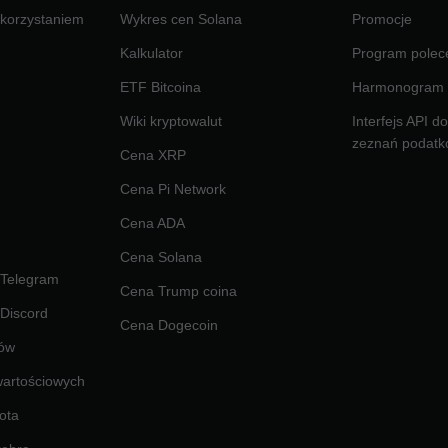
ykorzystaniem
Wykres cen Solana
Promocje
Kalkulator
Program polec
ETF Bitcoina
Harmonogram 
Wiki kryptowalut
Interfejs API d
zeznań podat
Cena XRP
Cena Pi Network
Cena ADA
Cena Solana
 Telegram
Cena Trump coina
 Discord
Cena Dogecoin
pów
wartościowych
ota