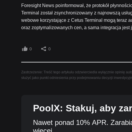
Foresight News poinformował, że protokół płynnościo
Terminal został zsynchronizowany z najnowszą usług
webowe korzystające z Cetus Terminal mogą teraz 
oraz zoptymalizowanych cen, a sama integracja jest 
0
0
Zastrzeżenie: Treść tego artykułu odzwierciedla wyłącznie opinię auto
służyć jako punkt odniesienia przy podejmowaniu decyzji inwestycyj
PoolX: Stakuj, aby za
Nawet ponad 10% APR. Zarabiaj
więcej.