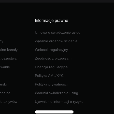
Informacje prawne
Umowa o świadczenie usług
cy
Żądanie organów ścigania
jalne kanały
Wniosek regulacyjny
z oszustwami
Zgodność z przepisami
owanie
Licencja regulacyjna
Polityka AML/KYC
rski
Polityka prywatności
jonalne
Warunki świadczenia usług
ie aktywów
Ujawnienie informacji o ryzyku