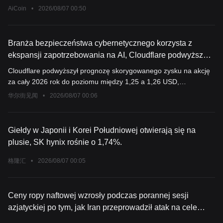
AiCoin
•
2026/08/07 00:50
Branża bezpieczeństwa cybernetycznego korzysta z
ekspansji zapotrzebowania na AI, Cloudflare podwyższa
prognozę rocznych zysków
Cloudflare podwyższył prognozę skorygowanego zysku na akcję
za cały 2026 rok do poziomu między 1,25 a 1,26 USD,
przewyższając wcześniejsze szacunki wynoszące 1,19–1,20 USD
华尔街见闻
•
2026/08/07 00:06
oraz średnie oczekiwania Wall Street na poziomie 1,20 USD. Po
zamknięciu rynku cena akcji firmy wzrosła o ponad 16%. Majowa
decyzja o redukcji jednej piątej zatrudnienia i przejściu na
Giełdy w Japonii i Korei Południowej otwierają się na
strategię operacyjną z priorytetem AI nie wpłynęła negatywnie na
plusie, SK hynix rośnie o 1,74%.
wzrost firmy.
格隆汇
•
2026/08/07 00:05
Ceny ropy naftowej wzrosły podczas porannej sesji
azjatyckiej po tym, jak Iran przeprowadził atak na cele
wrogów w Cieśninie Ormuz.