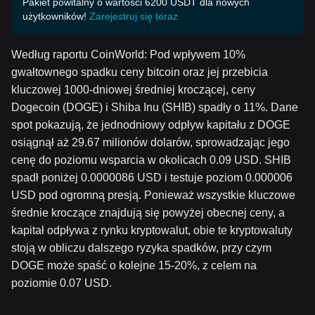
Pakiet powitalny o wartości 6200 USDT dla nowych
użytkowników!
Zarejestruj się teraz
Według raportu CoinWorld: Pod wpływem 10%
gwałtownego spadku ceny bitcoin oraz jej przebicia
kluczowej 1000-dniowej średniej kroczącej, ceny
Dogecoin (DOGE) i Shiba Inu (SHIB) spadły o 11%. Dane
spot pokazują, że jednodniowy odpływ kapitału z DOGE
osiągnął aż 29.67 milionów dolarów, sprowadzając jego
cenę do poziomu wsparcia w okolicach 0.09 USD. SHIB
spadł poniżej 0.0000086 USD i testuje poziom 0.000006
USD pod ogromną presją. Ponieważ wszystkie kluczowe
średnie kroczące znajdują się powyżej obecnej ceny, a
kapitał odpływa z rynku kryptowalut, obie te kryptowaluty
stoją w obliczu dalszego ryzyka spadków, przy czym
DOGE może spaść o kolejne 15-20%, z celem na
poziomie 0.07 USD.