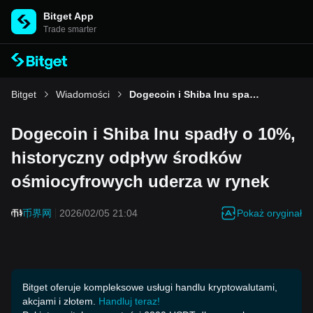
Bitget App
Trade smarter
Bitget
Wiadomości
Dogecoin i Shiba Inu spadły o 10%, historyczny odpływ środków ośmiocyfrowych uderza w rynek
Dogecoin i Shiba Inu spadły o 10%,
historyczny odpływ środków
ośmiocyfrowych uderza w rynek
Pokaż oryginał
币界网
2026/02/05 21:04
Bitget oferuje kompleksowe usługi handlu kryptowalutami,
akcjami i złotem.
Handluj teraz!