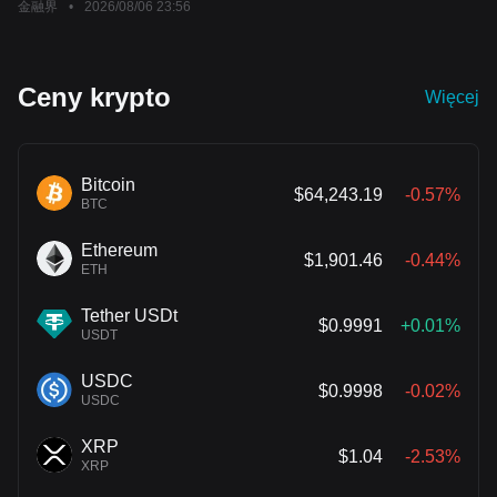
金融界
•
2026/08/06 23:56
Ceny krypto
Więcej
Bitcoin
$64,243.19
-0.57%
BTC
Ethereum
$1,901.46
-0.44%
ETH
Tether USDt
$0.9991
+0.01%
USDT
USDC
$0.9998
-0.02%
USDC
XRP
$1.04
-2.53%
XRP