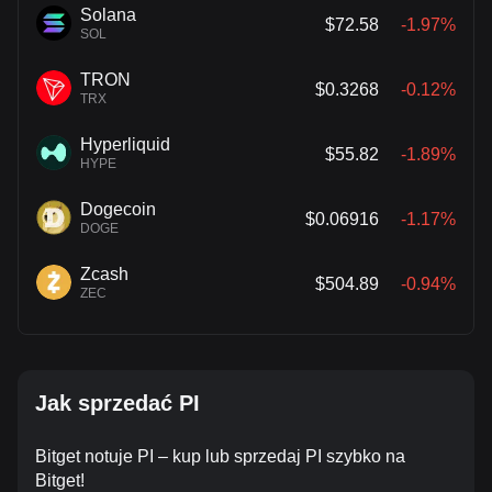
Solana
$72.58
-1.97%
SOL
TRON
$0.3268
-0.12%
TRX
Hyperliquid
$55.82
-1.89%
HYPE
Dogecoin
$0.06916
-1.17%
DOGE
Zcash
$504.89
-0.94%
ZEC
Jak sprzedać PI
Bitget notuje PI – kup lub sprzedaj PI szybko na
Bitget!