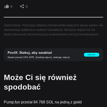
0
0
Zastrzeżenie: Treść tego artykułu odzwierciedla wyłącznie opinię autora i nie
reprezentuje platformy w żadnym charakterze. Niniejszy artykuł nie ma
służyć jako punkt odniesienia przy podejmowaniu decyzji inwestycyjnych.
PoolX: Stakuj, aby zarabiać
Stakuj teraz!
Nawet ponad 10% APR. Zarabiaj więcej, stakując więcej.
Może Ci się również
spodobać
Pump.fun przelał 84 768 SOL na jedną z giełd