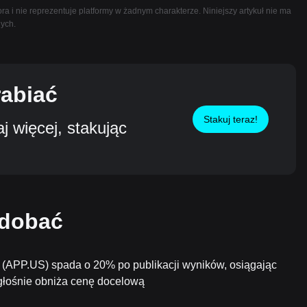
ra i nie reprezentuje platformy w żadnym charakterze. Niniejszy artykuł nie ma
nych.
rabiać
Stakuj teraz!
 więcej, stakując
odobać
 (APP.US) spada o 20% po publikacji wyników, osiągając
ogłośnie obniża cenę docelową