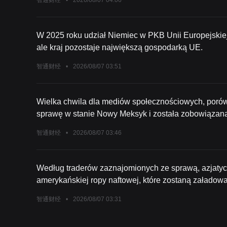
智通财经
•
2026/08/07 04:06
W 2025 roku udział Niemiec w PKB Unii Europejskiej
ale kraj pozostaje największą gospodarką UE.
智通财经
•
2026/08/07 03:51
Wielka chwila dla mediów społecznościowych, porów
sprawę w stanie Nowy Meksyk i została zobowiązan
funduszu rekompensacyjnego
智通财经
•
2026/08/07 03:46
Według traderów zaznajomionych ze sprawą, azjatyck
amerykańskiej ropy naftowej, które zostaną załadow
milionów baryłek. Wśród nabywców są PTT z Tajland
智通财经
•
2026/08/07 03:31
rafineria Idemitsu również zakupiła pewne ilości am
ładunków nie jest jeszcze znane.