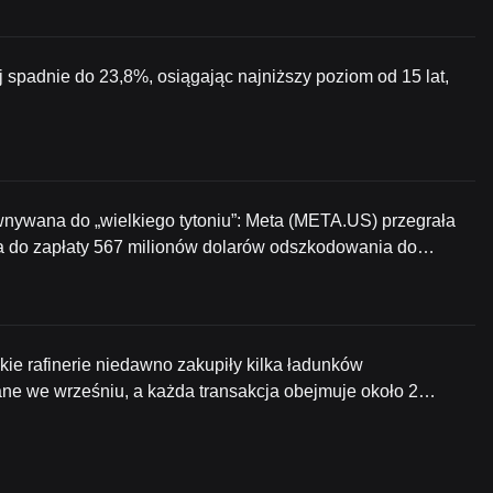
 spadnie do 23,8%, osiągając najniższy poziom od 15 lat,
nywana do „wielkiego tytoniu”: Meta (META.US) przegrała
a do zapłaty 567 milionów dolarów odszkodowania do
ie rafinerie niedawno zakupiły kilka ładunków
ane we wrześniu, a każda transakcja obejmuje około 2
ii oraz SK Energy z Korei Południowej. Podobno japońska
erykańskiej ropy, jednak ostateczne miejsce docelowe tych