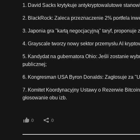
1. David Sacks krytykuje antykryptowalutowe stanow
2. BlackRock: Zaleca przeznaczenie 2% portfela inwe
3. Japonia gra "kartą negocjacyjną" taryf, proponuj
4. Grayscale tworzy nowy sektor przemysłu AI kryp
5. Kandydat na gubernatora Ohio: Jeśli zostanie wyb
publicznej;
6. Kongresman USA Byron Donalds: Zagłosuje za "Us
7. Komitet Koordynacyjny Ustawy o Rezerwie Bitcoin 
głosowanie obu izb.
0
0