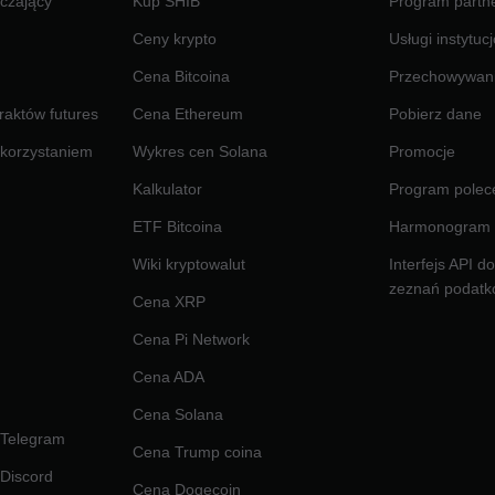
czający
Kup SHIB
Program partne
Ceny krypto
Usługi instytuc
Cena Bitcoina
Przechowywan
raktów futures
Cena Ethereum
Pobierz dane
ykorzystaniem
Wykres cen Solana
Promocje
Kalkulator
Program polec
ETF Bitcoina
Harmonogram 
Wiki kryptowalut
Interfejs API d
zeznań podat
Cena XRP
Cena Pi Network
Cena ADA
Cena Solana
 Telegram
Cena Trump coina
 Discord
Cena Dogecoin