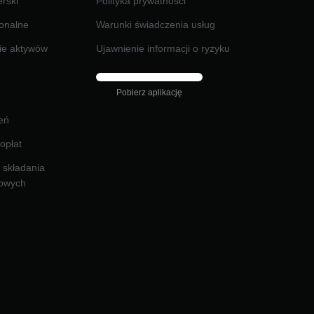
rski
Polityka prywatności
jonalne
Warunki świadczenia usług
ie aktywów
Ujawnienie informacji o ryzyku
Pobierz aplikację
eń
opłat
o składania
kowych