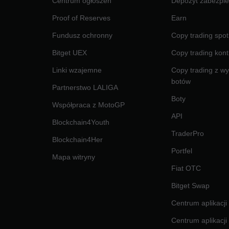
Centrum ogłoszeń
Depozyt zabezpie
Proof of Reserves
Earn
Fundusz ochronny
Copy trading spot
Bitget UEX
Copy trading kont
Linki wzajemne
Copy trading z w
botów
Partnerstwo LALIGA
Boty
Współpraca z MotoGP
API
Blockchain4Youth
TraderPro
Blockchain4Her
Portfel
Mapa witryny
Fiat OTC
Bitget Swap
Centrum aplikacji
Centrum aplikacji