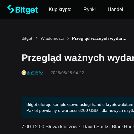
Kup krypto
Rynki
Handel
Bitget
Wiadomości
Przegląd ważnych wydarzeń 28 maja w południe
Przegląd ważnych wydar
金色财经
2025/05/28 04:22
Bitget oferuje kompleksowe usługi handlu kryptowalutami,
Pakiet powitalny o wartości 6200 USDT dla nowych użyt
7:00-12:00 Słowa kluczowe: David Sacks, BlackRock