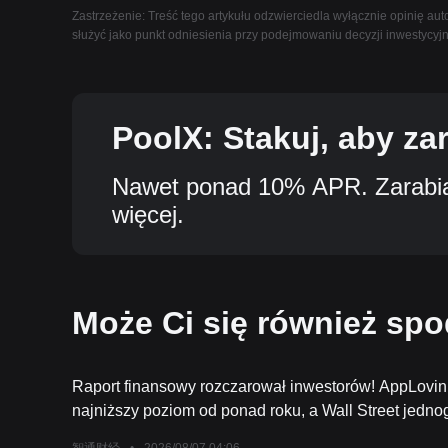
Zastrzeżenie: Treść tego artykułu odzwierciedla wyłącznie opinię auto
służyć jako punkt odniesienia przy podejmowaniu decyzji inwestycyj
PoolX: Stakuj, aby za
Nawet ponad 10% APR. Zarabiaj
więcej.
Może Ci się również sp
Raport finansowy rozczarował inwestorów! AppLovin
najniższy poziom od ponad roku, a Wall Street jedn