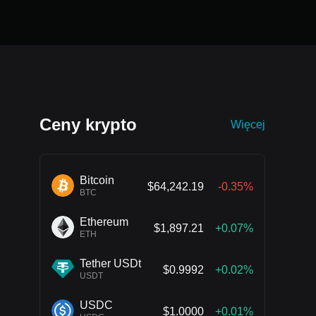
Ceny krypto
Więcej
Bitcoin
$64,242.19
-0.35%
BTC
Ethereum
$1,897.21
+0.07%
ETH
Tether USDt
$0.9992
+0.02%
USDT
USDC
$1.0000
+0.01%