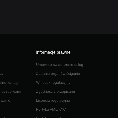
Informacje prawne
Umowa o świadczenie usług
cy
Żądanie organów ścigania
jalne kanały
Wniosek regulacyjny
z oszustwami
Zgodność z przepisami
owanie
Licencja regulacyjna
Polityka AML/KYC