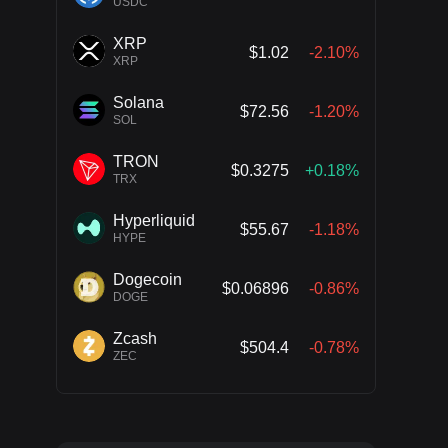
USDC
XRP
$1.02
-2.10%
XRP
Solana
$72.56
-1.20%
SOL
TRON
$0.3275
+0.18%
TRX
Hyperliquid
$55.67
-1.18%
HYPE
Dogecoin
$0.06896
-0.86%
DOGE
Zcash
$504.4
-0.78%
ZEC