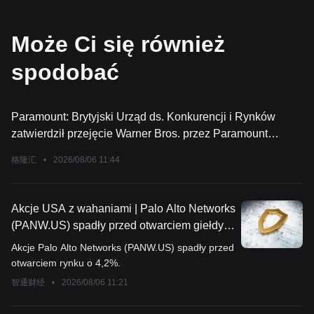
Może Ci się również
spodobać
Paramount: Brytyjski Urząd ds. Konkurencji i Rynków
zatwierdził przejęcie Warner Bros. przez Paramount
SkyDance
格隆汇
•
2026/08/06 11:44
Akcje USA z wahaniami | Palo Alto Networks
(PANW.US) spadły przed otwarciem giełdy o
4%, produkty sprzedawane w Chinach
Akcje Palo Alto Networks (PANW.US) spadły przed
poddane kontroli cyberbezpieczeństwa
otwarciem rynku o 4,2%.
智通财经
•
2026/08/06 11:21