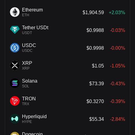
Ethereum
$1,904.59
+2.03%
ETH
Tether USDt
$0.9988
-0.03%
USDT
USDC
$0.9998
-0.00%
USDC
XRP
$1.05
-1.05%
XRP
Solana
$73.39
-0.43%
SOL
TRON
$0.3270
-0.39%
TRX
Hyperliquid
$55.34
-2.84%
HYPE
Dogecoin