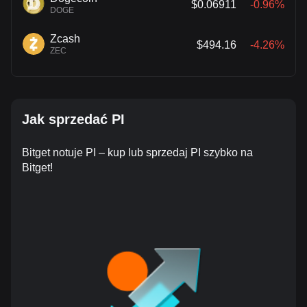
$0.06911
-0.96%
DOGE
Zcash
$494.16
-4.26%
ZEC
Jak sprzedać PI
Bitget notuje PI – kup lub sprzedaj PI szybko na
Bitget!