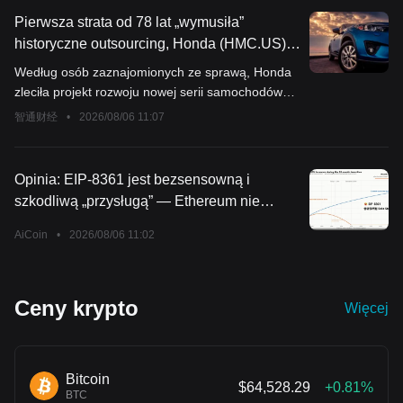
Pierwsza strata od 78 lat „wymusiła”
historyczne outsourcing, Honda (HMC.US)
współpracuje z Tata Technologies przy
Według osób zaznajomionych ze sprawą, Honda
nowych samochodach, wdrażając politykę
zleciła projekt rozwoju nowej serii samochodów
obniżenia kosztów i zwiększenia
firmie Tata Technologies Ltd. To pierwszy raz,
智通财经
•
2026/08/06 11:07
efektywności.
kiedy japoński producent samochodów powierza
indyjskiej firmie świadczącej usługi inżynieryjne
stworzenie platformy end-to-end, mając na celu
Opinia: EIP-8361 jest bezsensowną i
znaczne obniżenie kosztów.
szkodliwą „przysługą” — Ethereum nie
powinno samo sobie szkodzić.
AiCoin
•
2026/08/06 11:02
Ceny krypto
Więcej
Bitcoin
$64,528.29
+0.81%
BTC