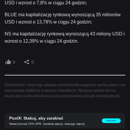
USD i wzrost o 7,8% w ciągu 24 godzin;
BLUE ma kapitalizację rynkową wynoszącą 35 milionów
USD i wzrost o 13,78% w ciągu 24 godzin;
NS ma kapitalizację rynkową wynoszącą 43 miliony USD i
wzrost o 12,39% w ciągu 24 godzin.
0
0
Zastrzeżenie: Treść tego artykułu odzwierciedla wyłącznie opinię autora i nie
reprezentuje platformy w żadnym charakterze. Niniejszy artykuł nie ma
służyć jako punkt odniesienia przy podejmowaniu decyzji inwestycyjnych.
PoolX: Stakuj, aby zarabiać
Stakuj teraz!
Nawet ponad 10% APR. Zarabiaj więcej, stakując więcej.