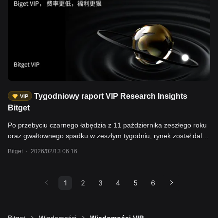
dalej wpływać na światowe rynki.
Tygodniowy raport VIP Research Insights
VIP
Bitget
Po przebyciu czarnego łabędzia z 11 października zeszłego roku
oraz gwałtownego spadku w zeszłym tygodniu, rynek został dalej
„odlewarowany”. Według różnych wskaźników rynkowych
Bitget
·
2026/02/13 06:16
pojawiają się oznaki odbicia od dna. Rynek przesunął
oczekiwania dotyczące obniżki stóp procentowych w 2026 roku z
lipca na czerwiec. Z makroekonomicznego punktu widzenia,
1
2
3
4
5
6
obecna polityka Fed jest ostrożnie łagodząca, co pośrednio
odzwierciedla, że w tym roku rynek będzie głównie zdominowany
przez okazje strukturalne. W kontekście krótkoterminowej korekty