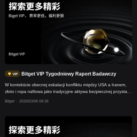
japońskie kontrakty (Nikkei 225, JPY), NAS100 i inne; Japonia
jest krajem importującym energię, 70-90% importowanej ropy
przechodzi przez Cieśninę Ormuz, długotrwałe zamknięcie tej
cieśniny w połączeniu z wysokimi cenami ropy może doprowadzić
do recesji gospodarczej; - aktywach kryptowalutowych: BTC;
według danych rynkowych i ETF, cena BTC jest skorelowana
dodatnio z dolarem amerykańskim, a BTC ETF notuje duże
napływy netto; Użytkownicy mogą handlować wyżej
wymienionymi aktywami poprzez Bitget Tradfi (CFD) oraz na
rynku spot.
Bitget VIP Tygodniowy Raport Badawczy
VIP
W kontekście obecnej eskalacji konfliktu między USA a Iranem,
złoto i ropa naftowa jako tradycyjne aktywa bezpiecznej przystani
oraz surowce energetyczne cieszą się dużym zainteresowaniem.
Bitget
·
2026/03/06 08:36
Artykuł ten poleca złoto i ropę naftową jako wybór do portfela
inwestorów w czasach geopolitycznej niepewności. Te aktywa
wykazały doskonałe wyniki podczas konfliktu – cena złota wzrosła
do około 5300 USD za uncję, a ceny kontraktów terminowych na
ropę Brent skoczyły do poziomu 77–80 USD za baryłkę, co może