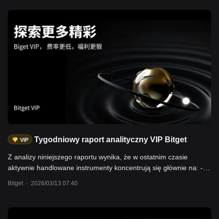
spowodowało zakłócenie przepływu około 20 milionów baryłek
ropy dziennie na świecie. IEA określiła to jako "największe w
historii zakłócenie dostaw". - Giełda amerykańska pod presją:
NAS100 -2,4%, US2000 -2,9%. - Metale szlachetne cofnęły się:
złoto -3,2%, srebro -8,7%. - Rynek krypto wykazał odporność w
falach ucieczki do bezpiecznych aktywów: BTC +2,0%, ETH
+2,8%. Przepływy kapitału i kapitalizacja stablecoinów wskazują,
że nie doszło do systematycznego odpływu środków. Użytkownicy
mogą handlować powyższymi aktywami w sektorach spot +
kontrakty kryptowalutowe, Bitget CFD, kontrakty na akcje i
kryptowaluty itp.
Tygodniowy raport analityczny VIP Bitget
VIP
Z analizy niniejszego raportu wynika, że w ostatnim czasie
aktywnie handlowane instrumenty koncentrują się głównie na: -
ropie naftowej: Brent Crude Oil (UKOUSD), WTI Crude Oil
Bitget
·
2026/03/13 07:40
(USOUSD); obecnie trwa szybkie price-in ryzyka wojennego, a
zachwianie równowagi podaży i popytu będzie dalej podbijać
ceny ropy; - kontraktach terminowych na indeksy giełdowe: