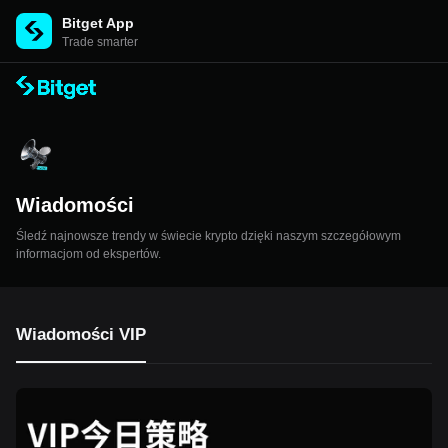
Bitget App
Trade smarter
Wiadomości
Śledź najnowsze trendy w świecie krypto dzięki naszym szczegółowym
informacjom od ekspertów.
Wiadomości VIP