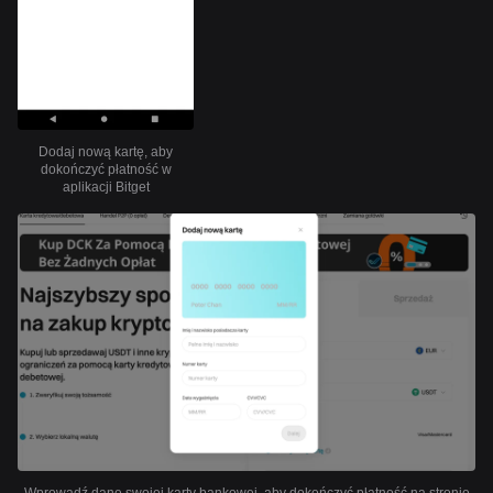
Dodaj nową kartę, aby
dokończyć płatność w
aplikacji Bitget