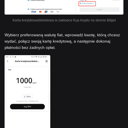
Karta kredytowa/debetowa w zakładce Kup krypto na stronie Bitget
Wybierz preferowaną walutę fiat, wprowadź kwotę, którą chcesz
wydać, połącz swoją kartę kredytową, a następnie dokonaj
płatności bez żadnych opłat.