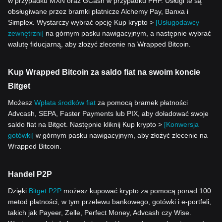
w przypadku MXN oraz GCash w przypadku PHP. Usługi te są
obsługiwane przez bramki płatnicze Alchemy Pay, Banxa i
Simplex. Wystarczy wybrać opcję Kup krypto >
[Usługodawcy
zewnętrzni]
na górnym pasku nawigacyjnym, a następnie wybrać
walutę fiducjarną, aby złożyć zlecenie na Wrapped Bitcoin.
Kup Wrapped Bitcoin za saldo fiat na swoim koncie
Bitget
Możesz
Wpłata środków fiat
za pomocą bramek płatności
Advcash, SEPA, Faster Payments lub PIX, aby doładować swoje
saldo fiat na Bitget. Następnie kliknij Kup krypto >
[Konwersja
gotówki]
w górnym pasku nawigacyjnym, aby złożyć zlecenie na
Wrapped Bitcoin.
Handel P2P
Dzięki
Bitget P2P
możesz kupować krypto za pomocą ponad 100
metod płatności, w tym przelewu bankowego, gotówki i e-portfeli,
takich jak Payeer, Zelle, Perfect Money, Advcash czy Wise.