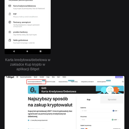
Karta kredytowa/debetowa w
zakładce Kup krypto w
aplikacji Bitget