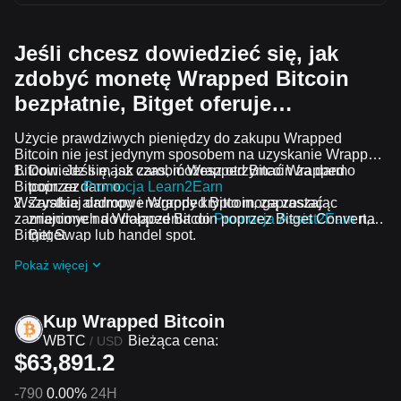
Jeśli chcesz dowiedzieć się, jak
zdobyć monetę Wrapped Bitcoin
bezpłatnie, Bitget oferuje…
Użycie prawdziwych pieniędzy do zakupu Wrapped
Bitcoin nie jest jedynym sposobem na uzyskanie Wrapped
Bitcoin. Jeśli masz czas, możesz otrzymać Wrapped
Dowiedz się, jak zarobić Wrapped Bitcoin za darmo
Bitcoin za darmo.
poprzez
Promocja Learn2Earn
Wszystkie airdropy i nagrody krypto mogą zostać
Zarabiaj darmowe Wrapped Bitcoin, zapraszając
zamienione na Wrapped Bitcoin poprzez Bitget Convert,
znajomych do dołączenia do
Promocja Assist2Earn
na
Bitget Swap lub handel spot.
Bitget.
Otrzymuj darmowe airdropy Wrapped Bitcoin,
Pokaż więcej
dołączając do
Bieżące wyzwania i promocje
.
Kup Wrapped Bitcoin
WBTC
Bieżąca cena:
/
USD
$63,891.2
-790
0.00%
24H