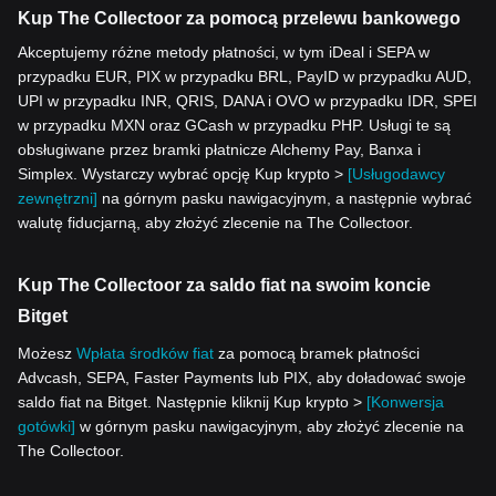
Kup The Collectoor za pomocą przelewu bankowego
Akceptujemy różne metody płatności, w tym iDeal i SEPA w
przypadku EUR, PIX w przypadku BRL, PayID w przypadku AUD,
UPI w przypadku INR, QRIS, DANA i OVO w przypadku IDR, SPEI
w przypadku MXN oraz GCash w przypadku PHP. Usługi te są
obsługiwane przez bramki płatnicze Alchemy Pay, Banxa i
Simplex. Wystarczy wybrać opcję Kup krypto >
[Usługodawcy
zewnętrzni]
na górnym pasku nawigacyjnym, a następnie wybrać
walutę fiducjarną, aby złożyć zlecenie na The Collectoor.
Kup The Collectoor za saldo fiat na swoim koncie
Bitget
Możesz
Wpłata środków fiat
za pomocą bramek płatności
Advcash, SEPA, Faster Payments lub PIX, aby doładować swoje
saldo fiat na Bitget. Następnie kliknij Kup krypto >
[Konwersja
gotówki]
w górnym pasku nawigacyjnym, aby złożyć zlecenie na
The Collectoor.