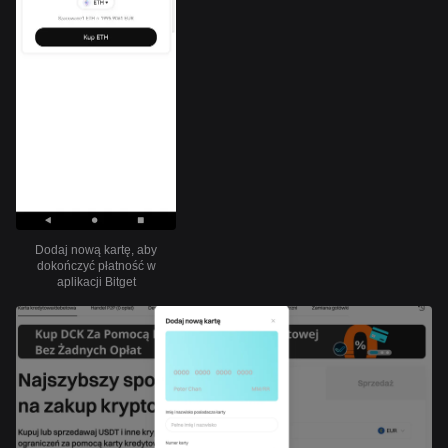
Dodaj nową kartę, aby
dokończyć płatność w
aplikacji Bitget