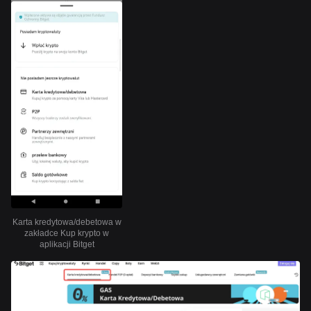
Karta kredytowa/debetowa w
zakładce Kup krypto w
aplikacji Bitget