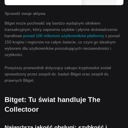
Sprawdź swoje aktywa
Bitget może pochwalić się bardzo wydajnym silnikiem
transakcyjnym, który zapewnia szybkie i płynne doświadczenia
handlowe
ponad 100 milionom użytkowników platformy
z ponad
150 krajów i regionów na całym świecie, co czyni go idealnym
wyborem dla użytkowników poszukujących niezawodności i
szybkości.
Powyższy przewodnik dotyczący zakupu kryptowalut został
sprawdzony przez zespół ds. badań Bitget oraz zespół ds.
prawnych Bitget.
Bitget: Tu świat handluje The
Collectoor
Najwyższa jakość obsługi: szybkość i