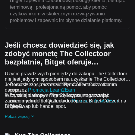
Bitget zapewnia całodobową obsługę klienta, oferując
terminową i profesjonalną pomoc, aby pomóc
użytkownikom w skutecznym rozwiązywaniu
problemów i zapewnić im płynne działanie platformy.
Jeśli chcesz dowiedzieć się, jak
zdobyć monetę The Collectoor
bezpłatnie, Bitget oferuje…
Użycie prawdziwych pieniędzy do zakupu The Collectoor
nie jest jedynym sposobem na uzyskanie The Collectoor.
Jeśli masz czas, możesz otrzymać The Collectoor za
Dowiedz się, jak zarobić The Collectoor za darmo
darmo.
poprzez
Promocja Learn2Earn
Wszystkie airdropy i nagrody krypto mogą zostać
Zarabiaj darmowe The Collectoor, zapraszając
zamienione na The Collectoor poprzez Bitget Convert,
znajomych do dołączenia do
Promocja Assist2Earn
na
Bitget Swap lub handel spot.
Bitget.
Otrzymuj darmowe airdropy The Collectoor, dołączając
Pokaż więcej
do
Bieżące wyzwania i promocje
.