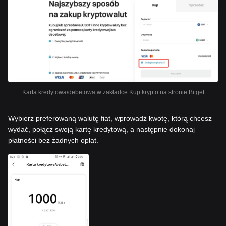
Karta kredytowa/debetowa w zakładce Kup krypto na stronie Bitget
Wybierz preferowaną walutę fiat, wprowadź kwotę, którą chcesz
wydać, połącz swoją kartę kredytową, a następnie dokonaj
płatności bez żadnych opłat.