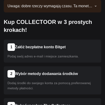
Uwaga: dobre rzeczy wymagają czasu. Ta moneta
nie jest jeszcze notowana. Bądź na bieżąco z
naszymi ogłoszeniami, aby nie przegapić nowych
Kup COLLECTOOR w 3 prostych
notowań. Gdy będzie ona już dostępna w serwisie
Bitget, możesz dokonać zakupu, postępując
krokach!
zgodnie z naszym przewodnikiem. Ten sam
przewodnik dotyczy wszystkich kryptowalut
notowanych na giełdzie Bitget.
1
Załóż bezpłatne konto Bitget
Podaj swój adres e-mail i miejsce zamieszkania.
2
Wybór metody dodawania środków
Dodaj środki do swojego konta za pomocą preferowanej
metody płatności.