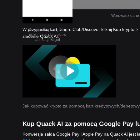
Wprowadź dane sw
W przypadku kart Diners Club/Discover kliknij Kup krypto >
Dodaj nową kartę, aby
dokończyć płatność w
zlecenie Quack AI.
aplikacji Bitget
Jak kupować krypto za pomocą kart kredytowych/debetow
Kup Quack AI za pomocą Google Pay l
Konwersja salda Google Pay i Apple Pay na Quack AI jest ła