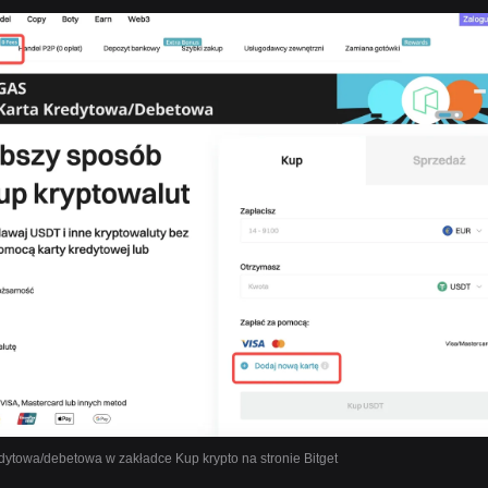
dytowa/debetowa w zakładce Kup krypto na stronie Bitget