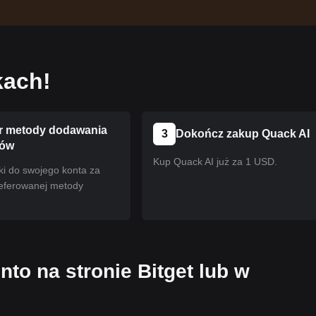
kach!
 metody dodawania
3
Dokończ zakup Quack AI
ków
Kup Quack AI już za 1 USD.
ki do swojego konta za
eferowanej metody
nto na stronie Bitget lub w