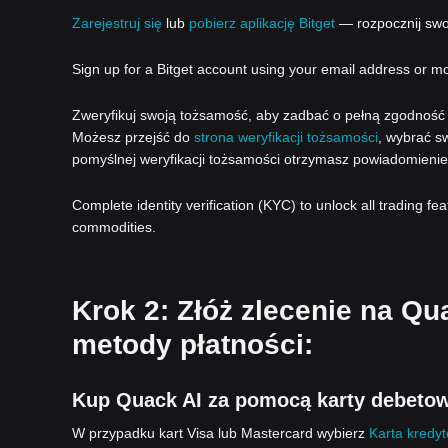
Zarejestruj się
lub
pobierz aplikację Bitget
— rozpocznij swoj
Sign up for a Bitget account using your email address or m
Zweryfikuj swoją tożsamość, aby zadbać o pełną zgodność z
Możesz przejść do
strona weryfikacji tożsamości
, wybrać sw
pomyślnej weryfikacji tożsamości otrzymasz powiadomienie
Complete identity verification (KYC) to unlock all trading fe
commodities.
Krok 2: Złóż zlecenie na Qu
metody płatności:
Kup Quack AI za pomocą karty debetow
W przypadku kart Visa lub Mastercard wybierz
Karta kredy