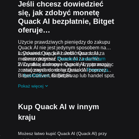
Jeśli chcesz dowiedzieć
się, jak zdobyć monetę
Quack AI bezpłatnie, Bitget
oferuje…
Użycie prawdziwych pieniędzy do zakupu
Quack AI nie jest jedynym sposobem na
uzyskanie Quack AI. Jeśli masz czas,
Dowiedz się, jak zarobić Quack AI za
możesz otrzymać Quack AI za darmo.
darmo poprzez
Promocja Learn2Earn
Wszystkie airdropy i nagrody krypto mogą
Zarabiaj darmowe Quack AI, zapraszając
zostać zamienione na Quack AI poprzez
znajomych do dołączenia do
Promocja
Bitget Convert, Bitget Swap lub handel spot.
Assist2Earn
na Bitget.
Otrzymuj darmowe airdropy Quack AI,
Pokaż więcej
dołączając do
Bieżące wyzwania i
promocje
.
Kup Quack AI w innym
kraju
Możesz łatwo kupić Quack AI (Quack AI) przy
.