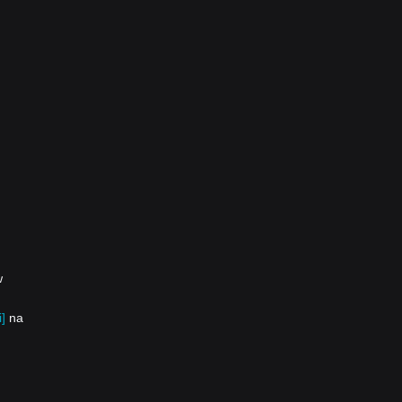
w
]
na