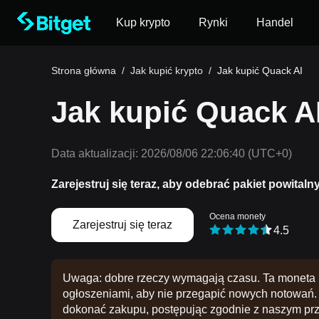
Kup krypto
Rynki
Handel
Strona główna
/
Jak kupić krypto
/
Jak kupić Quack AI
Jak kupić Quack AI
Data aktualizacji:
2026/08/06 22:06:40
(UTC+0)
Zarejestruj się teraz, aby odebrać pakiet powitaln
Ocena monety
Zarejestruj się teraz
4.5
Uwaga: dobre rzeczy wymagają czasu. Ta moneta n
ogłoszeniami, aby nie przegapić nowych notowań. 
dokonać zakupu, postępując zgodnie z naszym pr