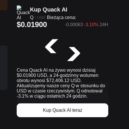
Kup Quack AI
Q
Bieżąca cena:
/
USD
$0.01900
-0.00063
-3.10%
24H
Cena Quack AI na żywo wynosi dzisiaj
$0.01900 USD, a 24-godzinny wolumen
obrotu wynosi $72,406.12 USD.
Aktualizujemy nasze ceny Q w stosunku do
USD w czasie rzeczywistym. Q odnotował
-3.1% w ciągu ostatnich 24 godzin.
Kup Quack AI teraz