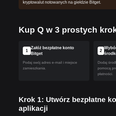
kryptowalut notowanych na giełdzie Bitget.
Kup Q w 3 prostych kro
Załóż bezpłatne konto
Wybór
1
2
Bitget
środ
Podaj swój adres e-mail i miejsce
Dodaj środ
zamieszkania.
pomocą pr
płatności.
Krok 1: Utwórz bezpłatne ko
aplikacji