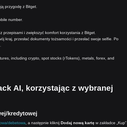
ą przygodę z Bitget.
obile number.
 przepisami i zwiększyć komfort korzystania z Bitget.
ój kraj, przesłać dokumenty tożsamości i przesłać swoje selfie. Po
.
atures, including crypto, spot stocks (rTokens), metals, forex, and
ack AI, korzystając z wybranej
ej/kredytowej
towa/debetowa
, a następnie kliknij
Dodaj nową kartę
w zakładce „Kup”