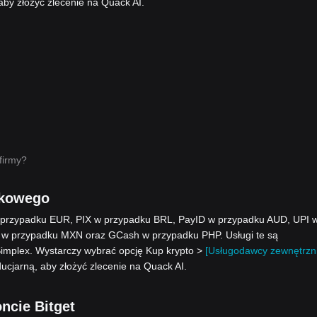
y złożyć zlecenie na Quack AI.
firmy?
nkowego
w przypadku EUR, PIX w przypadku BRL, PayID w przypadku AUD, UPI 
 w przypadku MXN oraz GCash w przypadku PHP. Usługi te są
Simplex. Wystarczy wybrać opcję Kup krypto >
[Usługodawcy zewnętrzni
ucjarną, aby złożyć zlecenie na Quack AI.
ncie Bitget