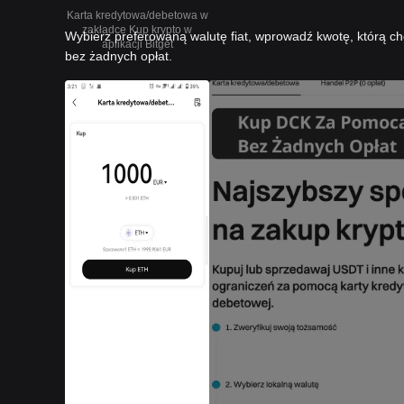
Karta kredytowa/debetowa w
zakładce Kup krypto w
Wybierz preferowaną walutę fiat, wprowadź kwotę, którą ch
aplikacji Bitget
bez żadnych opłat.