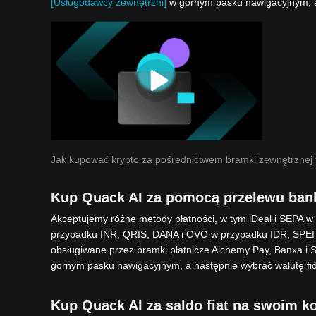
[Usługodawcy zewnętrzni]
w górnym pasku nawigacyjnym, ab
Jak kupować krypto za pośrednictwem bramki zewnętrznej 
Kup Quack AI za pomocą przelewu ba
Akceptujemy różne metody płatności, w tym iDeal i SEPA 
przypadku INR, QRIS, DANA i OVO w przypadku IDR, SPEI
obsługiwane przez bramki płatnicze Alchemy Pay, Banxa i 
górnym pasku nawigacyjnym, a następnie wybrać walutę fid
Kup Quack AI za saldo fiat na swoim ko