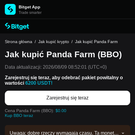
Bitget App
Trade smarter
Strona główna
/
Jak kupić krypto
/
Jak kupić Panda Farm
Jak kupić Panda Farm (BBO)
Data aktualizacji:
2026/08/09 08:52:01
(UTC+0)
Zarejestruj się teraz, aby odebrać pakiet powitalny o
wartości
6200 USDT!
Zarejestruj się teraz
Cena Panda Farm (BBO):
$0.00
Kup BBO teraz
Uwaga: dobre rzeczy wymagają czasu. Ta moneta