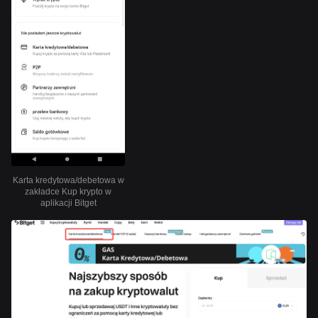
Karta kredytowa/debetowa w
zakładce Kup krypto w
aplikacji Bitget