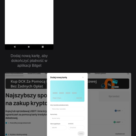
Dodaj nową kartę, aby
dokończyć płatność w
aplikacji Bitget