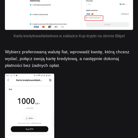
Karta kredytowa/debetowa w zakładce Kup krypto na stronie Bitget
Wybierz preferowaną walutę fiat, wprowadź kwotę, którą chcesz
wydać, połącz swoją kartę kredytową, a następnie dokonaj
płatności bez żadnych opłat.