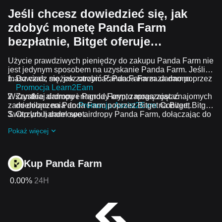
Jeśli chcesz dowiedzieć się, jak
zdobyć monetę Panda Farm
bezpłatnie, Bitget oferuje…
Użycie prawdziwych pieniędzy do zakupu Panda Farm nie
jest jedynym sposobem na uzyskanie Panda Farm. Jeśli
masz czas, możesz otrzymać Panda Farm za darmo.
Dowiedz się, jak zarobić Panda Farm za darmo poprzez
Promocja Learn2Earn
Wszystkie airdropy i nagrody krypto mogą zostać
Zarabiaj darmowe Panda Farm, zapraszając znajomych
zamienione na Panda Farm poprzez Bitget Convert, Bitget
do dołączenia do
Promocja Assist2Earn
na Bitget.
Swap lub handel spot.
Otrzymuj darmowe airdropy Panda Farm, dołączając do
Bieżące wyzwania i promocje
.
Pokaż więcej
Kup Panda Farm
0.00%
24H