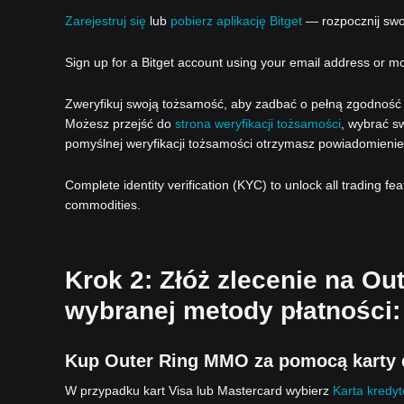
Zarejestruj się
lub
pobierz aplikację Bitget
— rozpocznij swoj
Sign up for a Bitget account using your email address or m
Zweryfikuj swoją tożsamość, aby zadbać o pełną zgodność z
Możesz przejść do
strona weryfikacji tożsamości
, wybrać sw
pomyślnej weryfikacji tożsamości otrzymasz powiadomienie
Complete identity verification (KYC) to unlock all trading fe
commodities.
Krok 2: Złóż zlecenie na Ou
wybranej metody płatności:
Kup Outer Ring MMO za pomocą karty 
W przypadku kart Visa lub Mastercard wybierz
Karta kredy