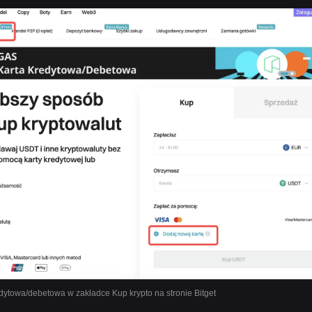
dytowa/debetowa w zakładce Kup krypto na stronie Bitget