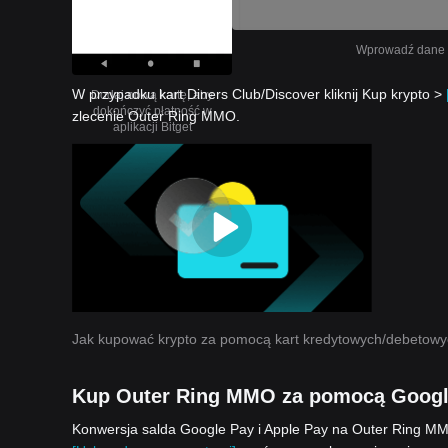
Wprowadź dane sw
W przypadku kart Diners Club/Discover kliknij Kup krypto >
Dodaj nową kartę, aby
dokończyć płatność w
zlecenie Outer Ring MMO.
aplikacji Bitget
Jak kupować krypto za pomocą kart kredytowych/debetow
Kup Outer Ring MMO za pomocą Google
Konwersja salda Google Pay i Apple Pay na Outer Ring MMO 