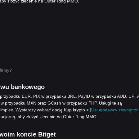
by złożyć zlecenie na Outer Ring MMO.
firmy?
lewu bankowego
w przypadku EUR, PIX w przypadku BRL, PayID w przypadku AUD, UPI 
 w przypadku MXN oraz GCash w przypadku PHP. Usługi te są
Simplex. Wystarczy wybrać opcję Kup krypto >
[Usługodawcy zewnętrzni
ucjarną, aby złożyć zlecenie na Outer Ring MMO.
woim koncie Bitget