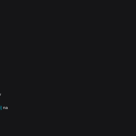
w
]
na