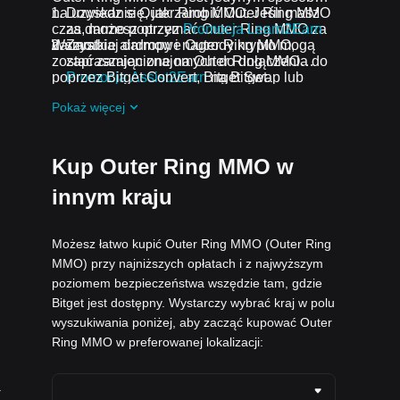
na uzyskanie Outer Ring MMO. Jeśli masz
Dowiedz się, jak zarobić Outer Ring MMO
czas, możesz otrzymać Outer Ring MMO za
za darmo poprzez
Promocja Learn2Earn
darmo.
Wszystkie airdropy i nagrody krypto mogą
Zarabiaj darmowe Outer Ring MMO,
zostać zamienione na Outer Ring MMO
zapraszając znajomych do dołączenia do
poprzez Bitget Convert, Bitget Swap lub
Promocja Assist2Earn
na Bitget.
handel spot.
Otrzymuj darmowe airdropy Outer Ring
Pokaż więcej
MMO, dołączając do
Bieżące wyzwania i
promocje
.
Kup Outer Ring MMO w
innym kraju
Możesz łatwo kupić Outer Ring MMO (Outer Ring
MMO) przy najniższych opłatach i z najwyższym
poziomem bezpieczeństwa wszędzie tam, gdzie
Bitget jest dostępny. Wystarczy wybrać kraj w polu
wyszukiwania poniżej, aby zacząć kupować Outer
Ring MMO w preferowanej lokalizacji:
.