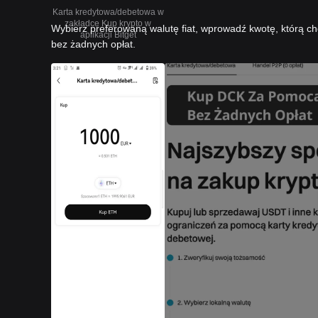
Karta kredytowa/debetowa w
zakładce Kup krypto w
Wybierz preferowaną walutę fiat, wprowadź kwotę, którą ch
aplikacji Bitget
bez żadnych opłat.