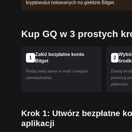
kryptowalut notowanych na giełdzie Bitget.
Kup GQ w 3 prostych kr
Załóż bezpłatne konto
Wybór
1
2
Bitget
środ
Podaj swój adres e-mail i miejsce
Dodaj środ
zamieszkania.
pomocą pr
płatności.
Krok 1: Utwórz bezpłatne ko
aplikacji