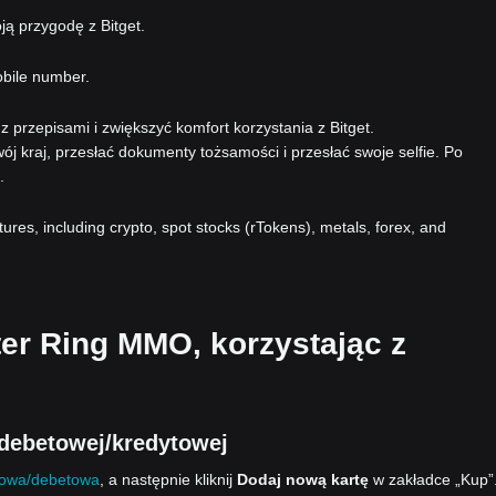
ą przygodę z Bitget.
obile number.
 przepisami i zwiększyć komfort korzystania z Bitget.
ój kraj, przesłać dokumenty tożsamości i przesłać swoje selfie. Po
.
atures, including crypto, spot stocks (rTokens), metals, forex, and
ter Ring MMO, korzystając z
debetowej/kredytowej
towa/debetowa
, a następnie kliknij
Dodaj nową kartę
w zakładce „Kup”