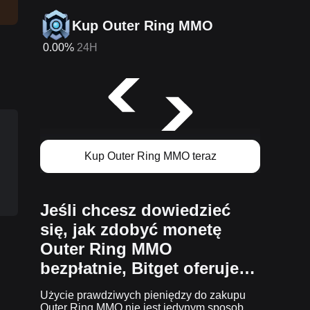
Kup Outer Ring MMO
0.00%
24H
g
Kup Outer Ring MMO teraz
Jeśli chcesz dowiedzieć
się, jak zdobyć monetę
Outer Ring MMO
bezpłatnie, Bitget oferuje…
Użycie prawdziwych pieniędzy do zakupu
Outer Ring MMO nie jest jedynym sposobem