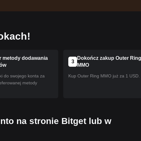
okach!
 metody dodawania
Dokończ zakup Outer Rin
3
ków
MMO
ki do swojego konta za
Kup Outer Ring MMO już za 1 USD.
eferowanej metody
nto na stronie Bitget lub w