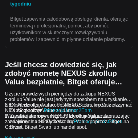
tygodniu
Bitget zapewnia całodobową obsługę klienta, oferując
terminową i profesjonalną pomoc, aby pomóc
użytkownikom w skutecznym rozwiązywaniu
problemów i zapewnić im płynne działanie platformy.
Jeśli chcesz dowiedzieć się, jak
zdobyć monetę NEXUS zkrollup
Value bezpłatnie, Bitget oferuje…
Użycie prawdziwych pieniędzy do zakupu NEXUS
zkrollup Value nie jest jedynym sposobem na uzyskanie
NEXUS zkrollup Value. Jeśli masz czas, możesz otrzymać
Dowiedz się, jak zarobić NEXUS zkrollup Value za
NEXUS zkrollup Value za darmo.
darmo poprzez
Promocja Learn2Earn
Wszystkie airdropy i nagrody krypto mogą zostać
Zarabiaj darmowe NEXUS zkrollup Value, zapraszając
zamienione na NEXUS zkrollup Value poprzez Bitget
znajomych do dołączenia do
Promocja Assist2Earn
na
Convert, Bitget Swap lub handel spot.
Bitget.
Otrzymuj darmowe airdropy NEXUS zkrollup Value,
Pokaż więcej