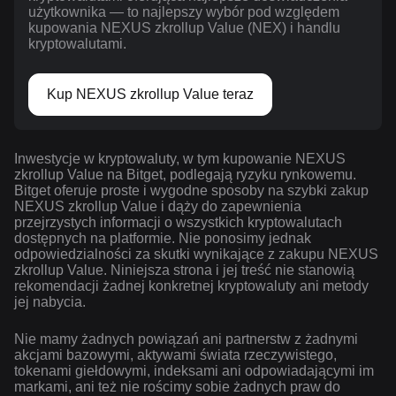
użytkownika — to najlepszy wybór pod względem
kupowania NEXUS zkrollup Value (NEX) i handlu
kryptowalutami.
Kup NEXUS zkrollup Value teraz
Inwestycje w kryptowaluty, w tym kupowanie NEXUS
zkrollup Value na Bitget, podlegają ryzyku rynkowemu.
Bitget oferuje proste i wygodne sposoby na szybki zakup
NEXUS zkrollup Value i dąży do zapewnienia
przejrzystych informacji o wszystkich kryptowalutach
dostępnych na platformie. Nie ponosimy jednak
odpowiedzialności za skutki wynikające z zakupu NEXUS
zkrollup Value. Niniejsza strona i jej treść nie stanowią
rekomendacji żadnej konkretnej kryptowaluty ani metody
jej nabycia.
Nie mamy żadnych powiązań ani partnerstw z żadnymi
akcjami bazowymi, aktywami świata rzeczywistego,
tokenami giełdowymi, indeksami ani odpowiadającymi im
markami, ani też nie rościmy sobie żadnych praw do