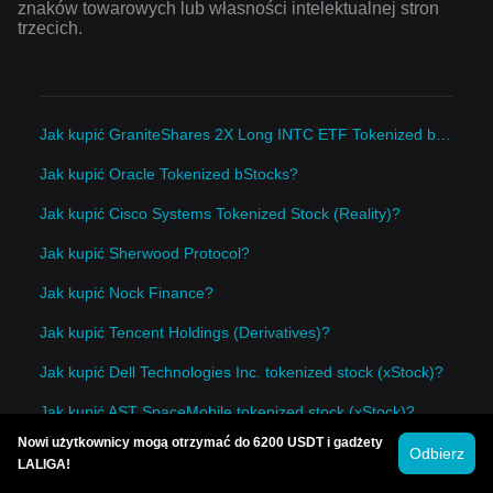
znaków towarowych lub własności intelektualnej stron
trzecich.
Jak kupić GraniteShares 2X Long INTC ETF Tokenized bStocks?
Jak kupić Oracle Tokenized bStocks?
Jak kupić Cisco Systems Tokenized Stock (Reality)?
Jak kupić Sherwood Protocol?
Jak kupić Nock Finance?
Jak kupić Tencent Holdings (Derivatives)?
Jak kupić Dell Technologies Inc. tokenized stock (xStock)?
Jak kupić AST SpaceMobile tokenized stock (xStock)?
Nowi użytkownicy mogą otrzymać do 6200 USDT i gadżety
Jak kupić IREN tokenized stock (xStock)?
Odbierz
LALIGA!
Jak kupić VaultBridge Bridged USDC (Katana)?