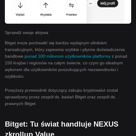
Sprawdź swoje aktywa
Bitget może pochwalić się bardzo wydajnym silnikiem
transakcyjnym, który zapewnia szybkie i płynne doświadczenia
handlowe
ponad 100 milionom użytkowników platformy
z ponad
150 krajów i regionów na całym świecie, co czyni go idealnym
wyborem dla użytkowników poszukujących niezawodności i
szybkości.
Powyższy przewodnik dotyczący zakupu kryptowalut został
sprawdzony przez zespół ds. badań Bitget oraz zespół ds.
prawnych Bitget.
Bitget: Tu świat handluje NEXUS
zkrollup Value