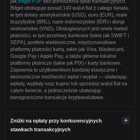
jak
Bitget P2P
bez ponoszenia opłat transakcyjnych.
Bitget obsługuje ponad 140 walut fiat z całego świata,
w tym dolary amerykańskie (USD), euro (EUR), reale
brazylijskie (BRL), rupie indonezyjskie (IDR) i dongi
wietnamskie (VND). Obsługiwanych jest wiele metod
płatności, w tym przelewy bankowe (takie jak SWIFT i
SEPA), portfele elektroniczne, międzynarodowe
platformy płatności kartą, takie jak Visa, Mastercard,
Google Pay i Apple Pay, a także główne lokalne
platformy płatnicze (takie jak PIX) i karty bankowe.
Zapewnia to użytkownikom bardziej elastyczne i
ekonomiczne możliwości wpłat i wypłat — ułatwiając
wpłaty, wypłaty oraz kupno lub sprzedaż walut fiat na
całym świecie, a jednocześnie ułatwiając
transgraniczne transakcje kryptowalutowe.
Zniżki na opłaty przy konkurencyjnych
stawkach transakcyjnych