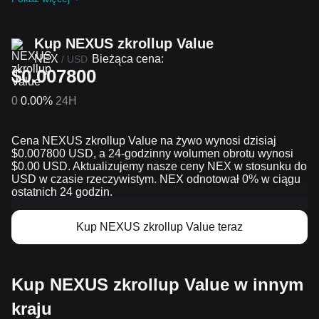
dołączając do
Bieżące wyzwania i promocje
.
Kup NEXUS zkrollup Value
NEX
Bieżąca cena:
/
USD
$0.007800
0
0.00%
24H
Cena NEXUS zkrollup Value na żywo wynosi dzisiaj
$0.007800 USD, a 24-godzinny wolumen obrotu wynosi
$0.00 USD. Aktualizujemy nasze ceny NEX w stosunku do
USD w czasie rzeczywistym. NEX odnotował 0% w ciągu
ostatnich 24 godzin.
Kup NEXUS zkrollup Value teraz
Kup NEXUS zkrollup Value w innym
kraju