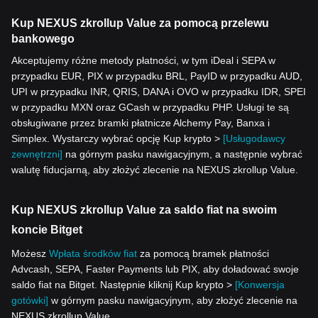
Kup NEXUS zkrollup Value za pomocą przelewu
bankowego
Akceptujemy różne metody płatności, w tym iDeal i SEPA w
przypadku EUR, PIX w przypadku BRL, PayID w przypadku AUD,
UPI w przypadku INR, QRIS, DANA i OVO w przypadku IDR, SPEI
w przypadku MXN oraz GCash w przypadku PHP. Usługi te są
obsługiwane przez bramki płatnicze Alchemy Pay, Banxa i
Simplex. Wystarczy wybrać opcję Kup krypto >
[Usługodawcy
zewnętrzni]
na górnym pasku nawigacyjnym, a następnie wybrać
walutę fiducjarną, aby złożyć zlecenie na NEXUS zkrollup Value.
Kup NEXUS zkrollup Value za saldo fiat na swoim
koncie Bitget
Możesz
Wpłata środków fiat
za pomocą bramek płatności
Advcash, SEPA, Faster Payments lub PIX, aby doładować swoje
saldo fiat na Bitget. Następnie kliknij Kup krypto >
[Konwersja
gotówki]
w górnym pasku nawigacyjnym, aby złożyć zlecenie na
NEXUS zkrollup Value.