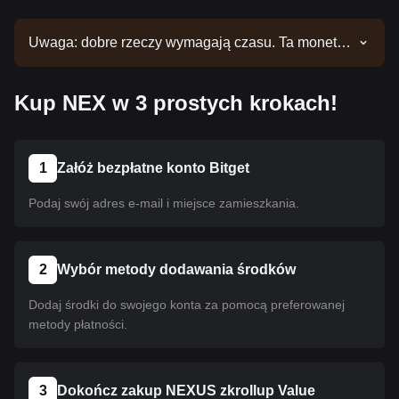
Uwaga: dobre rzeczy wymagają czasu. Ta moneta
nie jest jeszcze notowana. Bądź na bieżąco z
naszymi ogłoszeniami, aby nie przegapić nowych
Kup NEX w 3 prostych krokach!
notowań. Gdy będzie ona już dostępna w serwisie
Bitget, możesz dokonać zakupu, postępując
zgodnie z naszym przewodnikiem. Ten sam
przewodnik dotyczy wszystkich kryptowalut
1
Załóż bezpłatne konto Bitget
notowanych na giełdzie Bitget.
Podaj swój adres e-mail i miejsce zamieszkania.
2
Wybór metody dodawania środków
Dodaj środki do swojego konta za pomocą preferowanej
metody płatności.
3
Dokończ zakup NEXUS zkrollup Value