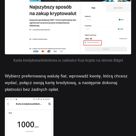
Karta kredytowa/debetowa w zakładce Kup krypto na stronie Bitget
Wybierz preferowaną walutę fiat, wprowadź kwotę, którą chcesz
wydać, połącz swoją kartę kredytową, a następnie dokonaj
płatności bez żadnych opłat.