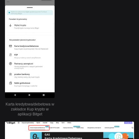
Karta kredytowa/debetowa w
zakładce Kup krypto w
aplikacji Bitget