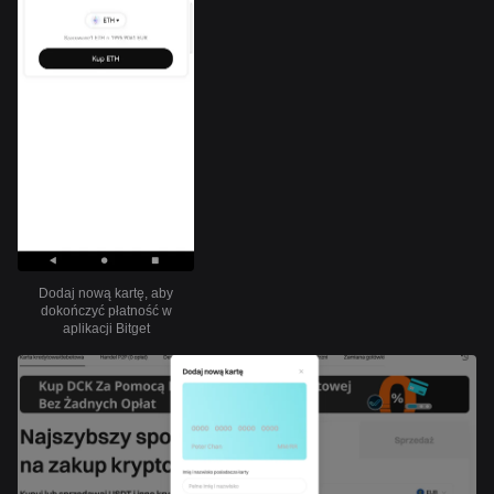
Dodaj nową kartę, aby
dokończyć płatność w
aplikacji Bitget