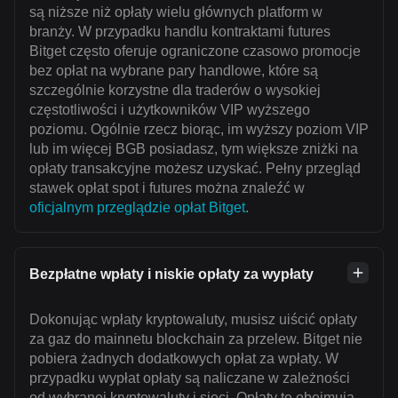
są niższe niż opłaty wielu głównych platform w
branży. W przypadku handlu kontraktami futures
Bitget często oferuje ograniczone czasowo promocje
bez opłat na wybrane pary handlowe, które są
szczególnie korzystne dla traderów o wysokiej
częstotliwości i użytkowników VIP wyższego
poziomu. Ogólnie rzecz biorąc, im wyższy poziom VIP
lub im więcej BGB posiadasz, tym większe zniżki na
opłaty transakcyjne możesz uzyskać. Pełny przegląd
stawek opłat spot i futures można znaleźć w
oficjalnym przeglądzie opłat Bitget
.
Bezpłatne wpłaty i niskie opłaty za wypłaty
Dokonując wpłaty kryptowaluty, musisz uiścić opłaty
za gaz do mainnetu blockchain za przelew. Bitget nie
pobiera żadnych dodatkowych opłat za wpłaty. W
przypadku wypłat opłaty są naliczane w zależności
od wybranej kryptowaluty i sieci. Opłaty te obejmują