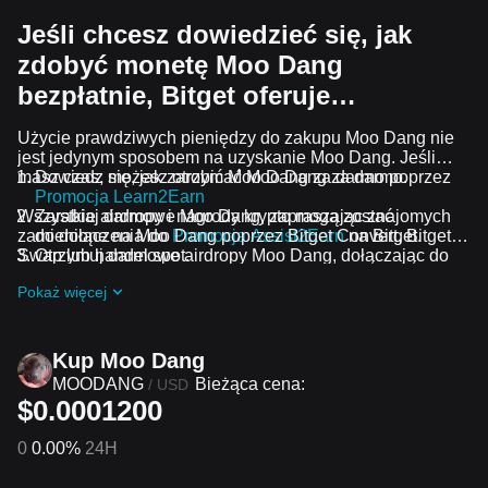
Jeśli chcesz dowiedzieć się, jak
zdobyć monetę Moo Dang
bezpłatnie, Bitget oferuje…
Użycie prawdziwych pieniędzy do zakupu Moo Dang nie
jest jedynym sposobem na uzyskanie Moo Dang. Jeśli
masz czas, możesz otrzymać Moo Dang za darmo.
Dowiedz się, jak zarobić Moo Dang za darmo poprzez
Promocja Learn2Earn
Wszystkie airdropy i nagrody krypto mogą zostać
Zarabiaj darmowe Moo Dang, zapraszając znajomych
zamienione na Moo Dang poprzez Bitget Convert, Bitget
do dołączenia do
Promocja Assist2Earn
na Bitget.
Swap lub handel spot.
Otrzymuj darmowe airdropy Moo Dang, dołączając do
Bieżące wyzwania i promocje
.
Pokaż więcej
Kup Moo Dang
MOODANG
Bieżąca cena:
/
USD
$0.0001200
0
0.00%
24H