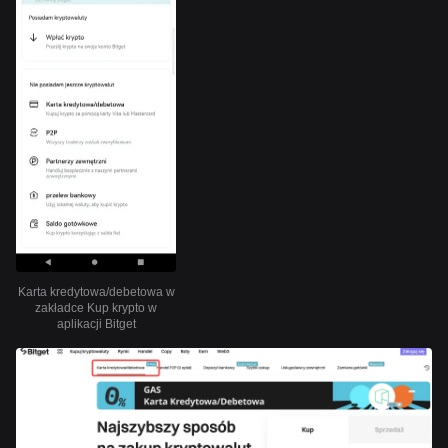
Karta kredytowa/debetowa w
zakładce Kup krypto w
aplikacji Bitget