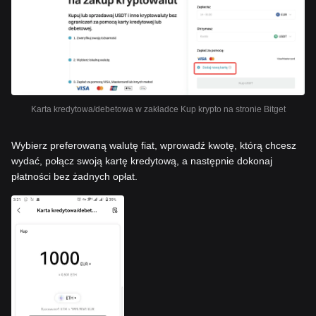
Karta kredytowa/debetowa w zakładce Kup krypto na stronie Bitget
Wybierz preferowaną walutę fiat, wprowadź kwotę, którą chcesz
wydać, połącz swoją kartę kredytową, a następnie dokonaj
płatności bez żadnych opłat.