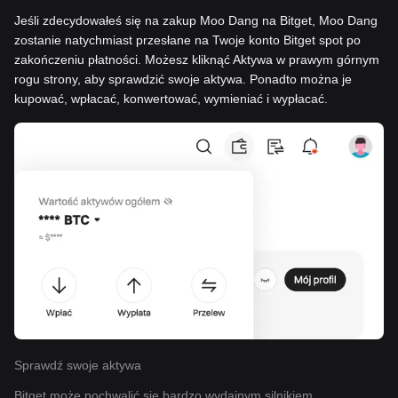
Jeśli zdecydowałeś się na zakup Moo Dang na Bitget, Moo Dang
zostanie natychmiast przesłane na Twoje konto Bitget spot po
zakończeniu płatności. Możesz kliknąć Aktywa w prawym górnym
rogu strony, aby sprawdzić swoje aktywa. Ponadto można je
kupować, wpłacać, konwertować, wymieniać i wypłacać.
Sprawdź swoje aktywa
Bitget może pochwalić się bardzo wydajnym silnikiem