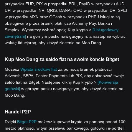
przypadku EUR, PIX w przypadku BRL, PayID w przypadku AUD,
UPI w przypadku INR, QRIS, DANA i OVO w przypadku IDR, SPEI
w przypadku MXN oraz GCash w przypadku PHP. Usługi te są
obsługiwane przez bramki płatnicze Alchemy Pay, Banxa i
Simplex. Wystarczy wybrać opcję Kup krypto >
[Usługodawcy
zewnętrzni]
na górnym pasku nawigacyjnym, a następnie wybrać
walutę fiducjarną, aby złożyć zlecenie na Moo Dang.
Kup Moo Dang za saldo fiat na swoim koncie Bitget
Możesz
Wpłata środków fiat
za pomocą bramek płatności
Advcash, SEPA, Faster Payments lub PIX, aby doładować swoje
saldo fiat na Bitget. Następnie kliknij Kup krypto >
[Konwersja
gotówki]
w górnym pasku nawigacyjnym, aby złożyć zlecenie na
Moo Dang.
Handel P2P
Dzięki
Bitget P2P
możesz kupować krypto za pomocą ponad 100
metod płatności, w tym przelewu bankowego, gotówki i e-portfeli,