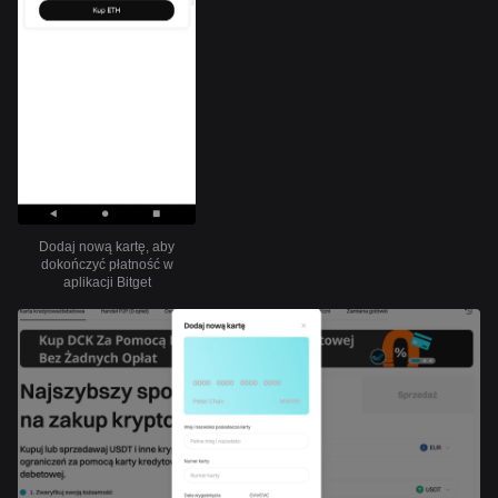
Dodaj nową kartę, aby
dokończyć płatność w
aplikacji Bitget