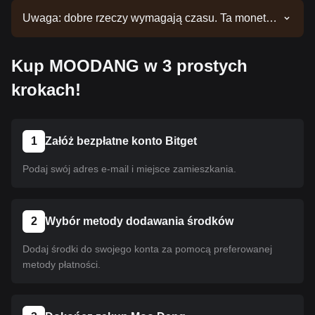
Uwaga: dobre rzeczy wymagają czasu. Ta moneta
nie jest jeszcze notowana. Bądź na bieżąco z
naszymi ogłoszeniami, aby nie przegapić nowych
Kup MOODANG w 3 prostych
notowań. Gdy będzie ona już dostępna w serwisie
Bitget, możesz dokonać zakupu, postępując
krokach!
zgodnie z naszym przewodnikiem. Ten sam
przewodnik dotyczy wszystkich kryptowalut
notowanych na giełdzie Bitget.
1
Załóż bezpłatne konto Bitget
Podaj swój adres e-mail i miejsce zamieszkania.
2
Wybór metody dodawania środków
Dodaj środki do swojego konta za pomocą preferowanej
metody płatności.