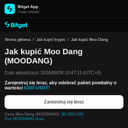
Bitget App
Trade smarter
Strona główna
/
Jak kupić krypto
/
Jak kupić Moo Dang
Jak kupić Moo Dang
(MOODANG)
Data aktualizacji:
2026/08/08 10:47:11
(UTC+0)
Zarejestruj się teraz, aby odebrać pakiet powitalny o
wartości
6200 USDT!
Zarejestruj się teraz
Cena Moo Dang (MOODANG):
$0.0001200
Kup MOODANG teraz