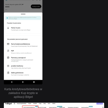
Karta kredytowa/debetowa w
zakładce Kup krypto w
aplikacji Bitget