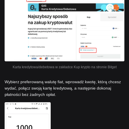
Karta kredytowa/debetowa w zakładce Kup krypto na stronie Bitget
Wybierz preferowaną walutę fiat, wprowadź kwotę, którą chcesz
wydać, połącz swoją kartę kredytową, a następnie dokonaj
płatności bez żadnych opłat.