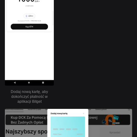
Dodaj nową kartę, aby
dokończyć płatność w
aplikacji Bitget