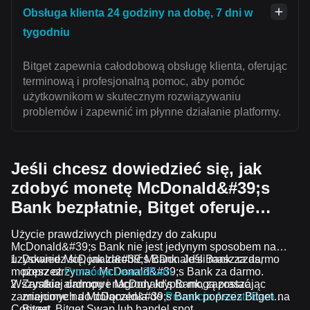
Obsługa klienta 24 godziny na dobę, 7 dni w
tygodniu
Bitget zapewnia całodobową obsługę klienta, oferując
terminową i profesjonalną pomoc, aby pomóc
użytkownikom w skutecznym rozwiązywaniu
problemów i zapewnić im płynne działanie platformy.
Jeśli chcesz dowiedzieć się, jak
zdobyć monetę McDonald&#39;s
Bank bezpłatnie, Bitget oferuje…
Użycie prawdziwych pieniędzy do zakupu
McDonald&#39;s Bank nie jest jedynym sposobem na
uzyskanie McDonald&#39;s Bank. Jeśli masz czas,
Dowiedz się, jak zarobić McDonald's Bank za darmo
możesz otrzymać McDonald&#39;s Bank za darmo.
poprzez
Promocja Learn2Earn
Wszystkie airdropy i nagrody krypto mogą zostać
Zarabiaj darmowe McDonald's Bank, zapraszając
zamienione na McDonald&#39;s Bank poprzez Bitget
znajomych do dołączenia do
Promocja Assist2Earn
na
Convert, Bitget Swap lub handel spot.
Bitget.