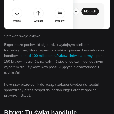
Sprawdź swoje aktywa
Bitget może pochwalić się bardzo wydajnym silnikiem
transakcyjnym, który zapewnia szybkie i płynne doświadczenia
handlowe
ponad 100 milionom użytkowników platformy
z ponad
150 krajów i regionów na całym świecie, co czyni go idealnym
wyborem dla użytkowników poszukujących niezawodności i
szybkości.
Powyższy przewodnik dotyczący zakupu kryptowalut został
sprawdzony przez zespół ds. badań Bitget oraz zespół ds.
prawnych Bitget.
Bitget: Tu świat handluje