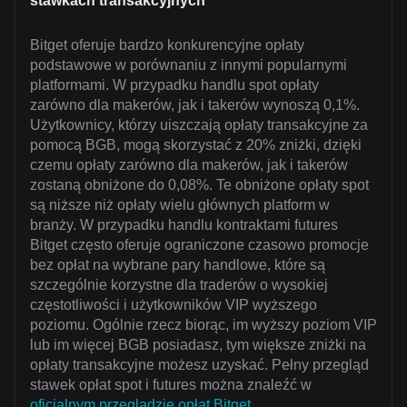
stawkach transakcyjnych
Bitget oferuje bardzo konkurencyjne opłaty
podstawowe w porównaniu z innymi popularnymi
platformami. W przypadku handlu spot opłaty
zarówno dla makerów, jak i takerów wynoszą 0,1%.
Użytkownicy, którzy uiszczają opłaty transakcyjne za
pomocą BGB, mogą skorzystać z 20% zniżki, dzięki
czemu opłaty zarówno dla makerów, jak i takerów
zostaną obniżone do 0,08%. Te obniżone opłaty spot
są niższe niż opłaty wielu głównych platform w
branży. W przypadku handlu kontraktami futures
Bitget często oferuje ograniczone czasowo promocje
bez opłat na wybrane pary handlowe, które są
szczególnie korzystne dla traderów o wysokiej
częstotliwości i użytkowników VIP wyższego
poziomu. Ogólnie rzecz biorąc, im wyższy poziom VIP
lub im więcej BGB posiadasz, tym większe zniżki na
opłaty transakcyjne możesz uzyskać. Pełny przegląd
stawek opłat spot i futures można znaleźć w
oficjalnym przeglądzie opłat Bitget
.