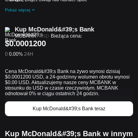
Otrzymuj darmowe airdropy McDonald's Bank,
Pokaż więcej
dołączając do
Bieżące wyzwania i promocje
.
Kup McDonald&#39;s Bank
MCBANK
Bieżąca cena:
/
USD
$0.0001200
0
0.00%
24H
Cena McDonald&#39;s Bank na żywo wynosi dzisiaj
$0.0001200 USD, a 24-godzinny wolumen obrotu wynosi
$0.00 USD. Aktualizujemy nasze ceny MCBANK w
stosunku do USD w czasie rzeczywistym. MCBANK
odnotował 0% w ciągu ostatnich 24 godzin.
Kup McDonald&#39;s Bank teraz
Kup McDonald&#39;s Bank w innym