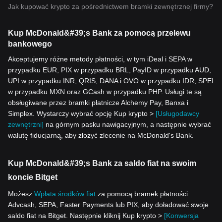
Jak kupować krypto za pośrednictwem bramki zewnętrznej firmy?
Kup McDonald&#39;s Bank za pomocą przelewu
bankowego
Akceptujemy różne metody płatności, w tym iDeal i SEPA w
przypadku EUR, PIX w przypadku BRL, PayID w przypadku AUD,
UPI w przypadku INR, QRIS, DANA i OVO w przypadku IDR, SPEI
w przypadku MXN oraz GCash w przypadku PHP. Usługi te są
obsługiwane przez bramki płatnicze Alchemy Pay, Banxa i
Simplex. Wystarczy wybrać opcję Kup krypto >
[Usługodawcy
zewnętrzni]
na górnym pasku nawigacyjnym, a następnie wybrać
walutę fiducjarną, aby złożyć zlecenie na McDonald's Bank.
Kup McDonald&#39;s Bank za saldo fiat na swoim
koncie Bitget
Możesz
Wpłata środków fiat
za pomocą bramek płatności
Advcash, SEPA, Faster Payments lub PIX, aby doładować swoje
saldo fiat na Bitget. Następnie kliknij Kup krypto >
[Konwersja