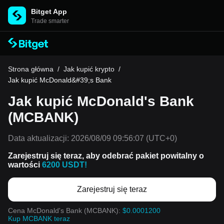
Bitget App
Trade smarter
Strona główna
/
Jak kupić krypto
/
Jak kupić McDonald&#39;s Bank
Jak kupić McDonald's Bank
(MCBANK)
Data aktualizacji:
2026/08/09 09:56:07
(UTC+0)
Zarejestruj się teraz, aby odebrać pakiet powitalny o
wartości
6200 USDT!
Zarejestruj się teraz
Cena McDonald's Bank (MCBANK):
$0.0001200
Kup MCBANK teraz