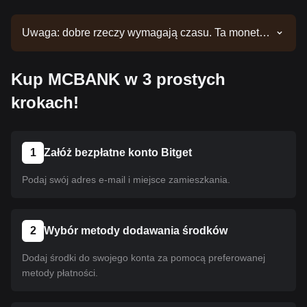
Uwaga: dobre rzeczy wymagają czasu. Ta moneta
nie jest jeszcze notowana. Bądź na bieżąco z
naszymi ogłoszeniami, aby nie przegapić nowych
Kup MCBANK w 3 prostych
notowań. Gdy będzie ona już dostępna w serwisie
Bitget, możesz dokonać zakupu, postępując
krokach!
zgodnie z naszym przewodnikiem. Ten sam
przewodnik dotyczy wszystkich kryptowalut
notowanych na giełdzie Bitget.
1
Załóż bezpłatne konto Bitget
Podaj swój adres e-mail i miejsce zamieszkania.
2
Wybór metody dodawania środków
Dodaj środki do swojego konta za pomocą preferowanej
metody płatności.