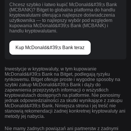
Chcesz szybko i łatwo kupić McDonald&#39;s Bank
(MCBANK)? Bitget to globalna platforma do handlu
kryptowalutami oferująca najlepsze doświadczenia
użytkownika — to najlepszy wybór pod względem
kupowania McDonald&#39;s Bank (MCBANK) i
handlu kryptowalutami.
Kup McDonald&#39;s Bank teraz
Inwestycje w kryptowaluty, w tym kupowanie
McDonald&#39;s Bank na Bitget, podlegają ryzyku
rynkowemu. Bitget oferuje proste i wygodne sposoby na
szybki zakup McDonald&#39;s Bank i dąży do
zapewnienia przejrzystych informacji o wszystkich
kryptowalutach dostępnych na platformie. Nie ponosimy
jednak odpowiedzialności za skutki wynikające z zakupu
McDonald&#39;s Bank. Niniejsza strona i jej treść nie
stanowią rekomendacji żadnej konkretnej kryptowaluty ani
metody jej nabycia.
Nie mamy żadnych powiązań ani partnerstw z żadnymi