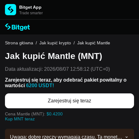
Bitget App
Trade smarter
Strona główna
/
Jak kupić krypto
/
Jak kupić Mantle
Jak kupić Mantle (MNT)
Data aktualizacji:
2026/08/07 12:58:12
(UTC+0)
Zarejestruj się teraz, aby odebrać pakiet powitalny o
wartości
6200 USDT!
Zarejestruj się teraz
Cena Mantle (MNT):
$0.4200
Kup MNT teraz
Uwaga: dobre rzeczy wymagają czasu. Ta moneta