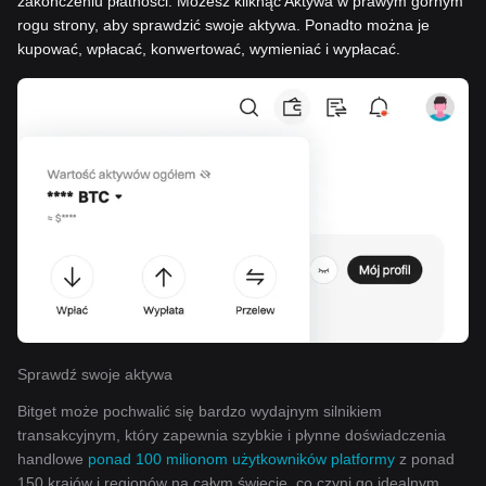
zakończeniu płatności. Możesz kliknąć Aktywa w prawym górnym
rogu strony, aby sprawdzić swoje aktywa. Ponadto można je
kupować, wpłacać, konwertować, wymieniać i wypłacać.
Sprawdź swoje aktywa
Bitget może pochwalić się bardzo wydajnym silnikiem
transakcyjnym, który zapewnia szybkie i płynne doświadczenia
handlowe
ponad 100 milionom użytkowników platformy
z ponad
150 krajów i regionów na całym świecie, co czyni go idealnym