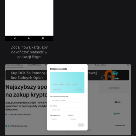
Dodaj nową kartę, aby
dokończyć płatność w
aplikacji Bitget