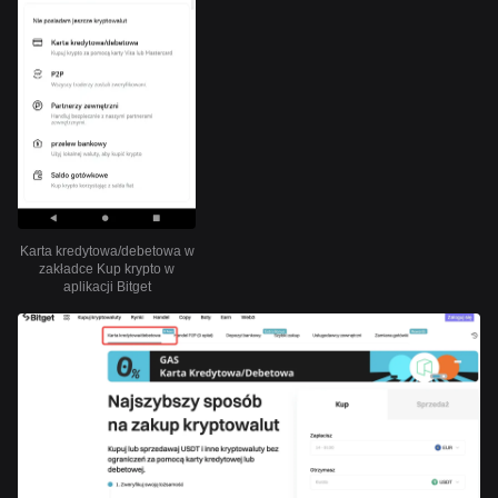
Karta kredytowa/debetowa w
zakładce Kup krypto w
aplikacji Bitget