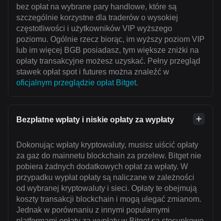
bez opłat na wybrane pary handlowe, które są
szczególnie korzystne dla traderów o wysokiej
częstotliwości i użytkowników VIP wyższego
poziomu. Ogólnie rzecz biorąc, im wyższy poziom VIP
lub im więcej BGB posiadasz, tym większe zniżki na
opłaty transakcyjne możesz uzyskać. Pełny przegląd
stawek opłat spot i futures można znaleźć w
oficjalnym przeglądzie opłat Bitget
.
Bezpłatne wpłaty i niskie opłaty za wypłaty
Dokonując wpłaty kryptowaluty, musisz uiścić opłaty
za gaz do mainnetu blockchain za przelew. Bitget nie
pobiera żadnych dodatkowych opłat za wpłaty. W
przypadku wypłat opłaty są naliczane w zależności
od wybranej kryptowaluty i sieci. Opłaty te obejmują
koszty transakcji blockchain i mogą ulegać zmianom.
Jednak w porównaniu z innymi popularnymi
platformami opłaty za wypłaty w Bitget są stosunkowo