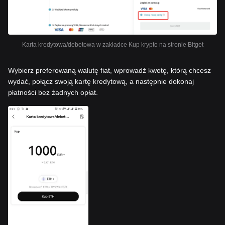
Karta kredytowa/debetowa w zakładce Kup krypto na stronie Bitget
Wybierz preferowaną walutę fiat, wprowadź kwotę, którą chcesz
wydać, połącz swoją kartę kredytową, a następnie dokonaj
płatności bez żadnych opłat.