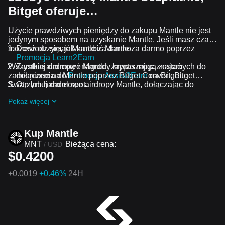
Bitget oferuje…
Użycie prawdziwych pieniędzy do zakupu Mantle nie jest
jedynym sposobem na uzyskanie Mantle. Jeśli masz czas,
możesz otrzymać Mantle za darmo.
Dowiedz się, jak zarobić Mantle za darmo poprzez
Promocja Learn2Earn
Wszystkie airdropy i nagrody krypto mogą zostać
Zarabiaj darmowe Mantle, zapraszając znajomych do
zamienione na Mantle poprzez Bitget Convert, Bitget
dołączenia do
Promocja Assist2Earn
na Bitget.
Swap lub handel spot.
Otrzymuj darmowe airdropy Mantle, dołączając do
Bieżące wyzwania i promocje
.
Pokaż więcej
Kup Mantle
MNT
Bieżąca cena:
/
USD
$0.4200
+
0.0019
+0.46%
24H