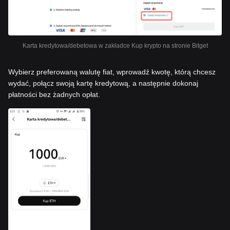
Karta kredytowa/debetowa w zakładce Kup krypto na stronie Bitget
Wybierz preferowaną walutę fiat, wprowadź kwotę, którą chcesz
wydać, połącz swoją kartę kredytową, a następnie dokonaj
płatności bez żadnych opłat.