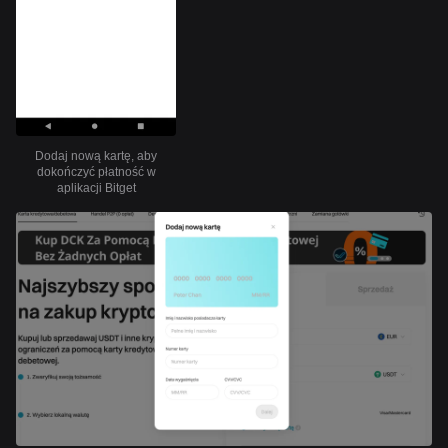
Dodaj nową kartę, aby
dokończyć płatność w
aplikacji Bitget