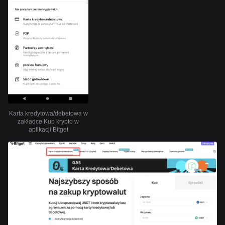
Karta kredytowa/debetowa w
zakładce Kup krypto w
aplikacji Bitget