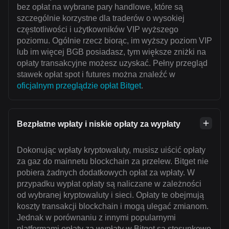
bez opłat na wybrane pary handlowe, które są
szczególnie korzystne dla traderów o wysokiej
częstotliwości i użytkowników VIP wyższego
poziomu. Ogólnie rzecz biorąc, im wyższy poziom VIP
lub im więcej BGB posiadasz, tym większe zniżki na
opłaty transakcyjne możesz uzyskać. Pełny przegląd
stawek opłat spot i futures można znaleźć w
oficjalnym przeglądzie opłat Bitget
.
Bezpłatne wpłaty i niskie opłaty za wypłaty
Dokonując wpłaty kryptowaluty, musisz uiścić opłaty
za gaz do mainnetu blockchain za przelew. Bitget nie
pobiera żadnych dodatkowych opłat za wpłaty. W
przypadku wypłat opłaty są naliczane w zależności
od wybranej kryptowaluty i sieci. Opłaty te obejmują
koszty transakcji blockchain i mogą ulegać zmianom.
Jednak w porównaniu z innymi popularnymi
platformami opłaty za wypłaty w Bitget są stosunkowo