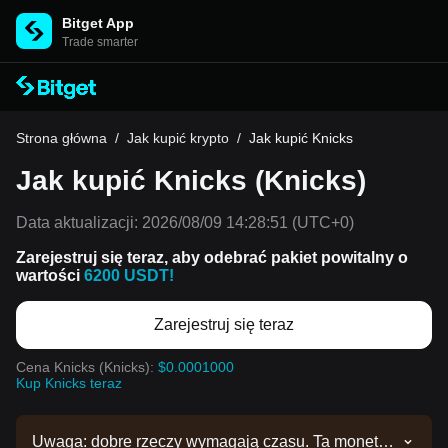
Bitget App
Trade smarter
Strona główna
/
Jak kupić krypto
/
Jak kupić Knicks
Jak kupić Knicks (Knicks)
Data aktualizacji:
2026/08/09 14:28:51
(UTC+0)
Zarejestruj się teraz, aby odebrać pakiet powitalny o
wartości
6200 USDT!
Zarejestruj się teraz
Cena Knicks (Knicks):
$0.0001000
Kup Knicks teraz
Uwaga: dobre rzeczy wymagają czasu. Ta moneta