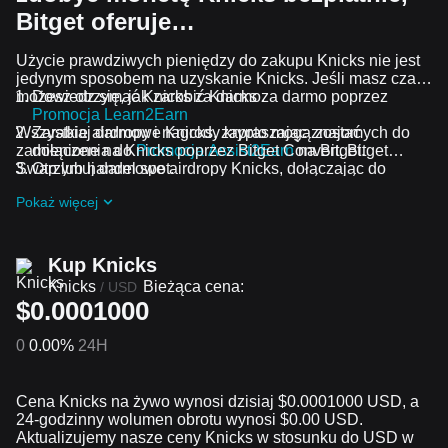
Bitget oferuje…
Użycie prawdziwych pieniędzy do zakupu Knicks nie jest
jedynym sposobem na uzyskanie Knicks. Jeśli masz czas,
możesz otrzymać Knicks za darmo.
Dowiedz się, jak zarobić Knicks za darmo poprzez
Promocja Learn2Earn
Wszystkie airdropy i nagrody krypto mogą zostać
Zarabiaj darmowe Knicks, zapraszając znajomych do
zamienione na Knicks poprzez Bitget Convert, Bitget
dołączenia do
Promocja Assist2Earn
na Bitget.
Swap lub handel spot.
Otrzymuj darmowe airdropy Knicks, dołączając do
Bieżące wyzwania i promocje
.
Pokaż więcej
Kup Knicks
Knicks
Bieżąca cena:
/
USD
$0.0001000
0
0.00%
24H
Cena Knicks na żywo wynosi dzisiaj $0.0001000 USD, a
24-godzinny wolumen obrotu wynosi $0.00 USD.
Aktualizujemy nasze ceny Knicks w stosunku do USD w