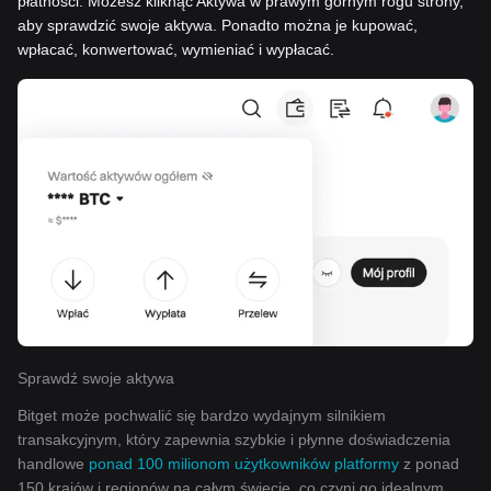
płatności. Możesz kliknąć Aktywa w prawym górnym rogu strony,
aby sprawdzić swoje aktywa. Ponadto można je kupować,
wpłacać, konwertować, wymieniać i wypłacać.
Sprawdź swoje aktywa
Bitget może pochwalić się bardzo wydajnym silnikiem
transakcyjnym, który zapewnia szybkie i płynne doświadczenia
handlowe
ponad 100 milionom użytkowników platformy
z ponad
150 krajów i regionów na całym świecie, co czyni go idealnym