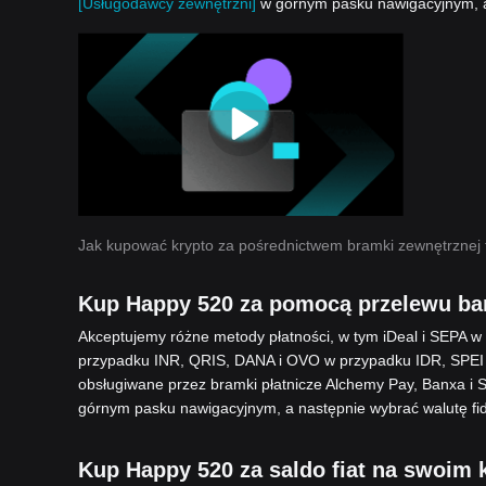
[Usługodawcy zewnętrzni]
w górnym pasku nawigacyjnym, a
Jak kupować krypto za pośrednictwem bramki zewnętrznej 
Kup Happy 520 za pomocą przelewu b
Akceptujemy różne metody płatności, w tym iDeal i SEPA 
przypadku INR, QRIS, DANA i OVO w przypadku IDR, SPEI
obsługiwane przez bramki płatnicze Alchemy Pay, Banxa i 
górnym pasku nawigacyjnym, a następnie wybrać walutę fid
Kup Happy 520 za saldo fiat na swoim 