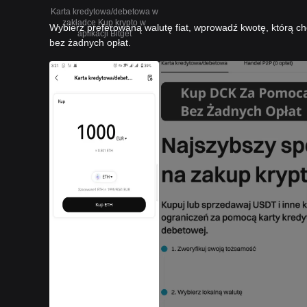
Karta kredytowa/debetowa w
zakładce Kup krypto w
Wybierz preferowaną walutę fiat, wprowadź kwotę, którą ch
aplikacji Bitget
bez żadnych opłat.