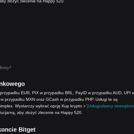
by złożyć zlecenie na Happy 520.
firmy?
ankowego
w przypadku EUR, PIX w przypadku BRL, PayID w przypadku AUD, UPI 
 w przypadku MXN oraz GCash w przypadku PHP. Usługi te są
Simplex. Wystarczy wybrać opcję Kup krypto >
[Usługodawcy zewnętrzni
ucjarną, aby złożyć zlecenie na Happy 520.
koncie Bitget