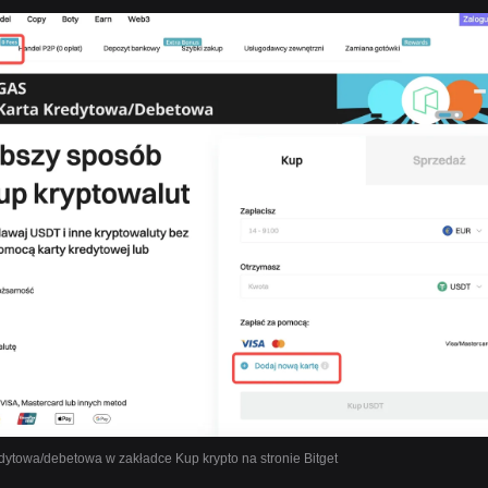
dytowa/debetowa w zakładce Kup krypto na stronie Bitget