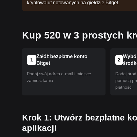
kryptowalut notowanych na giełdzie Bitget.
Kup 520 w 3 prostych k
Załóż bezpłatne konto
Wybór
1
2
Bitget
środ
Podaj swój adres e-mail i miejsce
Dodaj środ
zamieszkania.
pomocą pr
płatności.
Krok 1: Utwórz bezpłatne ko
aplikacji