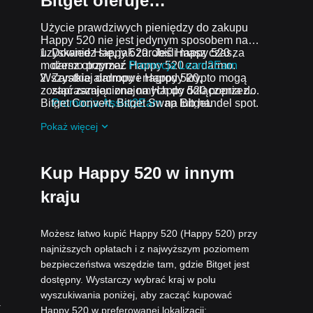
Bitget oferuje…
Użycie prawdziwych pieniędzy do zakupu
Happy 520 nie jest jedynym sposobem na
uzyskanie Happy 520. Jeśli masz czas,
Dowiedz się, jak zarobić Happy 520 za
możesz otrzymać Happy 520 za darmo.
darmo poprzez
Promocja Learn2Earn
Wszystkie airdropy i nagrody krypto mogą
Zarabiaj darmowe Happy 520,
zostać zamienione na Happy 520 poprzez
zapraszając znajomych do dołączenia do
Bitget Convert, Bitget Swap lub handel spot.
Promocja Assist2Earn
na Bitget.
Otrzymuj darmowe airdropy Happy 520,
Pokaż więcej
dołączając do
Bieżące wyzwania i
promocje
.
Kup Happy 520 w innym
kraju
Możesz łatwo kupić Happy 520 (Happy 520) przy
najniższych opłatach i z najwyższym poziomem
bezpieczeństwa wszędzie tam, gdzie Bitget jest
dostępny. Wystarczy wybrać kraj w polu
wyszukiwania poniżej, aby zacząć kupować
.
Happy 520 w preferowanej lokalizacji: