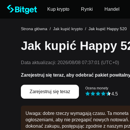
Kup krypto
Rynki
Handel
Strona główna
/
Jak kupić krypto
/
Jak kupić Happy 520
Jak kupić Happy 52
Data aktualizacji:
2026/08/08 07:37:01
(UTC+0)
Zarejestruj się teraz, aby odebrać pakiet powitaln
Ocena monety
Zarejestruj się teraz
4.5
Uwaga: dobre rzeczy wymagają czasu. Ta moneta n
ogłoszeniami, aby nie przegapić nowych notowań. 
dokonać zakupu, postępując zgodnie z naszym pr