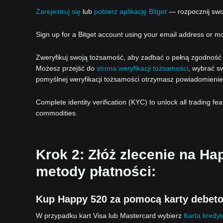
Zarejestruj się
lub
pobierz aplikację Bitget
— rozpocznij swoj
Sign up for a Bitget account using your email address or m
Zweryfikuj swoją tożsamość, aby zadbać o pełną zgodność z
Możesz przejść do
strona weryfikacji tożsamości
, wybrać sw
pomyślnej weryfikacji tożsamości otrzymasz powiadomienie
Complete identity verification (KYC) to unlock all trading fe
commodities.
Krok 2: Złóż zlecenie na Ha
metody płatności:
Kup Happy 520 za pomocą karty debeto
W przypadku kart Visa lub Mastercard wybierz
Karta kredy