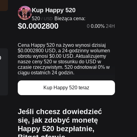
Kup Happy 520
520
Bieżąca cena:
/
USD
$0.0002800
0
0.00%
24H
Cena Happy 520 na żywo wynosi dzisiaj
$0.0002800 USD, a 24-godzinny wolumen
obrotu wynosi $0.00 USD. Aktualizujemy
0
nasze ceny 520 w stosunku do USD w
czasie rzeczywistym. 520 odnotował 0% w
ciągu ostatnich 24 godzin.
Kup Happy 520 teraz
Jeśli chcesz dowiedzieć
się, jak zdobyć monetę
Happy 520 bezpłatnie,