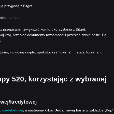
ą przygodę z Bitget.
obile number.
 przepisami i zwiększyć komfort korzystania z Bitget.
ój kraj, przesłać dokumenty tożsamości i przesłać swoje selfie. Po
.
atures, including crypto, spot stocks (rTokens), metals, forex, and
ppy 520, korzystając z wybranej
wej/kredytowej
towa/debetowa
, a następnie kliknij
Dodaj nową kartę
w zakładce „Kup”