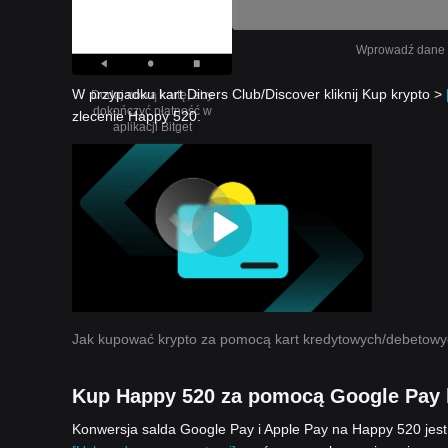
Wprowadź dane sw
W przypadku kart Diners Club/Discover kliknij Kup krypto >
Dodaj nową kartę, aby
dokończyć płatność w
zlecenie Happy 520.
aplikacji Bitget
Jak kupować krypto za pomocą kart kredytowych/debetow
Kup Happy 520 za pomocą Google Pay 
Konwersja salda Google Pay i Apple Pay na Happy 520 jest ł