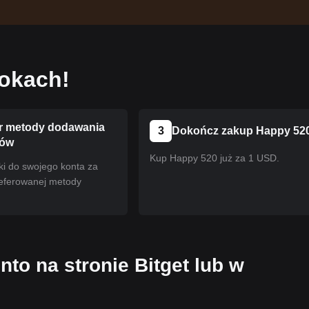
rokach!
 metody dodawania
3
Dokończ zakup Happy 52
ków
Kup Happy 520 już za 1 USD.
ki do swojego konta za
eferowanej metody
nto na stronie Bitget lub w