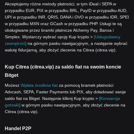
Akceptujemy różne metody płatności, w tym iDeal i SEPA w
przypadku EUR, PIX w przypadku BRL, PayID w przypadku AUD,
UPI w przypadku INR, QRIS, DANA i OVO w przypadku IDR, SPEI
w przypadku MXN oraz GCash w przypadku PHP. Usługi te są
obsługiwane przez bramki płatnicze Alchemy Pay, Banxa i
Simplex. Wystarczy wybrać opcję Kup krypto >
[Usługodawcy
zewnętrzni]
na górnym pasku nawigacyjnym, a następnie wybrać
walutę fiducjarną, aby złożyć zlecenie na Citrea (citrea.vip).
Kup Citrea (citrea.vip) za saldo fiat na swoim koncie
Bitget
Możesz
Wpłata środków fiat
za pomocą bramek płatności
Advcash, SEPA, Faster Payments lub PIX, aby doładować swoje
saldo fiat na Bitget. Następnie kliknij Kup krypto >
[Konwersja
gotówki]
w górnym pasku nawigacyjnym, aby złożyć zlecenie na
Citrea (citrea.vip).
Handel P2P