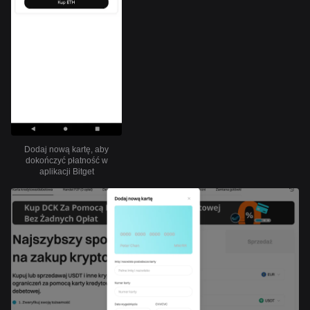
Dodaj nową kartę, aby
dokończyć płatność w
aplikacji Bitget