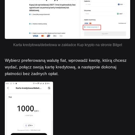
Karta kredytowa/debetowa w zakładce Kup krypto na stronie Bitget
Wybierz preferowaną walutę fiat, wprowadź kwotę, którą chcesz
wydać, połącz swoją kartę kredytową, a następnie dokonaj
płatności bez żadnych opłat.