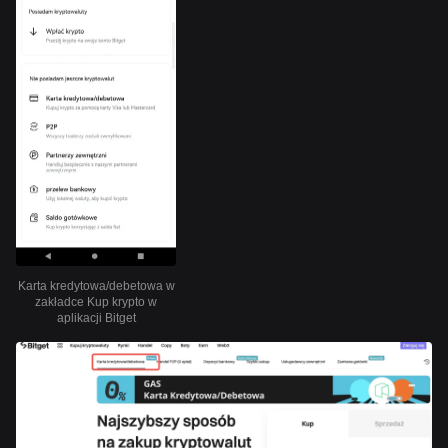
Karta kredytowa/debetowa w
zakładce Kup krypto w
aplikacji Bitget