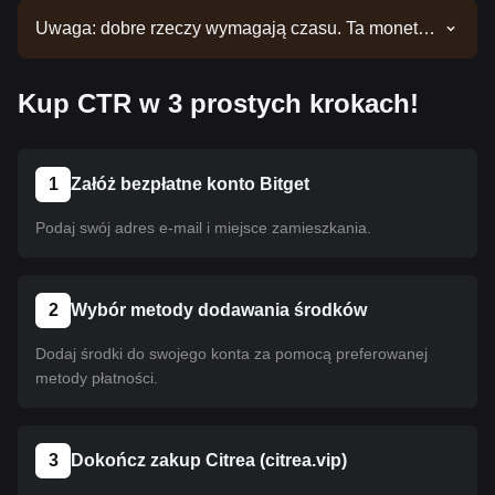
Uwaga: dobre rzeczy wymagają czasu. Ta moneta
nie jest jeszcze notowana. Bądź na bieżąco z
naszymi ogłoszeniami, aby nie przegapić nowych
Kup CTR w 3 prostych krokach!
notowań. Gdy będzie ona już dostępna w serwisie
Bitget, możesz dokonać zakupu, postępując
zgodnie z naszym przewodnikiem. Ten sam
przewodnik dotyczy wszystkich kryptowalut
1
Załóż bezpłatne konto Bitget
notowanych na giełdzie Bitget.
Podaj swój adres e-mail i miejsce zamieszkania.
2
Wybór metody dodawania środków
Dodaj środki do swojego konta za pomocą preferowanej
metody płatności.
3
Dokończ zakup Citrea (citrea.vip)