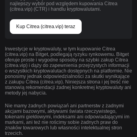
najlepszy wybór pod względem kupowania Citrea
(citrea.vip) (CTR) i handlu kryptowalutami.
Kup Citrea (citrea.vip) teraz
Inwestycje w kryptowaluty, w tym kupowanie Citrea
(citrea.vip) na Bitget, podlegają ryzyku rynkowemu. Bitget
oferuje proste i wygodne sposoby na szybki zakup Citrea
(citrea.vip) i dąży do zapewnienia przejrzystych informacji
o wszystkich kryptowalutach dostępnych na platformie. Nie
ponosimy jednak odpowiedzialności za skutki wynikające
z zakupu Citrea (citrea.vip). Niniejsza strona i jej treść nie
stanowią rekomendacji żadnej konkretnej kryptowaluty ani
metody jej nabycia.
Nie mamy żadnych powiązań ani partnerstw z żadnymi
akcjami bazowymi, aktywami świata rzeczywistego,
tokenami giełdowymi, indeksami ani odpowiadającymi im
markami, ani też nie rościmy sobie żadnych praw do
znaków towarowych lub własności intelektualnej stron
trzecich.