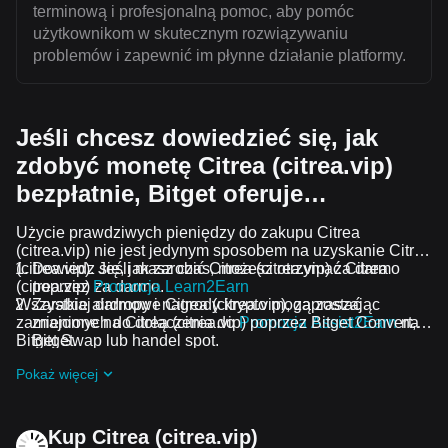
terminową i profesjonalną pomoc, aby pomóc
użytkownikom w skutecznym rozwiązywaniu
problemów i zapewnić im płynne działanie platformy.
Jeśli chcesz dowiedzieć się, jak
zdobyć monetę Citrea (citrea.vip)
bezpłatnie, Bitget oferuje…
Użycie prawdziwych pieniędzy do zakupu Citrea
(citrea.vip) nie jest jedynym sposobem na uzyskanie Citrea
(citrea.vip). Jeśli masz czas, możesz otrzymać Citrea
Dowiedz się, jak zarobić Citrea (citrea.vip) za darmo
(citrea.vip) za darmo.
poprzez
Promocja Learn2Earn
Wszystkie airdropy i nagrody krypto mogą zostać
Zarabiaj darmowe Citrea (citrea.vip), zapraszając
zamienione na Citrea (citrea.vip) poprzez Bitget Convert,
znajomych do dołączenia do
Promocja Assist2Earn
na
Bitget Swap lub handel spot.
Bitget.
Otrzymuj darmowe airdropy Citrea (citrea.vip),
Pokaż więcej
dołączając do
Bieżące wyzwania i promocje
.
Kup Citrea (citrea.vip)