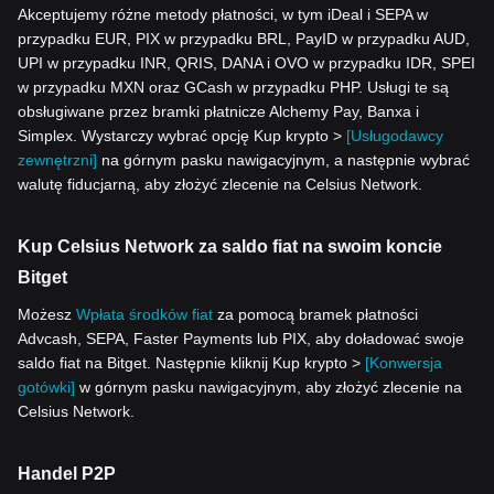
Akceptujemy różne metody płatności, w tym iDeal i SEPA w
przypadku EUR, PIX w przypadku BRL, PayID w przypadku AUD,
UPI w przypadku INR, QRIS, DANA i OVO w przypadku IDR, SPEI
w przypadku MXN oraz GCash w przypadku PHP. Usługi te są
obsługiwane przez bramki płatnicze Alchemy Pay, Banxa i
Simplex. Wystarczy wybrać opcję Kup krypto >
[Usługodawcy
zewnętrzni]
na górnym pasku nawigacyjnym, a następnie wybrać
walutę fiducjarną, aby złożyć zlecenie na Celsius Network.
Kup Celsius Network za saldo fiat na swoim koncie
Bitget
Możesz
Wpłata środków fiat
za pomocą bramek płatności
Advcash, SEPA, Faster Payments lub PIX, aby doładować swoje
saldo fiat na Bitget. Następnie kliknij Kup krypto >
[Konwersja
gotówki]
w górnym pasku nawigacyjnym, aby złożyć zlecenie na
Celsius Network.
Handel P2P