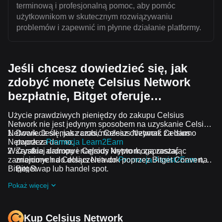
terminową i profesjonalną pomoc, aby pomóc
użytkownikom w skutecznym rozwiązywaniu
problemów i zapewnić im płynne działanie platformy.
Jeśli chcesz dowiedzieć się, jak
zdobyć monetę Celsius Network
bezpłatnie, Bitget oferuje…
Użycie prawdziwych pieniędzy do zakupu Celsius
Network nie jest jedynym sposobem na uzyskanie Celsius
Network. Jeśli masz czas, możesz otrzymać Celsius
Dowiedz się, jak zarobić Celsius Network za darmo
Network za darmo.
poprzez
Promocja Learn2Earn
Wszystkie airdropy i nagrody krypto mogą zostać
Zarabiaj darmowe Celsius Network, zapraszając
zamienione na Celsius Network poprzez Bitget Convert,
znajomych do dołączenia do
Promocja Assist2Earn
na
Bitget Swap lub handel spot.
Bitget.
Otrzymuj darmowe airdropy Celsius Network,
Pokaż więcej
dołączając do
Bieżące wyzwania i promocje
.
Kup Celsius Network