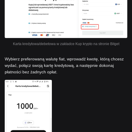
Karta kredytowa/debetowa w zakładce Kup krypto na stronie Bitget
Wybierz preferowaną walutę fiat, wprowadź kwotę, którą chcesz
wydać, połącz swoją kartę kredytową, a następnie dokonaj
płatności bez żadnych opłat.