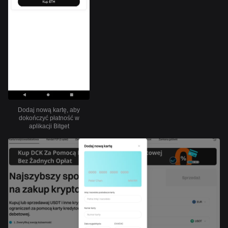
Dodaj nową kartę, aby
dokończyć płatność w
aplikacji Bitget