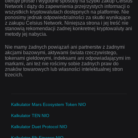
oferuje proste i wygodne sposoby na szybki zakup Celsius
Network i dąży do zapewnienia przejrzystych informacji o
wszystkich kryptowalutach dostępnych na platformie. Nie
ponosimy jednak odpowiedzialności za skutki wynikające
z zakupu Celsius Network. Niniejsza strona i jej treść nie
stanowią rekomendacji żadnej konkretnej kryptowaluty ani
metody jej nabycia.
Nie mamy żadnych powiązań ani partnerstw z żadnymi
akcjami bazowymi, aktywami świata rzeczywistego,
tokenami giełdowymi, indeksami ani odpowiadającymi im
markami, ani też nie rościmy sobie żadnych praw do
znaków towarowych lub własności intelektualnej stron
trzecich.
Kalkulator Mars Ecosystem Token NIO
Kalkulator TEN NIO
Kalkulator Duet Protocol NIO
Kalkulator Elk Finance NIO