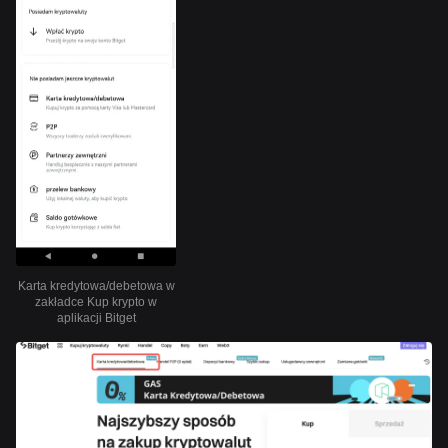
Karta kredytowa/debetowa w
zakładce Kup krypto w
aplikacji Bitget