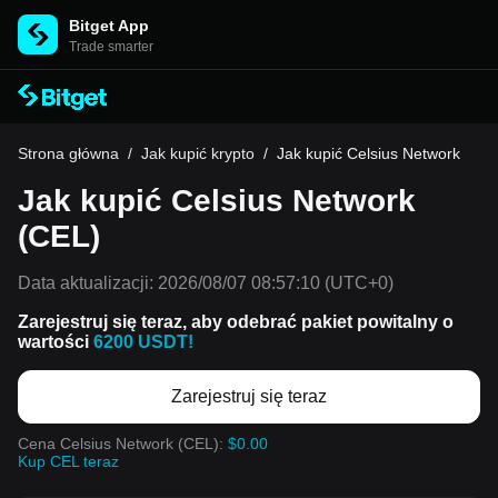
Bitget App
Trade smarter
Strona główna
/
Jak kupić krypto
/
Jak kupić Celsius Network
Jak kupić Celsius Network
(CEL)
Data aktualizacji:
2026/08/07 08:57:10
(UTC+0)
Zarejestruj się teraz, aby odebrać pakiet powitalny o
wartości
6200 USDT!
Zarejestruj się teraz
Cena Celsius Network (CEL):
$0.00
Kup CEL teraz