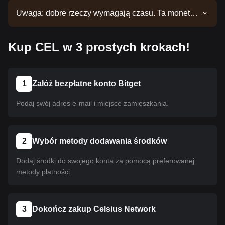
Uwaga: dobre rzeczy wymagają czasu. Ta moneta
nie jest jeszcze notowana. Bądź na bieżąco z
naszymi ogłoszeniami, aby nie przegapić nowych
Kup CEL w 3 prostych krokach!
notowań. Gdy będzie ona już dostępna w serwisie
Bitget, możesz dokonać zakupu, postępując
zgodnie z naszym przewodnikiem. Ten sam
przewodnik dotyczy wszystkich kryptowalut
1
Załóż bezpłatne konto Bitget
notowanych na giełdzie Bitget.
Podaj swój adres e-mail i miejsce zamieszkania.
2
Wybór metody dodawania środków
Dodaj środki do swojego konta za pomocą preferowanej
metody płatności.
3
Dokończ zakup Celsius Network