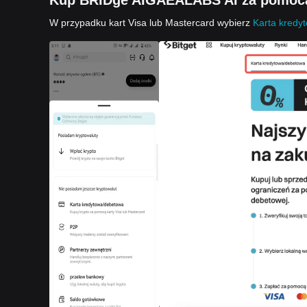
Kup BRIDge AIGAEALABS AI za pomocą 
W przypadku kart Visa lub Mastercard wybierz
Karta kredy