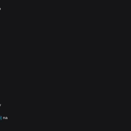
p
w
]
na