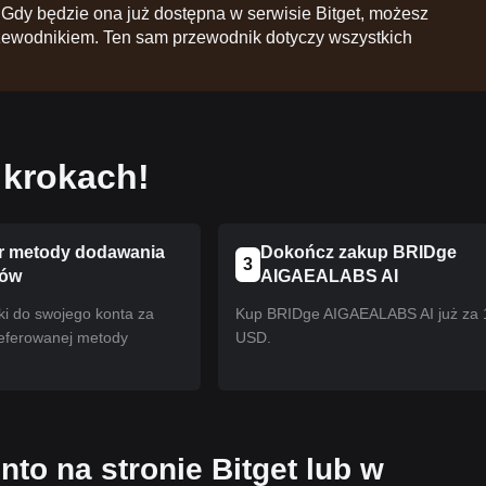
Gdy będzie ona już dostępna w serwisie Bitget, możesz
zewodnikiem. Ten sam przewodnik dotyczy wszystkich
 krokach!
 metody dodawania
Dokończ zakup BRIDge
3
ków
AIGAEALABS AI
ki do swojego konta za
Kup BRIDge AIGAEALABS AI już za 
eferowanej metody
USD.
nto na stronie Bitget lub w