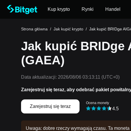
Kup krypto
Rynki
Handel
Strona główna
/
Jak kupić krypto
/
Jak kupić BRIDge AI
Jak kupić BRIDge
(GAEA)
Data aktualizacji:
2026/08/06 03:13:11
(UTC+0)
Zarejestruj się teraz, aby odebrać pakiet powitaln
Ocena monety
Zarejestruj się teraz
4.5
Uwaga: dobre rzeczy wymagają czasu. Ta moneta n