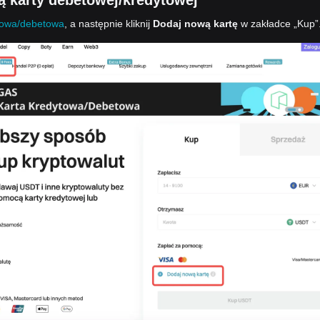
karty debetowej/kredytowej
towa/debetowa
, a następnie kliknij
Dodaj nową kartę
w zakładce „Kup”