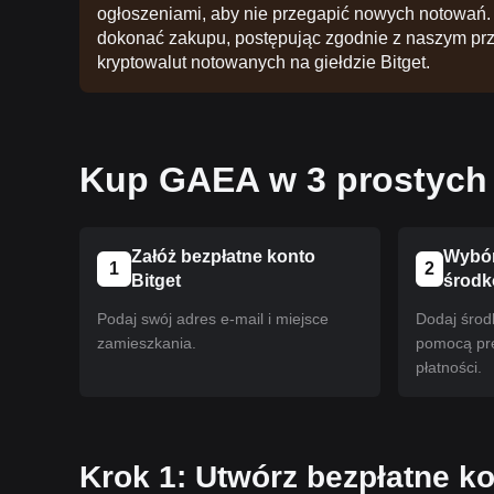
ogłoszeniami, aby nie przegapić nowych notowań. 
dokonać zakupu, postępując zgodnie z naszym pr
kryptowalut notowanych na giełdzie Bitget.
Kup GAEA w 3 prostych
Załóż bezpłatne konto
Wybór
1
2
Bitget
środ
Podaj swój adres e-mail i miejsce
Dodaj środ
zamieszkania.
pomocą pr
płatności.
Krok 1: Utwórz bezpłatne ko