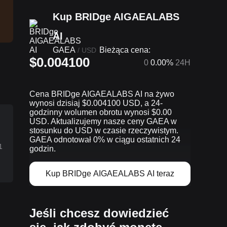
Kup BRIDge AIGAEALABS
AI
GAEA
Bieżąca cena:
/
USD
$0.004100
0
0.00%
24H
Cena BRIDge AIGAEALABS AI na żywo
wynosi dzisiaj $0.004100 USD, a 24-
godzinny wolumen obrotu wynosi $0.00
USD. Aktualizujemy nasze ceny GAEA w
stosunku do USD w czasie rzeczywistym.
GAEA odnotował 0% w ciągu ostatnich 24
1
godzin.
Kup BRIDge AIGAEALABS AI teraz
Jeśli chcesz dowiedzieć