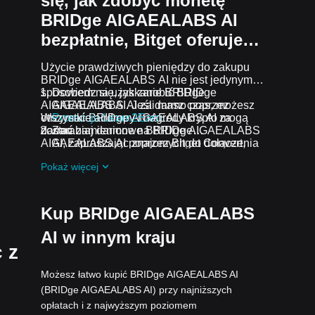
się, jak zdobyć monetę
BRIDge AIGAEALABS AI
bezpłatnie, Bitget oferuje…
Użycie prawdziwych pieniędzy do zakupu
BRIDge AIGAEALABS AI nie jest jedynym
sposobem na uzyskanie BRIDge
Dowiedz się, jak zarobić BRIDge
AIGAEALABS AI. Jeśli masz czas, możesz
AIGAEALABS AI za darmo poprzez
otrzymać BRIDge AIGAEALABS AI za
Wszystkie airdropy i nagrody krypto mogą
Promocja Learn2Earn
darmo.
zostać zamienione na BRIDge
Zarabiaj darmowe BRIDge AIGAEALABS
AIGAEALABS AI poprzez Bitget Convert,
AI, zapraszając znajomych do dołączenia
Bitget Swap lub handel spot.
do
Promocja Assist2Earn
na Bitget.
Pokaż więcej
Otrzymuj darmowe airdropy BRIDge
AIGAEALABS AI, dołączając do
Bieżące
wyzwania i promocje
.
Kup BRIDge AIGAEALABS
AI w innym kraju
 z
Możesz łatwo kupić BRIDge AIGAEALABS AI
(BRIDge AIGAEALABS AI) przy najniższych
opłatach i z najwyższym poziomem