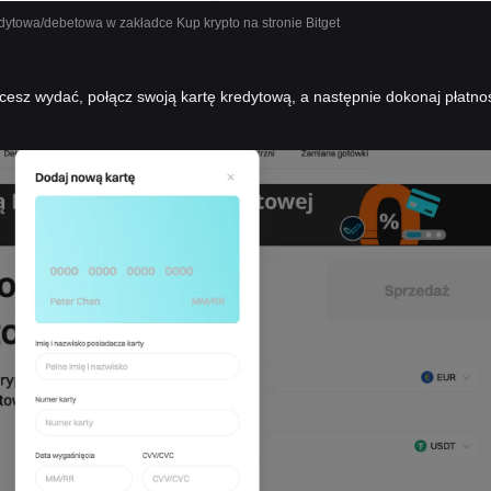
dytowa/debetowa w zakładce Kup krypto na stronie Bitget
cesz wydać, połącz swoją kartę kredytową, a następnie dokonaj płatno