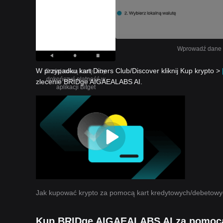
Wprowadź dane sw
W przypadku kart Diners Club/Discover kliknij Kup krypto >
Dodaj nową kartę, aby
dokończyć płatność w
zlecenie BRIDge AIGAEALABS AI.
aplikacji Bitget
Jak kupować krypto za pomocą kart kredytowych/debetow
Kup BRIDge AIGAEALABS AI za pomocą