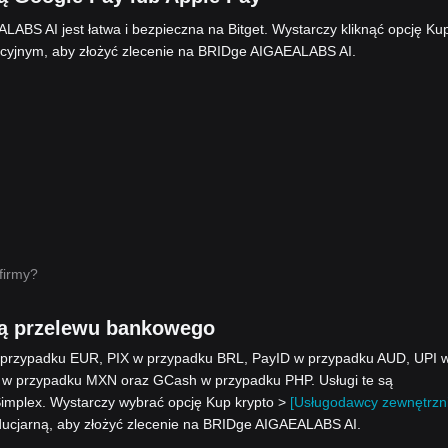
ABS AI jest łatwa i bezpieczna na Bitget. Wystarczy kliknąć opcję Ku
yjnym, aby złożyć zlecenie na BRIDge AIGAEALABS AI.
firmy?
ą przelewu bankowego
w przypadku EUR, PIX w przypadku BRL, PayID w przypadku AUD, UPI 
 w przypadku MXN oraz GCash w przypadku PHP. Usługi te są
Simplex. Wystarczy wybrać opcję Kup krypto >
[Usługodawcy zewnętrzni
ducjarną, aby złożyć zlecenie na BRIDge AIGAEALABS AI.