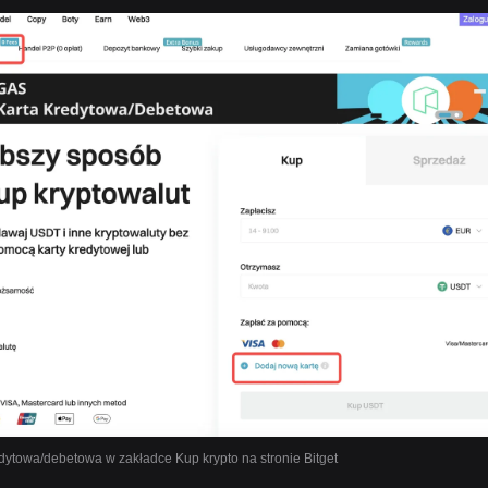
dytowa/debetowa w zakładce Kup krypto na stronie Bitget