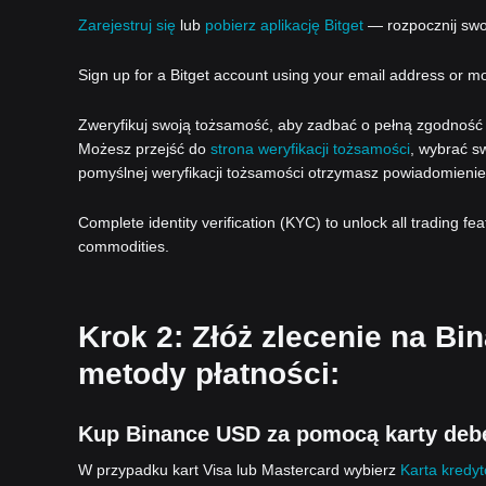
Zarejestruj się
lub
pobierz aplikację Bitget
— rozpocznij swoj
Sign up for a Bitget account using your email address or m
Zweryfikuj swoją tożsamość, aby zadbać o pełną zgodność z
Możesz przejść do
strona weryfikacji tożsamości
, wybrać sw
pomyślnej weryfikacji tożsamości otrzymasz powiadomienie
Complete identity verification (KYC) to unlock all trading fe
commodities.
Krok 2: Złóż zlecenie na Bi
metody płatności:
Kup Binance USD za pomocą karty deb
W przypadku kart Visa lub Mastercard wybierz
Karta kredy