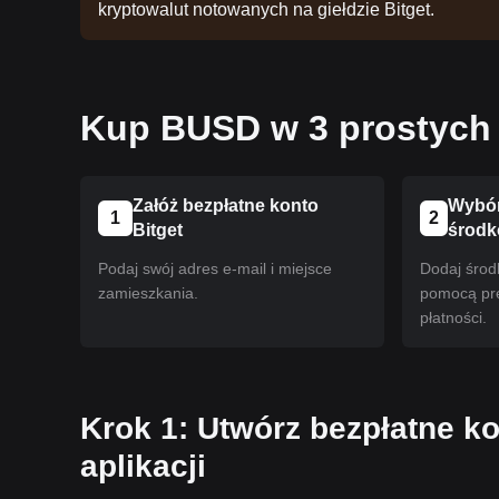
kryptowalut notowanych na giełdzie Bitget.
Kup BUSD w 3 prostych
Załóż bezpłatne konto
Wybór
1
2
Bitget
środ
Podaj swój adres e-mail i miejsce
Dodaj środ
zamieszkania.
pomocą pr
płatności.
Krok 1: Utwórz bezpłatne ko
aplikacji