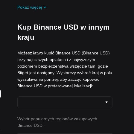
Otrzymuj darmowe airdropy Binance USD,
Pokaż więcej
dołączając do
Bieżące wyzwania i
promocje
.
Kup Binance USD w innym
kraju
Możesz łatwo kupić Binance USD (Binance USD)
przy najniższych opłatach i z najwyższym
poziomem bezpieczeństwa wszędzie tam, gdzie
Bitget jest dostępny. Wystarczy wybrać kraj w polu
wyszukiwania poniżej, aby zacząć kupować
Binance USD w preferowanej lokalizacji:
j
Wybór popularnych regionów zakupowych
Binance USD.
.