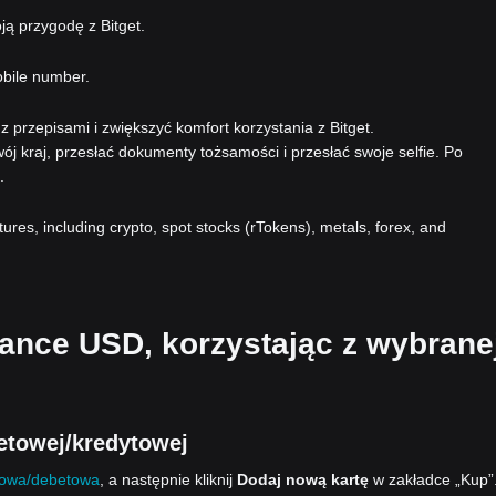
ą przygodę z Bitget.
obile number.
 przepisami i zwiększyć komfort korzystania z Bitget.
ój kraj, przesłać dokumenty tożsamości i przesłać swoje selfie. Po
.
atures, including crypto, spot stocks (rTokens), metals, forex, and
nance USD, korzystając z wybrane
etowej/kredytowej
towa/debetowa
, a następnie kliknij
Dodaj nową kartę
w zakładce „Kup”