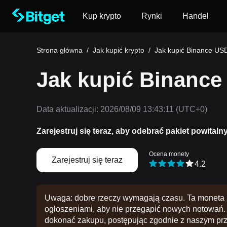
Kup krypto
Rynki
Handel
Strona główna
/
Jak kupić krypto
/
Jak kupić Binance US
Jak kupić Binanc
Data aktualizacji:
2026/08/09 13:43:11
(UTC+0)
Zarejestruj się teraz, aby odebrać pakiet powitaln
Ocena monety
Zarejestruj się teraz
4.2
Uwaga: dobre rzeczy wymagają czasu. Ta moneta n
ogłoszeniami, aby nie przegapić nowych notowań. 
dokonać zakupu, postępując zgodnie z naszym pr