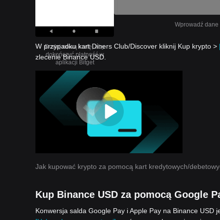
Wprowadź dane sw
W przypadku kart Diners Club/Discover kliknij Kup krypto >
Dodaj nową kartę, aby
dokończyć płatność w
zlecenie Binance USD.
aplikacji Bitget
Jak kupować krypto za pomocą kart kredytowych/debetow
Kup Binance USD za pomocą Google Pa
Konwersja salda Google Pay i Apple Pay na Binance USD jes