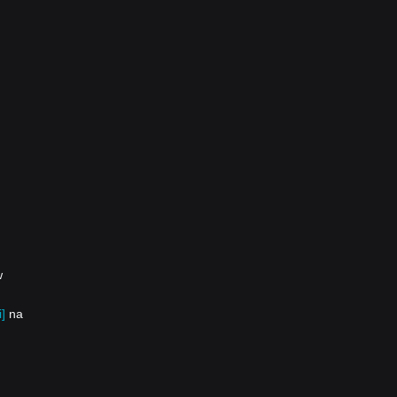
w
]
na