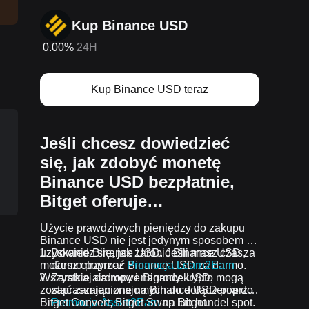
Kup Binance USD
0.00%
24H
Kup Binance USD teraz
Jeśli chcesz dowiedzieć
się, jak zdobyć monetę
Binance USD bezpłatnie,
Bitget oferuje…
Użycie prawdziwych pieniędzy do zakupu
Binance USD nie jest jedynym sposobem na
uzyskanie Binance USD. Jeśli masz czas,
Dowiedz się, jak zarobić Binance USD za
możesz otrzymać Binance USD za darmo.
darmo poprzez
Promocja Learn2Earn
Wszystkie airdropy i nagrody krypto mogą
Zarabiaj darmowe Binance USD,
zostać zamienione na Binance USD poprzez
zapraszając znajomych do dołączenia do
Bitget Convert, Bitget Swap lub handel spot.
Promocja Assist2Earn
na Bitget.