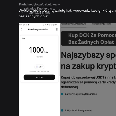
Karta kredytowa/debetowa w
zakładce Kup krypto w
Wybierz preferowaną walutę fiat, wprowadź kwotę, którą ch
aplikacji Bitget
bez żadnych opłat.