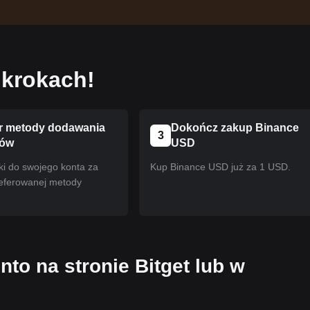
 krokach!
 metody dodawania
Dokończ zakup Binance
3
ków
USD
ki do swojego konta za
Kup Binance USD już za 1 USD.
eferowanej metody
nto na stronie Bitget lub w