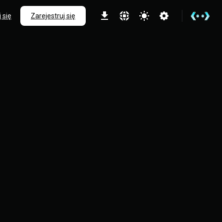
 się
Zarejestruj się