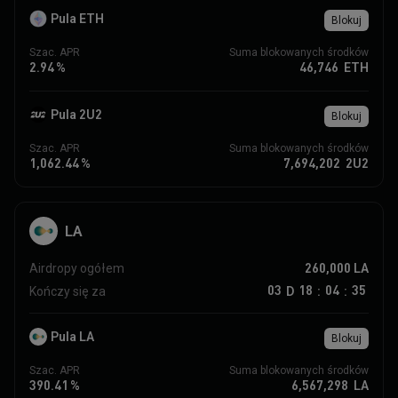
Pula ETH
Blokuj
Szac. APR
Suma blokowanych środków
2.94
%
46,746
ETH
Pula 2U2
Blokuj
Szac. APR
Suma blokowanych środków
1,062.44
%
7,694,202
2U2
LA
260,000
LA
Airdropy ogółem
03
18
04
35
D
Kończy się za
:
:
Pula LA
Blokuj
Szac. APR
Suma blokowanych środków
390.41
%
6,567,298
LA