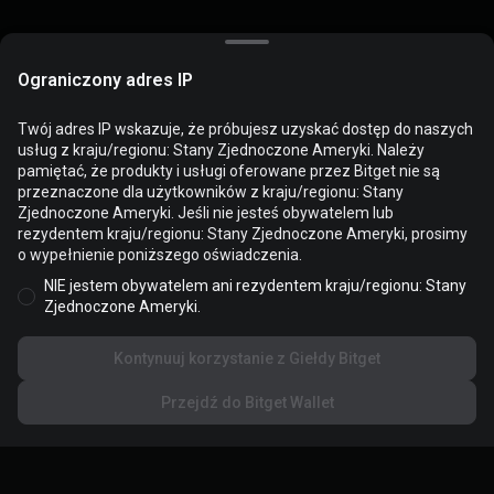
Ograniczony adres IP
Twój adres IP wskazuje, że próbujesz uzyskać dostęp do naszych
usług z kraju/regionu: Stany Zjednoczone Ameryki. Należy
pamiętać, że produkty i usługi oferowane przez Bitget nie są
przeznaczone dla użytkowników z kraju/regionu: Stany
Pliki cookie służą do optymalizacji i personalizacji korzystania z
Zjednoczone Ameryki. Jeśli nie jesteś obywatelem lub
witryny. Możesz zarządzać swoimi preferencjami dotyczącymi
rezydentem kraju/regionu: Stany Zjednoczone Ameryki, prosimy
plików cookie i wyświetlić
Politykę plików Cookie
.
o wypełnienie poniższego oświadczenia.
NIE jestem obywatelem ani rezydentem kraju/regionu: Stany
Akceptuj wszystkie pliki cookie
Zjednoczone Ameryki.
Kontynuuj korzystanie z Giełdy Bitget
Odrzuć wszystko
Przejdź do Bitget Wallet
Ustawienia plików cookie