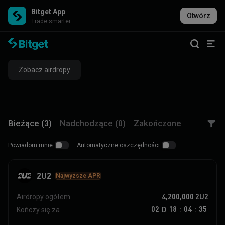
Bitget App
Otwórz
Trade smarter
Zobacz airdropy
Bieżące (3)
Nadchodzące (0)
Zakończone
Powiadom mnie
Automatyczne oszczędności
2U2
Najwyższe APR
4,200,000
2U2
Airdropy ogółem
02
18
04
35
D
Kończy się za
:
: