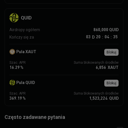
QUID
860,000
QUID
Airdropy ogółem
03
20
04
35
D
Kończy się za
:
:
Pula XAUT
Blokuj
Szac. APR
Suma blokowanych środków
16.29
%
6,856
XAUT
Pula QUID
Blokuj
Szac. APR
Suma blokowanych środków
369.19
%
1,523,224
QUID
Często zadawane pytania