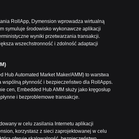
wania RollApp, Dymension wprowadza wirtualną
m symuluje środowisko wykonawcze aplikacji
rministyczne wyniki przetwarzania transakcji.
ksza wszechstronność i zdolność adaptacji
MM)
ed Hub Automated Market Maker/AMM) to warstwa
a wspólną płynność i bezpieczeństwo dla RollApps.
anie cen, Embedded Hub AMM służy jako kręgosłup
łynne i bezproblemowe transakcje.
owany w celu zasilania Internetu aplikacji
on, korzystasz z sieci zaprojektowanej w celu
która oferuje skalowalność, bezpieczeństwo,