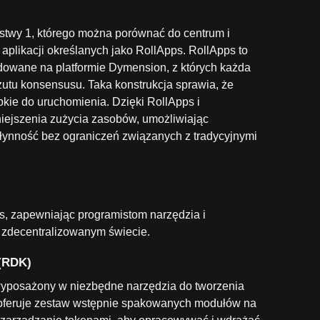
stwy 1, którego można porównać do centrum i
aplikacji określanych jako RollApps. RollApps to
dowane na platformie Dymension, z których każda
rzutu konsensusu. Taka konstrukcja sprawia, że
kie do uruchomienia. Dzięki RollApps i
iejszenia zużycia zasobów, umożliwiając
płynność bez ograniczeń związanych z tradycyjnymi
ps, zapewniając programistom narzędzia i
 w zdecentralizowanym świecie.
 (RDK)
wyposażony w niezbędne narzędzia do tworzenia
 oferuje zestaw wstępnie spakowanych modułów na