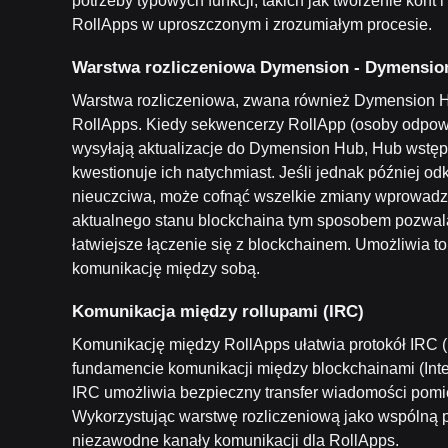
potrzeby typowych funkcji, takich jak tworzenie kon
RollApps w uproszczonym i zrozumiałym procesie.
Warstwa rozliczeniowa Dymension - Dymensio
Warstwa rozliczeniowa, zwana również Dymension Hu
RollApps. Kiedy sekwencerzy RollApp (osoby odpow
wysyłają aktualizacje do Dymension Hub, Hub wstępni
kwestionuje ich natychmiast. Jeśli jednak później odk
nieuczciwa, może cofnąć wszelkie zmiany wprowadzon
aktualnego stanu blockchaina tym sposobem pozwala 
łatwiejsze łączenie się z blockchainem. Umożliwia t
komunikację między sobą.
Komunikacja między rollupami (IRC)
Komunikację między RollApps ułatwia protokół IRC 
fundamencie komunikacji między blockchainami (In
IRC umożliwia bezpieczny transfer wiadomości pomi
Wykorzystując warstwę rozliczeniową jako wspólną 
niezawodne kanały komunikacji dla RollApps.