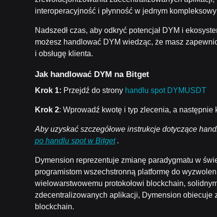
interoperacyjność i płynność w jednym kompleksowy
Nadszedł czas, aby odkryć potencjał DYM i ekosyst
możesz handlować DYM wiedząc, że masz zapewnio
i obsługę klienta.
Jak handlować DYM na Bitget
Krok 1:
Przejdź do strony
handlu spot DYMUSDT
Krok 2
: Wprowadź kwotę i typ zlecenia, a następnie 
Aby uzyskać szczegółowe instrukcje dotyczące handlu
po handlu spot w Bitget
.
Dymension reprezentuje zmianę paradygmatu w świeci
programistom wszechstronną platformę do wyzwolenia
wielowarstwowemu protokołowi blockchain, solidny
zdecentralizowanych aplikacji, Dymension obiecuje 
blockchain.