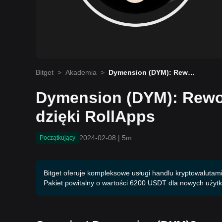
Bitget
>
Akademia
>
Dymension (DYM): Rewol
ucja w decentralizacji dzię
ki RollApps
Dymension (DYM): Rewol
dzięki RollApps
2024-02-08
|
5m
Początkujący
Bitget oferuje kompleksowe usługi handlu kryptowalutami,
Pakiet powitalny o wartości 6200 USDT dla nowych użyt