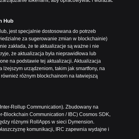
t i zarządzanie tokenami, aby opracowywać i wdrażać
n Hub
b, jest specjalnie dostosowana do potrzeb
iedzialne za sugerowanie zmian w blockchainie)
e zakłada, że te aktualizacje są ważne i nie
ryje, że aktualizacja była nieprawidłowa lub
e na podstawie tej aktualizacji. Aktualizacja
lżejszym urządzeniom, takim jak smartfony, na
o również różnym blockchainom na łatwiejszą
(Inter-Rollup Communication). Zbudowany na
ter-Blockchain Communication / IBC) Cosmos SDK,
ędzy różnymi RollApps w sieci Dymension.
płaszczyznę komunikacji, IRC zapewnia wydajne i