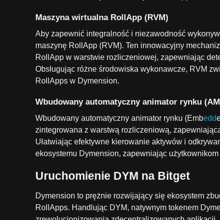
Ma
szyna wirtualna RollApp (RVM)
Aby zapewnić integralność i niezawodność wykony
maszynę RollApp (RVM). Ten innowacyjny mechaniz
RollApp w warstwie rozliczeniowej, zapewniając dete
Obsługując różne środowiska wykonawcze, RVM zwię
RollApps w Dymension.
Wbudowany automatyczny animator rynku (A
Wbudowany automatyczny animator rynku (Emb
edd
zintegrowana z warstwą rozliczeniową, zapewniając
Ułatwiając efektywne kierowanie aktywów i odkryw
ekosystemu Dymension, zapewniając użytkownikom p
Uruchomienie DYM na Bitget
Dymension to prężnie rozwijający się ekosystem zbud
RollApps. Handlując DYM, natywnym tokenem Dymensi
zrewolucjonizowania zdecentralizowanych aplikacji, 