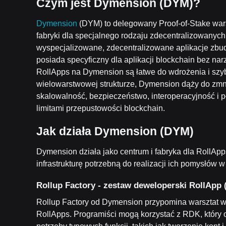
Czym jest Dymension (DYM)?
Dymension
(DYM) to delegowany Proof-of-Stake war
fabryki dla specjalnego rodzaju zdecentralizowanych 
wyspecjalizowane, zdecentralizowane aplikacje zbu
posiada specyficzny dla aplikacji blockchain bez na
RollApps na Dymension są łatwe do wdrożenia i szyb
wielowarstwowej strukturze, Dymension dąży do zmn
skalowalność, bezpieczeństwo, interoperacyjność i 
limitami przepustowości blockchain.
Jak działa Dymension (DYM)
Dymension działa jako centrum i fabryka dla RollAp
infrastrukturę potrzebną do realizacji ich pomysłów
Rollup Factory - zestaw deweloperski RollApp
Rollup Factory od Dymension przypomina warsztat 
RollApps. Programiści mogą korzystać z RDK, który