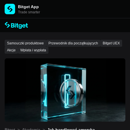
Bitget App
Trade smarter
Samouczki produktowe
Przewodnik dla początkujących
Bitget UEX
Akcje
Wpłata i wypłata
Bitget
>
Akademia
>
Jak handlować amerykań