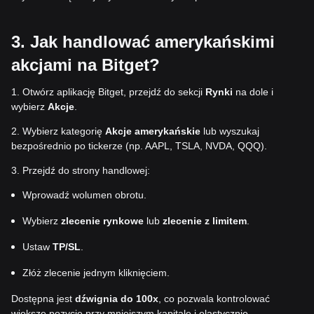
3. Jak handlować amerykańskimi
akcjami na Bitget?
1. Otwórz aplikację Bitget, przejdź do sekcji
Rynki
na dole i
wybierz
Akcje
.
2. Wybierz kategorię
Akcje amerykańskie
lub wyszukaj
bezpośrednio po tickerze (np. AAPL, TSLA, NVDA, QQQ).
3. Przejdź do strony handlowej:
Wprowadź wolumen obrotu.
Wybierz
zlecenie rynkowe
lub
zlecenie z limitem
.
Ustaw
TP/SL
.
Złóż zlecenie jednym kliknięciem.
Dostępna jest
dźwignia do 100x
, co pozwala kontrolować
większe pozycje przy mniejszym kapitale i elastycznie