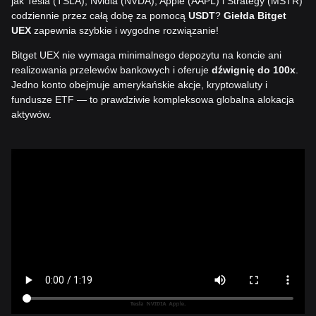
jak Tesla (TSLA), Nvidia (NVDA), Apple (AAPL) i Strategy (MSTR)
codziennie przez całą dobę za pomocą
USDT
?
Giełda Bitget
UEX
zapewnia szybkie i wygodne rozwiązanie!
Bitget UEX nie wymaga minimalnego depozytu na koncie ani
realizowania przelewów bankowych i oferuje
dźwignię do 100x
.
Jedno konto obejmuje amerykańskie akcje, kryptowaluty i
fundusze ETF — to prawdziwie kompleksowa globalna alokacja
aktywów.