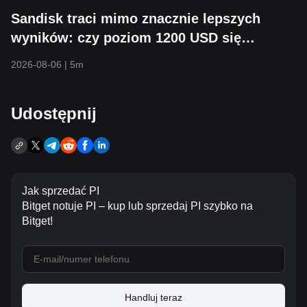
Sandisk traci mimo znacznie lepszych
wyników: czy poziom 1200 USD się
utrzyma?
2026-08-06
|
5m
Udostępnij
Jak sprzedać PI
Bitget notuje PI – kup lub sprzedaj PI szybko na
Bitget!
Handluj teraz