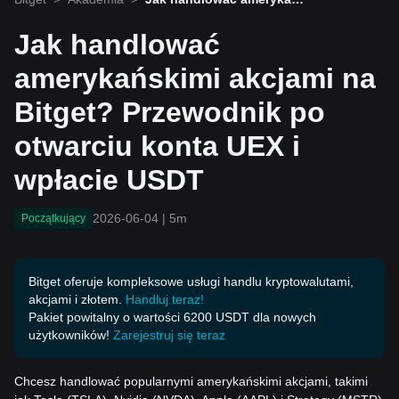
skimi akcjami na Bitget? P
rzewodnik po otwarciu ko
Jak handlować
nta UEX i wpłacie USDT
amerykańskimi akcjami na
Bitget? Przewodnik po
otwarciu konta UEX i
wpłacie USDT
2026-06-04
|
5m
Początkujący
Bitget oferuje kompleksowe usługi handlu kryptowalutami,
akcjami i złotem.
Handluj teraz!
Pakiet powitalny o wartości 6200 USDT dla nowych
użytkowników!
Zarejestruj się teraz
Chcesz handlować popularnymi amerykańskimi akcjami, takimi