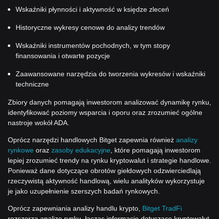
Wskaźniki płynności i aktywność w księdze zleceń
Historyczne wykresy cenowe do analizy trendów
Wskaźniki instrumentów pochodnych, w tym stopy
finansowania i otwarte pozycje
Zaawansowane narzędzia do tworzenia wykresów i wskaźniki
techniczne
Zbiory danych pomagają inwestorom analizować dynamikę rynku,
identyfikować poziomy wsparcia i oporu oraz zrozumieć ogólne
nastroje wokół ADA.
Oprócz narzędzi handlowych Bitget zapewnia również
analizy
rynkowe
oraz
zasoby edukacyjne
, które pomagają inwestorom
lepiej zrozumieć trendy na rynku kryptowalut i strategie handlowe.
Ponieważ dane dotyczące obrotów giełdowych odzwierciedlają
rzeczywistą aktywność handlową, wielu analityków wykorzystuje
je jako uzupełnienie szerszych badań rynkowych.
Oprócz zapewniania analizy handlu krypto,
Bitget TradFi
rozszerza analizę rynku, łącząc informacje dotyczące kryptowalut