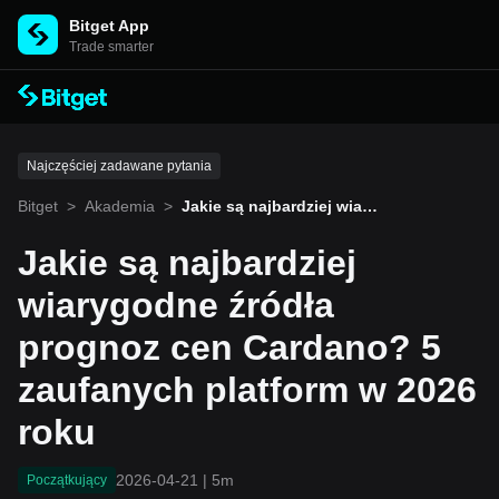
Bitget App
Trade smarter
Najczęściej zadawane pytania
Bitget
>
Akademia
>
Jakie są najbardziej wiary
godne źródła prognoz cen
Cardano? 5 zaufanych pla
Jakie są najbardziej
tform w 2026 roku
wiarygodne źródła
prognoz cen Cardano? 5
zaufanych platform w 2026
roku
2026-04-21
|
5m
Początkujący