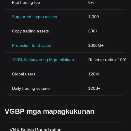
Fiat trading fee
0%
Supported crypto assets
1,300+
Copy trading assets
600+
Protection fund value
$300M+
100% Katibayan ng Mga Inilalaan
Reserve ratio > 100% (v
Global users
120M+
Daily trading volume
$20B+
VGBP mga mapagkukunan
VNX British Pound rating