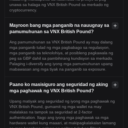
unawa sa halaga ng VNX British Pound sa merkado ng
cryptocurrency.
Mayroon bang mga panganib na nauugnay sa
pamumuhunan sa VNX British Pound?
Ang pamumuhunan sa VNX British Pound ay may dalang
mga panganib tulad ng mga pagbabago sa regulasyon,
mga panganib sa teknolohiya, at posibleng pagkawala ng
peg sa GBP dahil sa pambihirang kundisyon sa merkado.
Palaging i-diversify ang iyong mga pamumuhunan upang
mabawasan ang mga tiyak na panganib sa exposure.
Paano ko masisiguro ang seguridad ng aking
mga paghawak ng VNX British Pound?
Upang matiyak ang seguridad ng iyong mga paghawak ng
VNX British Pound, gumamit ng mga wallet na may
malalakas na tampok sa seguridad at 2-factor
authentication. Itago ang iyong mga paghawak sa mga
hardware wallet kung maaari, at makipagkalakalan lamang