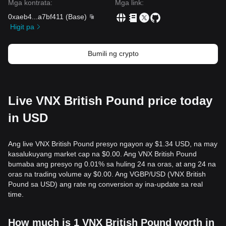
Mga kontrata
:
Mga link
:
0xaeb4
...
a7bf411
(
Base
)
Higit pa
Bumili ng crypto
Live VNX British Pound price today
in USD
Ang live VNX British Pound presyo ngayon ay $1.34 USD, na may
kasalukuyang market cap na $0.00. Ang VNX British Pound
bumaba ang presyo ng 0.01% sa huling 24 na oras, at ang 24 na
oras na trading volume ay $0.00. Ang VGBP/USD (VNX British
Pound sa USD) ang rate ng conversion ay ina-update sa real
time.
How much is 1 VNX British Pound worth in