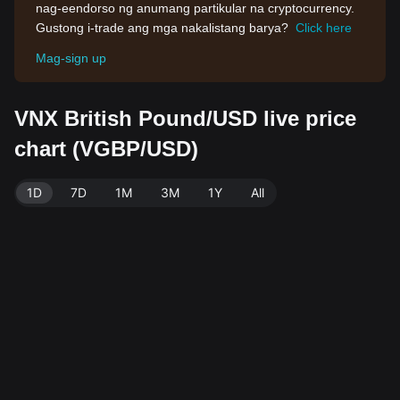
nag-eendorso ng anumang partikular na cryptocurrency.
Gustong i-trade ang mga nakalistang barya?
Click here
Mag-sign up
VNX British Pound/USD live price
chart (VGBP/USD)
1D
7D
1M
3M
1Y
All