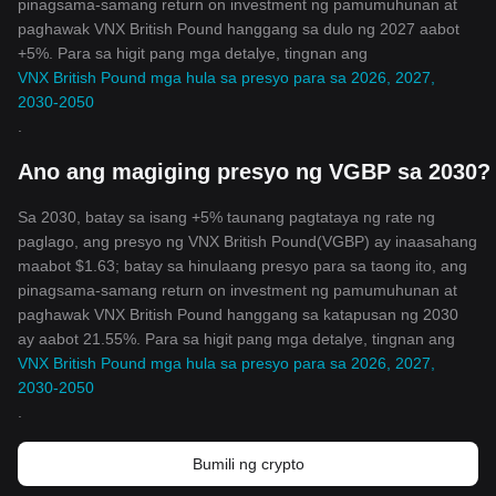
pinagsama-samang return on investment ng pamumuhunan at
paghawak VNX British Pound hanggang sa dulo ng 2027 aabot
+5%. Para sa higit pang mga detalye, tingnan ang
VNX British Pound mga hula sa presyo para sa 2026, 2027,
2030-2050
.
Ano ang magiging presyo ng VGBP sa 2030?
Sa 2030, batay sa isang +5% taunang pagtataya ng rate ng
paglago, ang presyo ng VNX British Pound(VGBP) ay inaasahang
maabot $1.63; batay sa hinulaang presyo para sa taong ito, ang
pinagsama-samang return on investment ng pamumuhunan at
paghawak VNX British Pound hanggang sa katapusan ng 2030
ay aabot 21.55%. Para sa higit pang mga detalye, tingnan ang
VNX British Pound mga hula sa presyo para sa 2026, 2027,
2030-2050
.
Bumili ng crypto