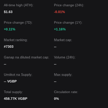
All-time high (ATH):
Price change (24h):
$1.63
-0.01%
Price change (7D):
Price change (1Y):
+0.11%
+1.16%
Market ranking:
Market cap:
#7303
--
Ganap na diluted market cap:
Volume (24h):
--
--
Umiikot na Supply:
Max supply:
-- VGBP
--
Total supply:
Circulation rate:
458.77K VGBP
0%