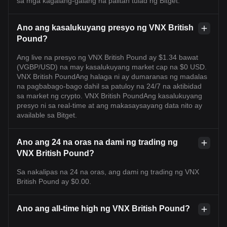
sa mga kagalang-galang na palitan tulad ng Bitget.
Ano ang kasalukuyang presyo ng VNX British
Pound?
Ang live na presyo ng VNX British Pound ay $1.34 bawat
(VGBP/USD) na may kasalukuyang market cap na $0 USD.
VNX British PoundAng halaga ni ay dumaranas ng madalas
na pagbabago-bago dahil sa patuloy na 24/7 na aktibidad
sa market ng crypto. VNX British PoundAng kasalukuyang
presyo ni sa real-time at ang makasaysayang data nito ay
available sa Bitget.
Ano ang 24 na oras na dami ng trading ng
VNX British Pound?
Sa nakalipas na 24 na oras, ang dami ng trading ng VNX
British Pound ay $0.00.
Ano ang all-time high ng VNX British Pound?