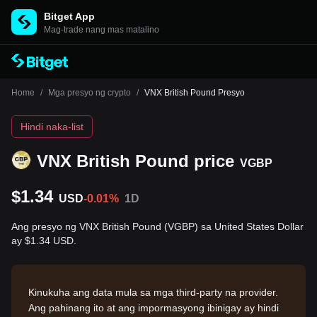
Bitget App
Mag-trade nang mas matalino
Home
/
Mga presyo ng crypto
/
VNX British Pound Presyo
Hindi naka-list
VNX British Pound price
VGBP
$1.34
USD
-0.01%
1D
Ang presyo ng VNX British Pound (VGBP) sa United States Dollar
ay $1.34 USD.
Kinukuha ang data mula sa mga third-party na provider.
Ang pahinang ito at ang impormasyong ibinigay ay hindi