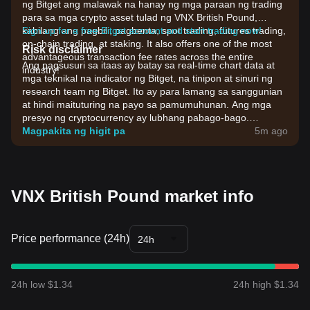
ng Bitget ang malawak na hanay ng mga paraan ng trading
para sa mga crypto asset tulad ng VNX British Pound,
kabilang ang pagbili, pagbenta, spot trading, futures trading,
Sign up for a free Bitget account and start trading now!
on-chain trading, at staking. It also offers one of the most
Risk disclaimer
advantageous transaction fee rates across the entire
Ang pagsusuri sa itaas ay batay sa real-time chart data at
industry!
mga teknikal na indicator ng Bitget, na tinipon at sinuri ng
research team ng Bitget. Ito ay para lamang sa sanggunian
at hindi maituturing na payo sa pamumuhunan. Ang mga
presyo ng cryptocurrency ay lubhang pabago-bago.
Mangyaring gumawa ng mga desisyon sa pamumuhunan
Magpakita ng higit pa
5m ago
batay sa iyong sariling pagpapaubaya sa panganib.
VNX British Pound market info
Price performance (24h)
24h
24h low $1.34
24h high $1.34