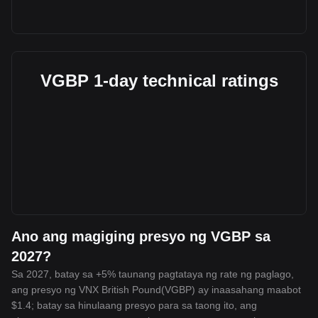
VGBP 1-day technical ratings
Ano ang magiging presyo ng VGBP sa
2027?
Sa 2027, batay sa +5% taunang pagtataya ng rate ng paglago,
ang presyo ng VNX British Pound(VGBP) ay inaasahang maabot
$1.4; batay sa hinulaang presyo para sa taong ito, ang