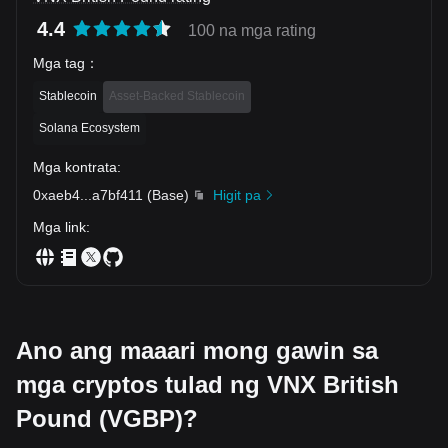
4.4
100 na mga rating
Mga tag
：
Stablecoin
Asset-Backed Stablecoin
Solana Ecosystem
Mga kontrata
:
0xaeb4
...
a7bf411
(
Base
)
Higit pa
Mga link
:
Ano ang maaari mong gawin sa
mga cryptos tulad ng VNX British
Pound (VGBP)?