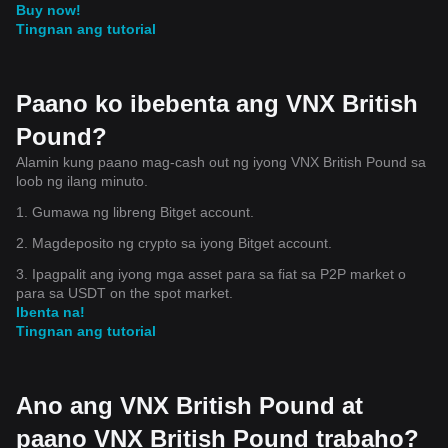
Buy now!
Tingnan ang tutorial
Paano ko ibebenta ang VNX British
Pound?
Alamin kung paano mag-cash out ng iyong VNX British Pound sa
loob ng ilang minuto.
1. Gumawa ng libreng Bitget account.
2. Magdeposito ng crypto sa iyong Bitget account.
3. Ipagpalit ang iyong mga asset para sa fiat sa P2P market o
para sa USDT on the spot market.
Ibenta na!
Tingnan ang tutorial
Ano ang VNX British Pound at
paano VNX British Pound trabaho?