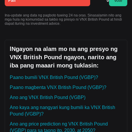
Fall
0
Vote
Ina-update ang data ng pagboto tuwing 24 na oras. Sinasalamin nito ang
mga hula ng komunidad sa takbo ng presyo ni VNX British Pound at hindi
dapat ituring na investment advice.
lNgayon na alam mo na ang presyo ng
VNX British Pound ngayon, narito ang
iba pang maaari mong tuklasin:
Paano bumili VNX British Pound (VGBP)?
Paano magbenta VNX British Pound (VGBP)?
Ano ang VNX British Pound (VGBP)
Ano kaya ang nangyari kung bumili ka VNX British
Pound (VGBP)?
Ano ang price prediction ng VNX British Pound
(VGBP) para sa taong ito, 2030, at 2050?