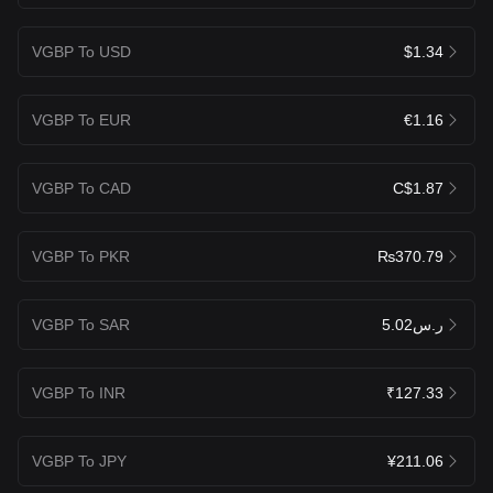
VGBP To USD
$1.34
VGBP To EUR
€1.16
VGBP To CAD
C$1.87
VGBP To PKR
₨370.79
VGBP To SAR
ر.س5.02
VGBP To INR
₹127.33
VGBP To JPY
¥211.06