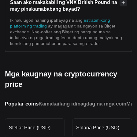
Saan ako makakabili ng VNX British Pound na
may pinakamababang bayad?
Ikinalulugod naming ipahayag na ang
estratehikong
platform ng trading
ay magagamit na ngayon sa Bitget
exchange. Nag-ooffer ang Bitget ng nangunguna sa
industriya ng mga trading fee at depth upang matiyak ang
kumikitang pamumuhunan para sa mga trader.
Mga kaugnay na cryptocurrency
price
Popular coins
Kamakailang idinagdag na mga coin
Mai
Stellar Price (USD)
Solana Price (USD)