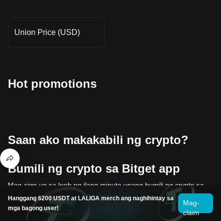
Union Price (USD)
Hot promotions
Saan ako makakabili ng crypto?
Bumili ng crypto sa Bitget app
Mag-sign up sa loob ng ilang minuto upang bumili ng crypto sa
pamamagitan ng credit card o bank transfer.
Hanggang 6200 USDT at LALIGA merch ang naghihintay sa
Mag-
mga bagong user!
claim