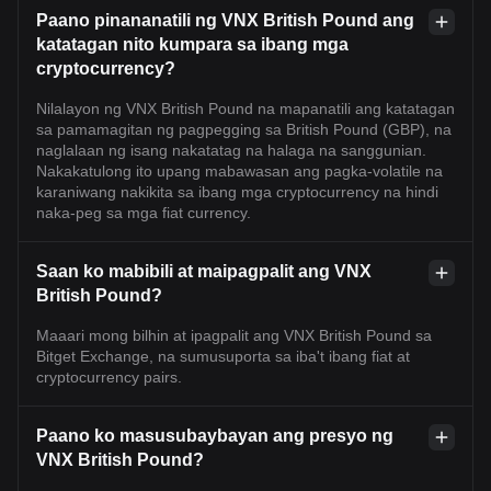
Paano pinananatili ng VNX British Pound ang
katatagan nito kumpara sa ibang mga
cryptocurrency?
Nilalayon ng VNX British Pound na mapanatili ang katatagan
sa pamamagitan ng pagpegging sa British Pound (GBP), na
naglalaan ng isang nakatatag na halaga na sanggunian.
Nakakatulong ito upang mabawasan ang pagka-volatile na
karaniwang nakikita sa ibang mga cryptocurrency na hindi
naka-peg sa mga fiat currency.
Saan ko mabibili at maipagpalit ang VNX
British Pound?
Maaari mong bilhin at ipagpalit ang VNX British Pound sa
Bitget Exchange, na sumusuporta sa iba't ibang fiat at
cryptocurrency pairs.
Paano ko masusubaybayan ang presyo ng
VNX British Pound?