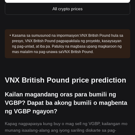
All crypto prices
Kasama sa sumusunod na impormasyon:
VNX British Pound hula sa
presyo, VNX British Pound pagpapakilala ng proyekto, kasaysayan
ng pag-unlad, at iba pa. Patuloy na magbasa upang magkaroon ng
mas malalim na pag-unawa saVNX British Pound.
VNX British Pound price prediction
Kailan magandang oras para bumili ng
VGBP? Dapat ba akong bumili o magbenta
ng VGBP ngayon?
Kapag nagpapasya kung buy o mag sell ng VGBP, kailangan mo
munang isaalang-alang ang iyong sariling diskarte sa pag-