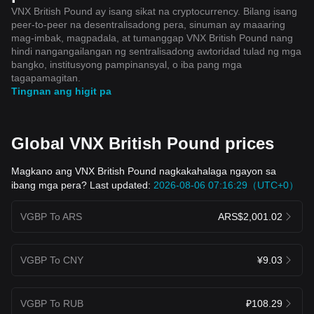
VNX British Pound ay isang sikat na cryptocurrency. Bilang isang
peer-to-peer na desentralisadong pera, sinuman ay maaaring
mag-imbak, magpadala, at tumanggap VNX British Pound nang
hindi nangangailangan ng sentralisadong awtoridad tulad ng mga
bangko, institusyong pampinansyal, o iba pang mga
tagapamagitan.
Tingnan ang higit pa
Global VNX British Pound prices
Magkano ang VNX British Pound nagkakahalaga ngayon sa
ibang mga pera? Last updated:
2026-08-06 07:16:29（UTC+0）
VGBP To ARS
ARS$2,001.02
VGBP To CNY
¥9.03
VGBP To RUB
₽108.29