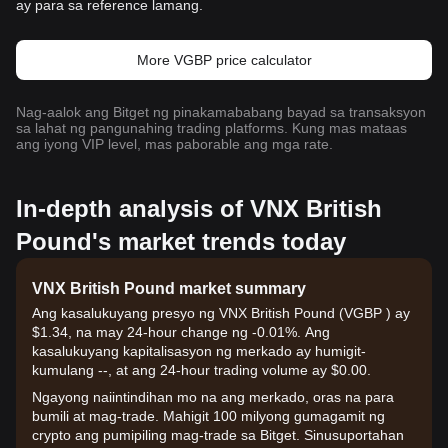
ay para sa reference lamang.
More VGBP price calculator
Nag-aalok ang Bitget ng pinakamababang bayad sa transaksyon
sa lahat ng pangunahing trading platforms. Kung mas mataas
ang iyong VIP level, mas paborable ang mga rate.
In-depth analysis of VNX British
Pound's market trends today
VNX British Pound market summary
Ang kasalukuyang presyo ng VNX British Pound (VGBP ) ay
$1.34, na may 24-hour change ng -0.01%. Ang
kasalukuyang kapitalisasyon ng merkado ay humigit-
kumulang --, at ang 24-hour trading volume ay $0.00.
Ngayong naiintindihan mo na ang merkado, oras na para
bumili at mag-trade. Mahigit 100 milyong gumagamit ng
crypto ang pumipiling mag-trade sa Bitget. Sinusuportahan