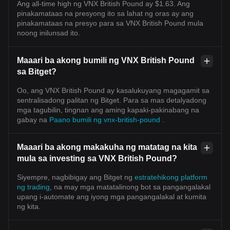
Ang all-time high ng VNX British Pound ay $1.63. Ang
pinakamataas na presyong ito sa lahat ng oras ay ang
pinakamataas na presyo para sa VNX British Pound mula
noong inilunsad ito.
Maaari ba akong bumili ng VNX British Pound
sa Bitget?
Oo, ang VNX British Pound ay kasalukuyang magagamit sa
sentralisadong palitan ng Bitget. Para sa mas detalyadong
mga tagubilin, tingnan ang aming kapaki-pakinabang na
gabay na
Paano bumili ng vnx-british-pound
.
Maaari ba akong makakuha ng matatag na kita
mula sa investing sa VNX British Pound?
Siyempre, nagbibigay ang Bitget ng
estratehikong platform
ng trading
, na may mga matatalinong bot sa pangangalakal
upang i-automate ang iyong mga pangangalakal at kumita
ng kita.