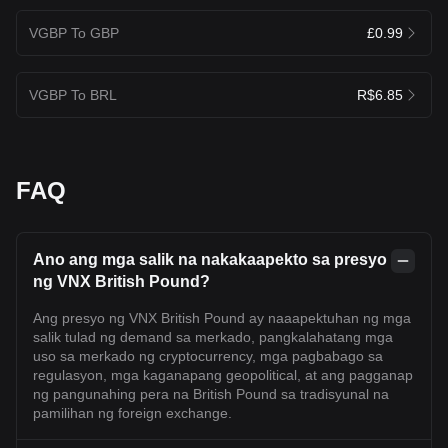
VGBP To GBP
£0.99
VGBP To BRL
R$6.85
FAQ
Ano ang mga salik na nakakaapekto sa presyo
ng VNX British Pound?
Ang presyo ng VNX British Pound ay naaapektuhan ng mga
salik tulad ng demand sa merkado, pangkalahatang mga
uso sa merkado ng cryptocurrency, mga pagbabago sa
regulasyon, mga kaganapang geopolitical, at ang pagganap
ng pangunahing pera na British Pound sa tradisyunal na
pamilihan ng foreign exchange.