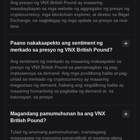
Ang presyo ng VNX British Pound ay maaaring
masubaybayan sa mga website ng aggregator ng presyo ng
cryptocurrency, mga blockchain explorer, at diretso sa Bitget
Exchange, na nagbibigay ng mga update sa presyo sa real-
time.
Paano nakakaapekto ang sentiment ng
merkado sa presyo ng VNX British Pound?
Ang sentiment ng merkado ay maaaring makaapekto sa
presyo ng VNX British Pound sa pamamagitan ng pag-
impluwensya sa demand. Ang mga positibong balita at pag-
unlad sa merkado ng cryptocurrency ay maaaring
magpataas ng demand, habang ang negatibong balita ay
maaaring humantong sa pagbaba ng demand at, sa
katunayan, sa presyo.
Magandang pamumuhunan ba ang VNX
British Pound?
Tulad ng anumang pamumuhunan, mahalagang
magsagawa ng masusing pananaliksik at isaalang-alang