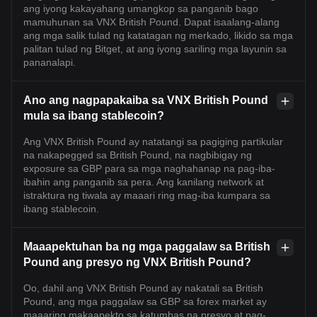
ang iyong kakayahang umangkop sa panganib bago
mamuhunan sa VNX British Pound. Dapat isaalang-alang
ang mga salik tulad ng katatagan ng merkado, likido sa mga
palitan tulad ng Bitget, at ang iyong sariling mga layunin sa
pananalapi.
Ano ang nagpapakaiba sa VNX British Pound
mula sa ibang stablecoin?
Ang VNX British Pound ay natatangi sa pagiging partikular
na nakapegged sa British Pound, na nagbibigay ng
exposure sa GBP para sa mga naghahanap na pag-iba-
ibahin ang panganib sa pera. Ang kanilang network at
istraktura ng tiwala ay maaari ring mag-iba kumpara sa
ibang stablecoin.
Maaapektuhan ba ng mga paggalaw sa British
Pound ang presyo ng VNX British Pound?
Oo, dahil ang VNX British Pound ay nakatali sa British
Pound, ang mga paggalaw sa GBP sa forex market ay
maaaring makaapekto sa katumbas na presyo at pag-