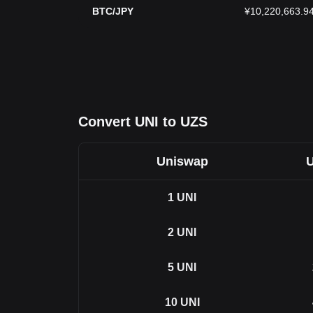
BTC/JPY
¥10,220,663.9
Convert UNI to UZS
Uniswap
U
1
UNI
2
UNI
5
UNI
10
UNI