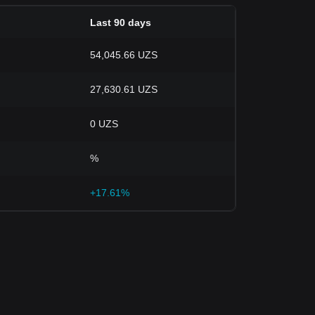
Last 90 days
54,045.66 UZS
27,630.61 UZS
0 UZS
%
+17.61%