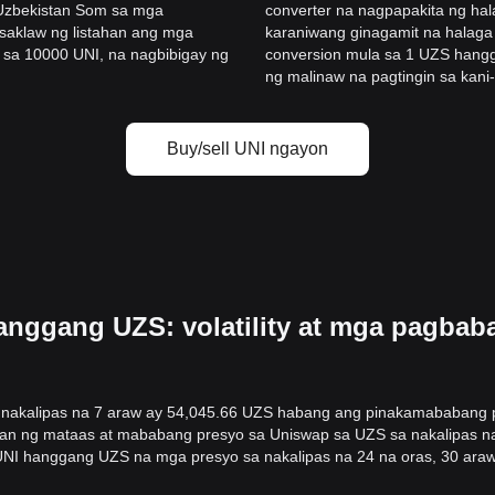
 Uzbekistan Som sa mga
converter na nagpapakita ng ha
asaklaw ng listahan ang mga
karaniwang ginagamit na halaga
sa 10000 UNI, na nagbibigay ng
conversion mula sa 1 UZS hang
ng malinaw na pagtingin sa kani
Buy/sell UNI ngayon
anggang UZS: volatility at mga pagbab
nakalipas na 7 araw ay 54,045.66 UZS habang ang pinakamababang p
n ng mataas at mababang presyo sa Uniswap sa UZS sa nakalipas na 7
 UNI hanggang UZS na mga presyo sa nakalipas na 24 na oras, 30 araw,