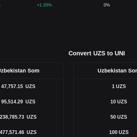
4
+1.20%
0%
Convert UZS to UNI
zbekistan Som
Uzbekistan S
47,757.15
UZS
1
UZS
95,514.29
UZS
10
UZS
238,785.73
UZS
50
UZS
477,571.46
UZS
100
UZS