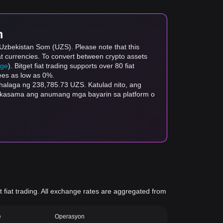
m
 Uzbekistan Som (UZS). Please note that this
at currencies. To convert between crypto assets
age
). Bitget fiat trading supports over 80 fiat
fees as low as 0%.
alaga ng 238,785.73 UZS. Katulad nito, ang
i kasama ang anumang mga bayarin sa platform o
fiat trading. All exchange rates are aggregated from
e
Operasyon