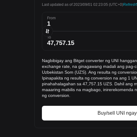
Last updated as of 2023/09/01 02:23:05
(UTC+0)
Refresh
From
To
Nagbibigay ang Bitget converter ng UNI hangga
exchange rate, na ginagawang madali ang pag-c
Uzbekistan Som (UZS). Ang resulta ng conversion
Ipinapakita ng resulta ng conversion na ang 1 U
pinahahalagahan sa 47,757.15 UZS. Dahil ang m
maaaring mabilis na magbago, inirerekomenda na
ng conversion.
Buy/sell UNI nga