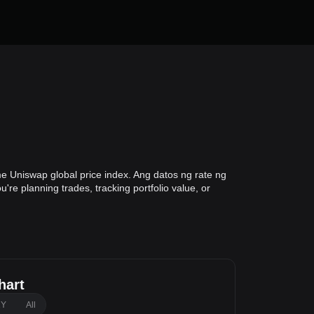
me Uniswap global price index. Ang datos ng rate ng
planning trades, tracking portfolio value, or
hart
1Y
All