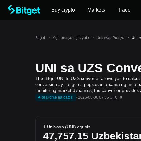
Buy crypto
Markets
Trade
Bitget
>
Mga presyo ng crypto
>
Uniswap Presyo
>
Unis
UNI sa UZS Conver
The Bitget UNI to UZS converter allows you to calcul
conversion ay hango sa pagsasama-sama ng mga pand
monitoring market dynamics, the converter provides a
Real-time na datos
·
2026-08-06 07:55 UTC+0
1 Uniswap (UNI) equals
47,757.15
Uzbekist