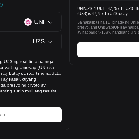
UNI/UZS: 1 UNI = 47,757.15 UZS. Th
(UZS) is 47,757.15 UZS today.
UNI
Sa nakalipas na 1D, binago ng Unis
presyo, ang Uniswap(UNI) ay nagb
ay nagbago \ {10\}% hanggang UNI s
UZS
ng UZS ng real-time na mga
onvert ng Uniswap (UNI) sa
 ay batay sa real-time na data.
NI ay kasalukuyang
ga presyo ng crypto ay
ming suriin muli ang resulta
yon