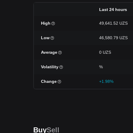
Last 24 hours
High
49,641.52 UZS
Low
46,580.79 UZS
Average
0 UZS
Volatility
%
Change
+1.98%
Buy
Sell