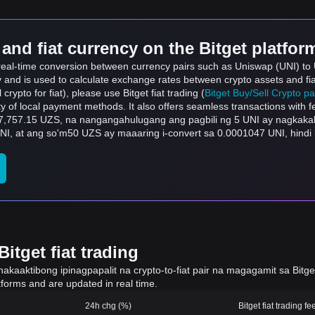
and fiat currency on the Bitget platfor
s real-time conversion between currency pairs such as Uniswap (UNI) to
ly and is used to calculate exchange rates between crypto assets and fi
l crypto for fiat), please use Bitget fiat trading (
Bitget Buy/Sell Crypto p
y of local payment methods. It also offers seamless transactions with 
,757.15 UZS, na nangangahulugang ang pagbili ng 5 UNI ay nagkakah
UNI, at ang so'm50 UZS ay maaaring i-convert sa 0.0001047 UNI, hind
itget fiat trading
aaktibong ipinagpapalit na crypto-to-fiat pair na magagamit sa Bitget 
tforms and are updated in real time.
24h chg (%)
Bitget fiat trading fe