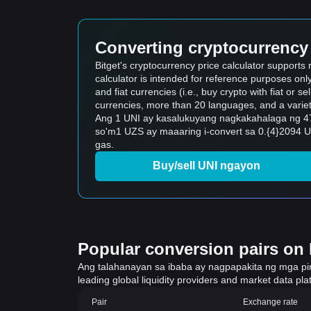
Converting cryptocurrency 
Bitget's cryptocurrency price calculator support
calculator is intended for reference purposes on
and fiat currencies (i.e., buy crypto with fiat or sel
currencies, more than 20 languages, and a variet
Ang 1 UNI ay kasalukuyang nagkakahalaga ng 47
so'm1 UZS ay maaaring i-convert sa 0.{4}2094 
gas.
Buy/sell UNI ngayon
Popular conversion pairs on B
Ang talahanayan sa ibaba ay nagpapakita ng mga pinak
leading global liquidity providers and market data pla
Pair
Exchange rate