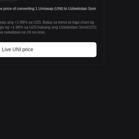
e price of converting 1 Uniswap (UNI) to Uzbekistan Som
wap ang +1.98% sa UZS. Batay sa trend at mga chart ng
ago ng +1.98% sa UZS habang ang Uzbekistan Som(UZS)
a nakalipas na 24 na oras.
Live UNI price