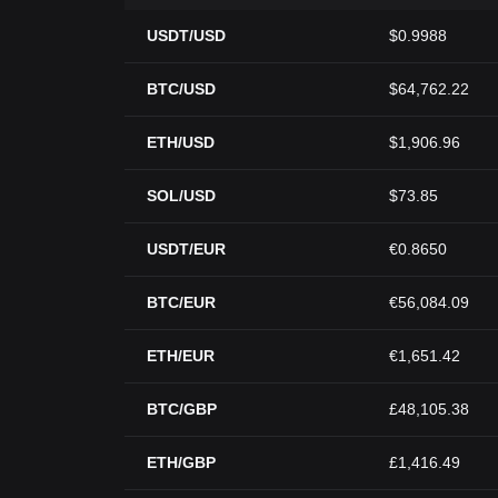
USDT/USD
$0.9988
BTC/USD
$64,762.22
ETH/USD
$1,906.96
SOL/USD
$73.85
USDT/EUR
€0.8650
BTC/EUR
€56,084.09
ETH/EUR
€1,651.42
BTC/GBP
£48,105.38
ETH/GBP
£1,416.49