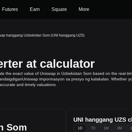
Futures
Earn
Square
More
wap hanggang Uzbekistan Som (UNI hanggang UZS)
ter at calculator
ate the exact value of Uniswap in Uzbekistan Som based on the real-ti
aigdiganUniswap impormasyon sa presyo ng kalakalan. Whether you're 
ccurate and timely valuations.
UNI hanggang UZS c
an Som
1D
7D
1M
3M