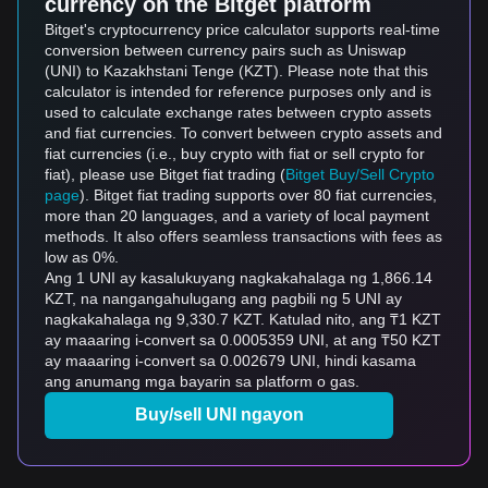
currency on the Bitget platform
Bitget's cryptocurrency price calculator supports real-time
conversion between currency pairs such as Uniswap
(UNI) to Kazakhstani Tenge (KZT). Please note that this
calculator is intended for reference purposes only and is
used to calculate exchange rates between crypto assets
and fiat currencies. To convert between crypto assets and
fiat currencies (i.e., buy crypto with fiat or sell crypto for
fiat), please use Bitget fiat trading (
Bitget Buy/Sell Crypto
page
). Bitget fiat trading supports over 80 fiat currencies,
more than 20 languages, and a variety of local payment
methods. It also offers seamless transactions with fees as
low as 0%.
Ang 1 UNI ay kasalukuyang nagkakahalaga ng 1,866.14
KZT, na nangangahulugang ang pagbili ng 5 UNI ay
nagkakahalaga ng 9,330.7 KZT. Katulad nito, ang ₸1 KZT
ay maaaring i-convert sa 0.0005359 UNI, at ang ₸50 KZT
ay maaaring i-convert sa 0.002679 UNI, hindi kasama
ang anumang mga bayarin sa platform o gas.
Buy/sell UNI ngayon