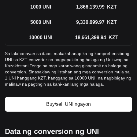
1000
UNI
1,866,139.99
KZT
5000
UNI
9,330,699.97
KZT
10000
UNI
18,661,399.94
KZT
Sa talahanayan sa itaas, makakahanap ka ng komprehensibong
UNI sa KZT converter na nagpapakita ng halaga ng Uniswap sa
Kazakhstani Tenge sa mga karaniwang ginagamit na halaga ng
conversion. Sinasaklaw ng listahan ang mga conversion mula sa
1 UNI hanggang KZT, hanggang sa 10000 UNI, na nagbibigay ng
malinaw na pagtingin sa kani-kanilang mga halaga.
Buy/sell UNI ngayon
Data ng conversion ng UNI