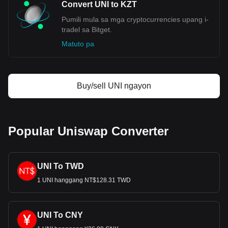
Convert UNI to KZT
Pumili mula sa mga cryptocurrencies upang i-
tradel sa Bitget.
Matuto pa
Buy/sell UNI ngayon
Popular Uniswap Converter
UNI To TWD
1 UNI hanggang NT$128.31 TWD
UNI To CNY