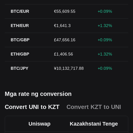
BTC/EUR
€55,609.55
+0.09%
ETH/EUR
€1,641.3
+1.32%
BTC/GBP
£47,656.16
+0.09%
ETH/GBP
£1,406.56
+1.32%
BTC/JPY
¥10,132,717.88
+0.09%
Mga rate ng conversion
Convert UNI to KZT
Convert KZT to UNI
Uniswap
Kazakhstani Tenge