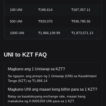
100
UNI
₸186,614
₸187,357.11
500
UNI
₸933,070
₸936,785.56
1000
UNI
₸1,866,139.99
₸1,873,571.13
UNI to KZT FAQ
Magkano ang 1 Uniswap sa KZT?
Sa ngayon, ang presyo ng 1 Uniswap (UNI) sa Kazakhstani
Tenge (KZT) ay ₸1,866.14.
Magkano UNI ang maaari kong bilhin para sa 1 KZT?
Batay sa kasalukuyang exchange rate, maaari kang
makakuha ng 0.0005359 UNI para sa 1 KZT.