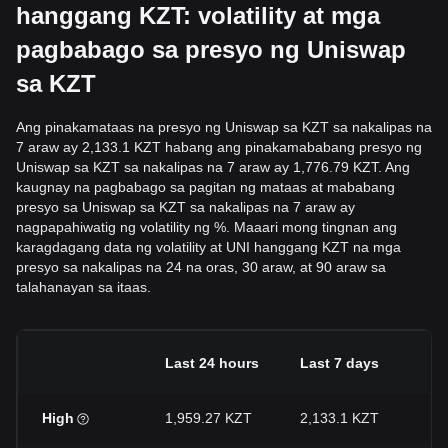
hanggang KZT: volatility at mga
pagbabago sa presyo ng Uniswap
sa KZT
Ang pinakamataas na presyo ng Uniswap sa KZT sa nakalipas na
7 araw ay 2,133.1 KZT habang ang pinakamababang presyo ng
Uniswap sa KZT sa nakalipas na 7 araw ay 1,776.79 KZT. Ang
kaugnay na pagbabago sa pagitan ng mataas at mababang
presyo sa Uniswap sa KZT sa nakalipas na 7 araw ay
nagpapahiwatig ng volatility ng %. Maaari mong tingnan ang
karagdagang data ng volatility at UNI hanggang KZT na mga
presyo sa nakalipas na 24 na oras, 30 araw, at 90 araw sa
talahanayan sa itaas.
H
Last 24 hours
Last 7 days
a
High
1,959.27 KZT
2,133.1 KZT
2