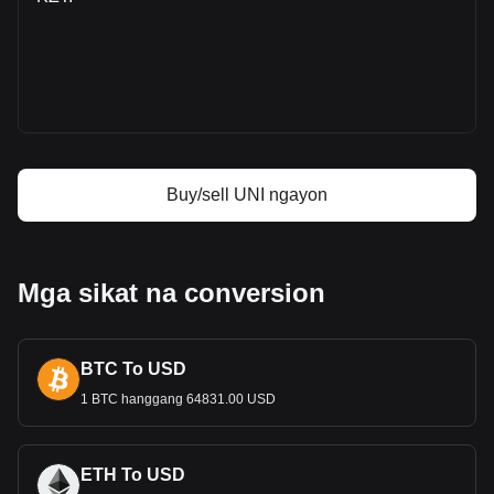
Uniswap price
Uniswap price prediction
Ano ang Uniswap (UNI)
Uniswap profit calculator
Buy/sell UNI ngayon
Mga sikat na conversion
BTC To USD
1 BTC hanggang 64831.00 USD
ETH To USD