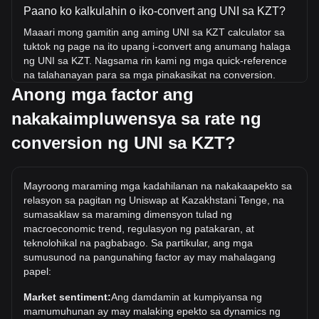
Paano ko kalkulahin o iko-convert ang UNI sa KZT?
Maaari mong gamitin ang aming UNI sa KZT calculator sa
tuktok ng page na ito upang i-convert ang anumang halaga
ng UNI sa KZT. Nagsama rin kami ng mga quick-reference
na talahanayan para sa mga pinakasikat na conversion.
Halimbawa, ang 5 KZT ay katumbas ng 0.002679 UNI,
Anong mga factor ang
habang ang 5 UNI ay nagkakahalaga ng 9,330.7KZT.
nakakaimpluwensya sa rate ng
Ano ang pinakamataas na presyo ng UNI/KZT sa
conversion ng UNI sa KZT?
kasaysayan?
Ang all-time high price ng 1 UNI sa KZT ay ₸21,070.15. Ito
ay nananatiling upang makita kung ang halaga ng 1
Mayroong maraming mga kadahilanan na nakakaapekto sa
UNI/KZT ay lalampas sa kasalukuyang mataas sa lahat ng
relasyon sa pagitan ng Uniswap at Kazakhstani Tenge, na
oras.
sumasaklaw sa maraming dimensyon tulad ng
macroeconomic trend, regulasyon ng patakaran, at
Ano ang trend ng presyo ng Uniswap sa KZT?
teknolohikal na pagbabago. Sa partikular, ang mga
Sa nakalipas na 7 araw, bumaba ng 5.74% ang exchange
sumusunod na pangunahing factor ay may mahalagang
rate ng Uniswap (UNI). Sa nakalipas na buwan, ang
papel:
exchange rate ng Uniswap (UNI) ay tumaas ng 26.27%
Market sentiment:
Ang damdamin at kumpiyansa ng
laban sa Kazakhstani Tenge (KZT).
mamumuhunan ay may malaking epekto sa dynamics ng