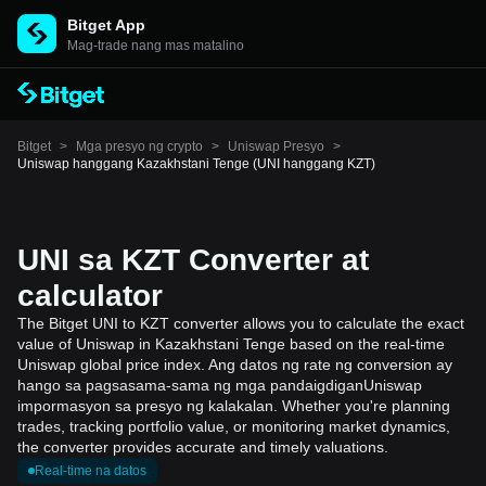
Bitget App
Mag-trade nang mas matalino
Bitget
>
Mga presyo ng crypto
>
Uniswap Presyo
>
Uniswap hanggang Kazakhstani Tenge (UNI hanggang KZT)
UNI sa KZT Converter at
calculator
The Bitget UNI to KZT converter allows you to calculate the exact
value of Uniswap in Kazakhstani Tenge based on the real-time
Uniswap global price index. Ang datos ng rate ng conversion ay
hango sa pagsasama-sama ng mga pandaigdiganUniswap
impormasyon sa presyo ng kalakalan. Whether you're planning
trades, tracking portfolio value, or monitoring market dynamics,
the converter provides accurate and timely valuations.
Real-time na datos