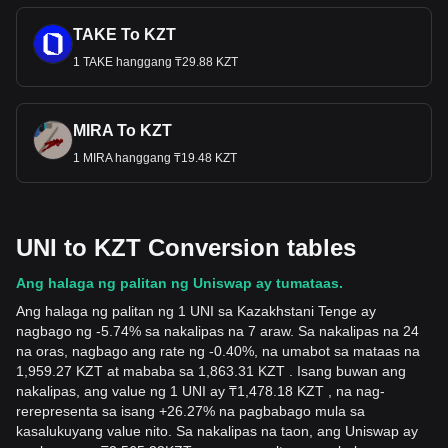
TAKE To KZT
1 TAKE hanggang ₸29.88 KZT
MIRA To KZT
1 MIRA hanggang ₸19.48 KZT
UNI to KZT Conversion tables
Ang halaga ng palitan ng Uniswap ay tumataas.
Ang halaga ng palitan ng 1 UNI sa Kazakhstani Tenge ay
nagbago ng -5.74% sa nakalipas na 7 araw. Sa nakalipas na 24
na oras, nagbago ang rate ng -0.40%, na umabot sa mataas na
1,959.27 KZT at mababa sa 1,863.31 KZT . Isang buwan ang
nakalipas, ang value ng 1 UNI ay ₸1,478.18 KZT , na nag-
rerepresenta sa isang +26.27% na pagbabago mula sa
kasalukuyang value nito. Sa nakalipas na taon, ang Uniswap ay