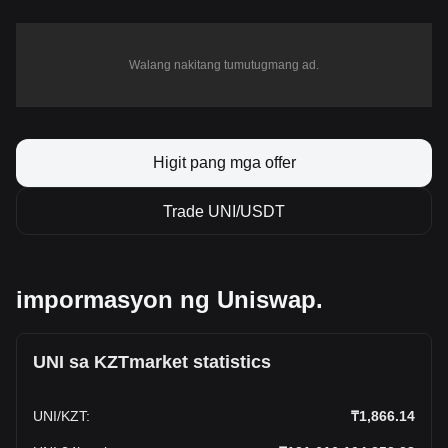
Walang nakitang tumutugmang ad.
Higit pang mga offer
Trade UNI/USDT
impormasyon ng Uniswap.
UNI sa KZTmarket statistics
UNI
/
KZT
:
₸1,866.14