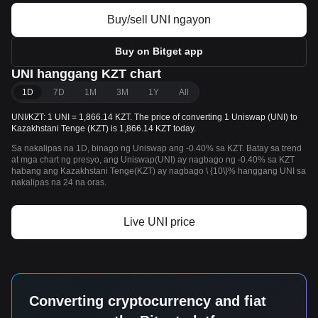
Buy/sell UNI ngayon
Buy on Bitget app
UNI hanggang KZT chart
1D
7D
1M
3M
1Y
All
UNI/KZT: 1 UNI = 1,866.14 KZT. The price of converting 1 Uniswap (UNI) to
Kazakhstani Tenge (KZT) is 1,866.14 KZT today.
Sa nakalipas na 1D, binago ng Uniswap ang -0.40% sa KZT. Batay sa trend
at mga chart ng presyo, ang Uniswap(UNI) ay nagbago ng -0.40% sa KZT
habang ang Kazakhstani Tenge(KZT) ay nagbago \ {10\}% hanggang UNI sa
nakalipas na 24 na oras.
Live UNI price
Converting cryptocurrency and fiat