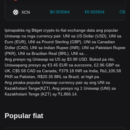
subaybayan ng mga investor ang mga pagbabago sa
hinaharap sa presyo ng Uniswap at ayusin ang kanilang
$0.003064
€0.002654
C$0.
XCN
mga diskarte sa investment nang naaayon sa umuusbong
na market.
Ipinapakita ng Bitget crypto-to-fiat exchange data ang popular
Uniswap na mga currency pair: UNI sa US Dollar (USD), UNI sa
Euro (EUR), UNI sa Pound Sterling (GBP), UNI sa Canadian
Dollar (CAD), UNI sa Indian Rupee (INR), UNI sa Pakistani Rupee
(PKR), UNI sa Brazilian Real (BRL), UNI sa…
Ang presyo ng Uniswap sa US ay $3.98 USD. Bukod pa rito,
Uniswapang presyo ay €3.45 EUR sa eurozone, £2.96 GBP sa
UK, C$5.58 CAD sa Canada, ₹379.18 INR sa India, ₨1,105.58
PKR sa Pakistan, R$20.35 BRL sa Brazil, at higit pa.
Ang pinaka-popular Uniswap currency pair ay ang UNI sa
Kazakhstani Tenge(KZT). Ang presyo ng 1 Uniswap (UNI) sa
Kazakhstani Tenge (KZT) ay ₸1,866.14.
Popular fiat