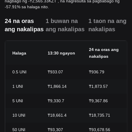
nagbago ng
-
₸
2,565.33
KZT
, na nagresulta sa pagbabago ng
-57.91% sa halaga nito.
24 na oras
1 buwan na
1 taon na ang
ang nakalipas
ang nakalipas
nakalipas
24 na oras ang
Halaga
13:30 ngayon
nakalipas
0.5
UNI
₸933.07
₸936.79
1
UNI
₸1,866.14
₸1,873.57
5
UNI
₸9,330.7
₸9,367.86
10
UNI
₸18,661.4
₸18,735.71
50
UNI
₸93,307
₸93,678.56