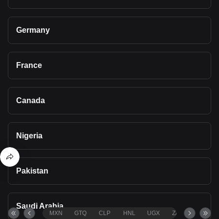
Germany
France
Canada
Nigeria
Pakistan
Saudi Arabia
MXN
GTQ
CLP
HNL
UGX
ZAR
TND