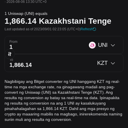
·
2026-08-06 13:30 UTC+0
1 Uniswap (UNI) equals
1,866.14
Kazakhstani Tenge
Last updated as of 2023/09/01 02:23:05
(UTC+0)
Refresh
From
UNI
To
KZT
Nagbibigay ang Bitget converter ng UNI hanggang KZT ng real-
time na mga exchange rate, na ginagawang madali ang pag-
convert ng Uniswap (UNI) sa Kazakhstani Tenge (KZT). Ang
resulta ng conversion ay batay sa real-time na data. Ipinapakita
ng resulta ng conversion na ang 1 UNI ay kasalukuyang
pinahahalagahan sa 1,866.14 KZT. Dahil ang mga presyo ng
crypto ay maaaring mabilis na magbago, inirerekomenda naming
suriin muli ang resulta ng conversion.