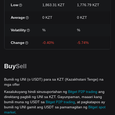
Low
1,863.31 KZT
1,776.79 KZT
1
Average
0 KZT
0 KZT
0
Volatility
%
%
%
Change
-0.40%
-5.74%
+
Buy
Sell
Bumili ng UNI (o USDT) para sa KZT (Kazakhstani Tenge) na
mga offer
Kasalukuyang hindi sinusuportahan ng
Bitget P2P trading
ang
direktang pagbili ng UNI sa KZT. Gayunpaman, maaari kang
bumili muna ng USDT sa
Bitget P2P trading
, at pagkatapos ay
bumili ng UNI gamit ang USDT sa pamamagitan ng
Bitget spot
market
.