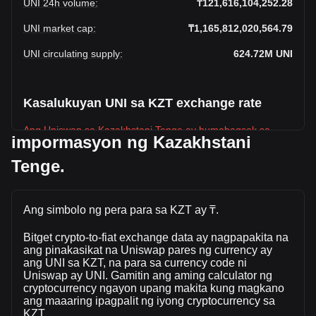
UNI 24h volume
:
₸121,616,104,252.28
UNI market cap
:
₸1,165,812,020,564.79
UNI circulating supply
:
624.72M
UNI
Kasalukuyan UNI sa KZT exchange rate
Ang Uniswap sa Kazakhstani Tenge ay bumabagsak sa
impormasyon ng Kazakhstani
linggong ito.
Tenge.
Ang kasalukuyang presyo sa market Uniswap ay ₸1,866.14
bawat UNI, na may kabuuang market cap na
₸1,165,812,020,564.79 KZT batay sa isang umiikot na
Ang simbolo ng pera para sa KZT ay ₸.
supply ng \{ 4\} UNI. Ang dami ng kalakalan ng Uniswap ay
nagbago ng +15.08% (₸15,937,955,658.34 KZT) sa
Bitget crypto-to-fiat exchange data ay nagpapakita na
nakalipas na 24 na oras. Huling araw ng trading, ang dami
ang pinakasikat na Uniswap pares ng currency ay
ng kalakalan ay UNI ay ₸105,678,148,593.93.
ang UNI sa KZT, na para sa currency code ni
Uniswap ay UNI. Gamitin ang aming calculator ng
cryptocurrency ngayon upang makita kung magkano
Higit pang impormasyon tungkolUniswap sa
ang maaaring ipagpalit ng iyong cryptocurrency sa
Bitget
KZT.