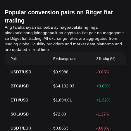
Popular conversion pairs on Bitget fiat
trading
Ang talahanayan sa ibaba ay nagpapakita ng mga
pinakaaktibong ipinagpapalit na crypto-to-fiat pair na magagamit
sa Bitget fiat trading. All exchange rates are aggregated from
leading global liquidity providers and market data platforms and
are updated in real time.
Pair
Exchange rate
24h chg (%)
USDT/USD
$0.9988
-0.03%
BTC/USD
$64,192.03
+0.09%
ETH/USD
$1,894.61
+1.32%
SOL/USD
$72.89
-1.27%
USDT/EUR
€0.8653
-0.03%