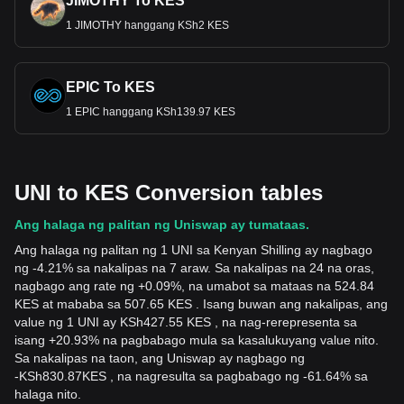
JIMOTHY To KES
1 JIMOTHY hanggang KSh2 KES
EPIC To KES
1 EPIC hanggang KSh139.97 KES
UNI to KES Conversion tables
Ang halaga ng palitan ng Uniswap ay tumataas.
Ang halaga ng palitan ng 1 UNI sa Kenyan Shilling ay nagbago
ng -4.21% sa nakalipas na 7 araw. Sa nakalipas na 24 na oras,
nagbago ang rate ng +0.09%, na umabot sa mataas na 524.84
KES at mababa sa 507.65 KES . Isang buwan ang nakalipas, ang
value ng 1 UNI ay KSh427.55 KES , na nag-rerepresenta sa
isang +20.93% na pagbabago mula sa kasalukuyang value nito.
Sa nakalipas na taon, ang Uniswap ay nagbago ng
-
KSh
830.87
KES
, na nagresulta sa pagbabago ng -61.64% sa
halaga nito.