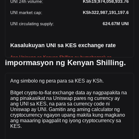
UNI 24h volume
:
KSh19,974,058,933.76
UNI market cap
:
KSh322,987,191,197.6
UNI circulating supply
:
624.67M
UNI
Kasalukuyan UNI sa KES exchange rate
Ang Uniswap sa Kenyan Shilling ay bumabagsak sa
impormasyon ng Kenyan Shilling.
linggong ito.
Ang kasalukuyang presyo sa market Uniswap ay KSh517.05
bawat UNI, na may kabuuang market cap na
Ang simbolo ng pera para sa KES ay KSh.
KSh322,987,191,197.6 KES batay sa isang umiikot na
Bitget crypto-to-fiat exchange data ay nagpapakita na
supply ng \{ 4\} UNI. Ang dami ng kalakalan ng Uniswap ay
ang pinakasikat na Uniswap pares ng currency ay
nagbago ng -20.12% (KSh-5,029,895,487.12 KES) sa
ang UNI sa KES, na para sa currency code ni
nakalipas na 24 na oras. Huling araw ng trading, ang dami
Uniswap ay UNI. Gamitin ang aming calculator ng
ng kalakalan ay UNI ay KSh25,003,954,420.88.
cryptocurrency ngayon upang makita kung magkano
ang maaaring ipagpalit ng iyong cryptocurrency sa
KES.
Higit pang impormasyon tungkolUniswap sa
Bitget