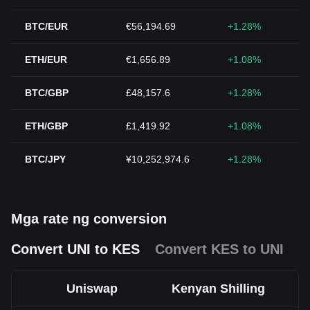
BTC/EUR
€56,194.69
+1.28%
ETH/EUR
€1,656.89
+1.08%
BTC/GBP
£48,157.6
+1.28%
ETH/GBP
£1,419.92
+1.08%
BTC/JPY
¥10,252,974.6
+1.28%
Mga rate ng conversion
Convert UNI to KES
Convert KES to UNI
Uniswap
Kenyan Shilling