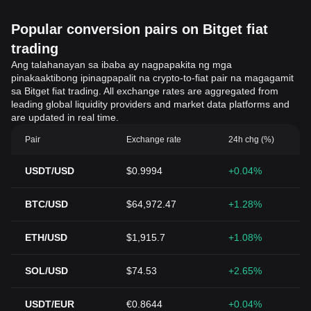
Popular conversion pairs on Bitget fiat
trading
Ang talahanayan sa ibaba ay nagpapakita ng mga
pinakaaktibong ipinagpapalit na crypto-to-fiat pair na magagamit
sa Bitget fiat trading. All exchange rates are aggregated from
leading global liquidity providers and market data platforms and
are updated in real time.
Pair
Exchange rate
24h chg (%)
USDT/USD
$0.9994
+0.04%
BTC/USD
$64,972.47
+1.28%
ETH/USD
$1,915.7
+1.08%
SOL/USD
$74.53
+2.65%
USDT/EUR
€0.8644
+0.04%