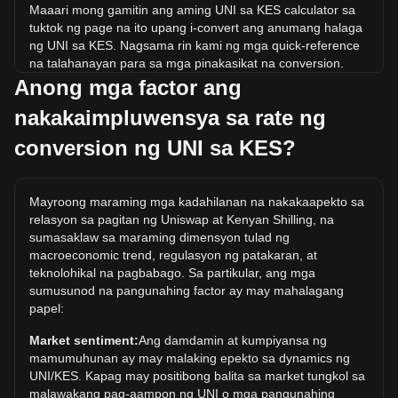
Maaari mong gamitin ang aming UNI sa KES calculator sa
tuktok ng page na ito upang i-convert ang anumang halaga
ng UNI sa KES. Nagsama rin kami ng mga quick-reference
na talahanayan para sa mga pinakasikat na conversion.
Halimbawa, ang 5 KES ay katumbas ng 0.009670 UNI,
Anong mga factor ang
habang ang 5 UNI ay nagkakahalaga ng 2,585.24KES.
nakakaimpluwensya sa rate ng
Ano ang pinakamataas na presyo ng UNI/KES sa
conversion ng UNI sa KES?
kasaysayan?
Ang all-time high price ng 1 UNI sa KES ay KSh5,791.76. Ito
ay nananatiling upang makita kung ang halaga ng 1
Mayroong maraming mga kadahilanan na nakakaapekto sa
UNI/KES ay lalampas sa kasalukuyang mataas sa lahat ng
relasyon sa pagitan ng Uniswap at Kenyan Shilling, na
oras.
sumasaklaw sa maraming dimensyon tulad ng
macroeconomic trend, regulasyon ng patakaran, at
Ano ang trend ng presyo ng Uniswap sa KES?
teknolohikal na pagbabago. Sa partikular, ang mga
Sa nakalipas na 7 araw, bumaba ng 4.21% ang exchange
sumusunod na pangunahing factor ay may mahalagang
rate ng Uniswap (UNI). Sa nakalipas na buwan, ang
papel:
exchange rate ng Uniswap (UNI) ay tumaas ng 20.93%
Market sentiment:
Ang damdamin at kumpiyansa ng
laban sa Kenyan Shilling (KES).
mamumuhunan ay may malaking epekto sa dynamics ng
UNI/KES. Kapag may positibong balita sa market tungkol sa
malawakang pag-aampon ng UNI o mga pangunahing