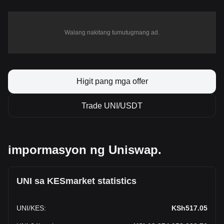
Walang nakitang tumutugmang ad.
Higit pang mga offer
Trade UNI/USDT
impormasyon ng Uniswap.
UNI sa KESmarket statistics
UNI
/
KES
:
KSh517.05