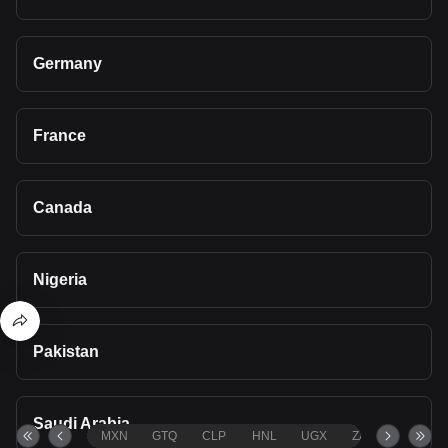
Germany
France
Canada
Nigeria
Pakistan
Saudi Arabia
MXN
GTQ
CLP
HNL
UGX
ZAR
TND