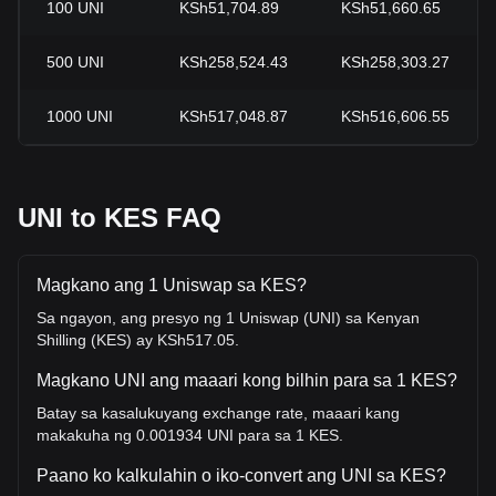
100
UNI
KSh51,704.89
KSh51,660.65
500
UNI
KSh258,524.43
KSh258,303.27
1000
UNI
KSh517,048.87
KSh516,606.55
UNI to KES FAQ
Magkano ang 1 Uniswap sa KES?
Sa ngayon, ang presyo ng 1 Uniswap (UNI) sa Kenyan
Shilling (KES) ay KSh517.05.
Magkano UNI ang maaari kong bilhin para sa 1 KES?
Batay sa kasalukuyang exchange rate, maaari kang
makakuha ng 0.001934 UNI para sa 1 KES.
Paano ko kalkulahin o iko-convert ang UNI sa KES?