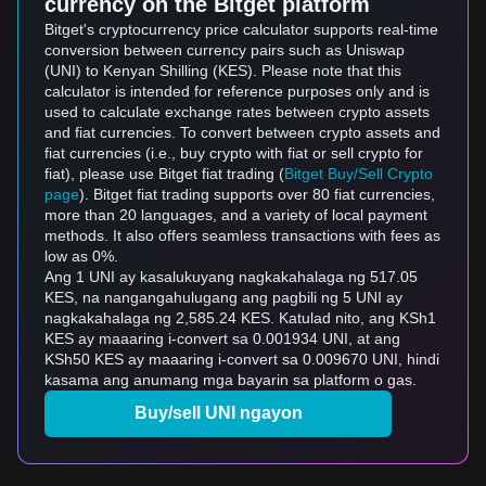
currency on the Bitget platform
Bitget's cryptocurrency price calculator supports real-time
conversion between currency pairs such as Uniswap
(UNI) to Kenyan Shilling (KES). Please note that this
calculator is intended for reference purposes only and is
used to calculate exchange rates between crypto assets
and fiat currencies. To convert between crypto assets and
fiat currencies (i.e., buy crypto with fiat or sell crypto for
fiat), please use Bitget fiat trading (
Bitget Buy/Sell Crypto
page
). Bitget fiat trading supports over 80 fiat currencies,
more than 20 languages, and a variety of local payment
methods. It also offers seamless transactions with fees as
low as 0%.
Ang 1 UNI ay kasalukuyang nagkakahalaga ng 517.05
KES, na nangangahulugang ang pagbili ng 5 UNI ay
nagkakahalaga ng 2,585.24 KES. Katulad nito, ang KSh1
KES ay maaaring i-convert sa 0.001934 UNI, at ang
KSh50 KES ay maaaring i-convert sa 0.009670 UNI, hindi
kasama ang anumang mga bayarin sa platform o gas.
Buy/sell UNI ngayon