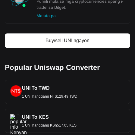
Pumili mula sa mga cryptocurrencies upang i-
tradel sa Bitget.
Matuto pa
Buy/sell UNI ngayon
Popular Uniswap Converter
UNI To TWD
1 UNI hanggang NT$129.49 TWD
UNI To KES
1 UNI hanggang KSh517.05 KES