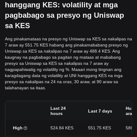
hanggang KES: volatility at mga
pagbabago sa presyo ng Uniswap
sa KES
Ang pinakamataas na presyo ng Uniswap sa KES sa nakalipas na
7 araw ay 551.75 KES habang ang pinakamababang presyo ng
Uniswap sa KES sa nakalipas na 7 araw ay 488.4 KES. Ang
kaugnay na pagbabago sa pagitan ng mataas at mababang
presyo sa Uniswap sa KES sa nakalipas na 7 araw ay
nagpapahiwatig ng volatility ng %. Maaari mong tingnan ang
karagdagang data ng volatility at UNI hanggang KES na mga
presyo sa nakalipas na 24 na oras, 30 araw, at 90 araw sa
talahanayan sa itaas.
Last 24
Hulin
Last 7 days
hours
araw
High
524.84 KES
551.75 KES
586.