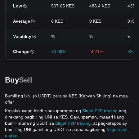
Low
507.65 KES
488.4 KES
435 
Average
0 KES
0 KES
0 KE
Volatility
%
%
%
Change
+0.09%
-4.21%
+20.
Buy
Sell
Bumili ng UNI (o USDT) para sa KES (Kenyan Shilling) na mga
offer
Kasalukuyang hindi sinusuportahan ng
Bitget P2P trading
ang
direktang pagbili ng UNI sa KES. Gayunpaman, maaari kang
bumili muna ng USDT sa
Bitget P2P trading
, at pagkatapos ay
bumili ng UNI gamit ang USDT sa pamamagitan ng
Bitget spot
market
.