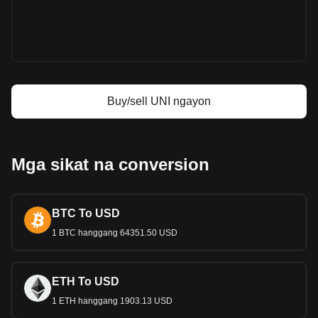
Uniswap price
Uniswap price prediction
Ano ang Uniswap (UNI)
Uniswap profit calculator
Buy/sell UNI ngayon
Mga sikat na conversion
BTC To USD
1 BTC hanggang 64351.50 USD
ETH To USD
1 ETH hanggang 1903.13 USD