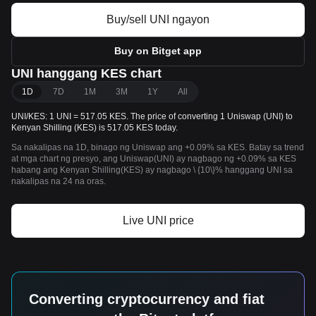
Buy/sell UNI ngayon
Buy on Bitget app
UNI hanggang KES chart
1D
7D
1M
3M
1Y
All
UNI/KES: 1 UNI = 517.05 KES. The price of converting 1 Uniswap (UNI) to
Kenyan Shilling (KES) is 517.05 KES today.
Sa nakalipas na 1D, binago ng Uniswap ang +0.09% sa KES. Batay sa trend
at mga chart ng presyo, ang Uniswap(UNI) ay nagbago ng +0.09% sa KES
habang ang Kenyan Shilling(KES) ay nagbago \ {10\}% hanggang UNI sa
nakalipas na 24 na oras.
Live UNI price
Converting cryptocurrency and fiat