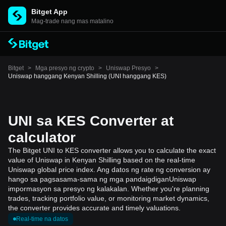
Bitget App
Mag-trade nang mas matalino
Bitget
>
Mga presyo ng crypto
>
Uniswap Presyo
>
Uniswap hanggang Kenyan Shilling (UNI hanggang KES)
UNI sa KES Converter at
calculator
The Bitget UNI to KES converter allows you to calculate the exact
value of Uniswap in Kenyan Shilling based on the real-time
Uniswap global price index. Ang datos ng rate ng conversion ay
hango sa pagsasama-sama ng mga pandaigdiganUniswap
impormasyon sa presyo ng kalakalan. Whether you're planning
trades, tracking portfolio value, or monitoring market dynamics,
the converter provides accurate and timely valuations.
Real-time na datos