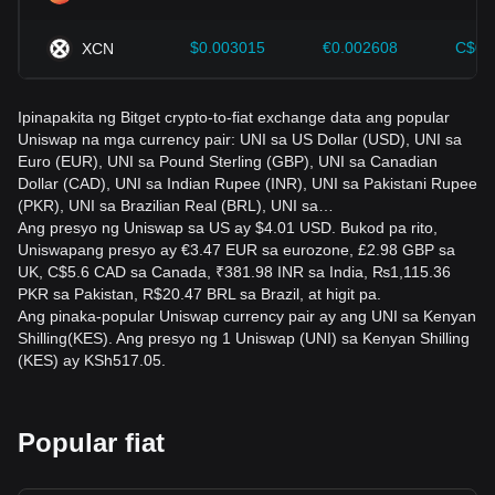
hinaharap sa presyo ng Uniswap at ayusin ang kanilang
mga diskarte sa investment nang naaayon sa umuusbong
na market.
$0.003015
€0.002608
C$0.
XCN
Ipinapakita ng Bitget crypto-to-fiat exchange data ang popular
Uniswap na mga currency pair: UNI sa US Dollar (USD), UNI sa
Euro (EUR), UNI sa Pound Sterling (GBP), UNI sa Canadian
Dollar (CAD), UNI sa Indian Rupee (INR), UNI sa Pakistani Rupee
(PKR), UNI sa Brazilian Real (BRL), UNI sa…
Ang presyo ng Uniswap sa US ay $4.01 USD. Bukod pa rito,
Uniswapang presyo ay €3.47 EUR sa eurozone, £2.98 GBP sa
UK, C$5.6 CAD sa Canada, ₹381.98 INR sa India, ₨1,115.36
PKR sa Pakistan, R$20.47 BRL sa Brazil, at higit pa.
Ang pinaka-popular Uniswap currency pair ay ang UNI sa Kenyan
Shilling(KES). Ang presyo ng 1 Uniswap (UNI) sa Kenyan Shilling
(KES) ay KSh517.05.
Popular fiat