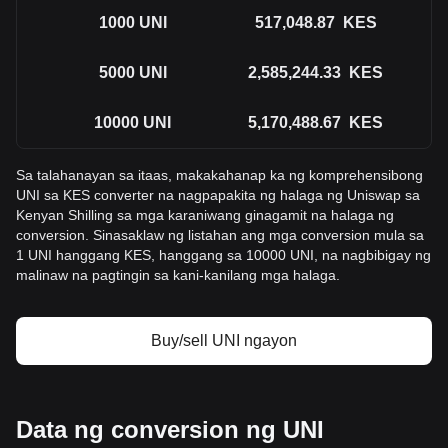
1000
UNI
517,048.87
KES
5000
UNI
2,585,244.33
KES
10000
UNI
5,170,488.67
KES
Sa talahanayan sa itaas, makakahanap ka ng komprehensibong
UNI sa KES converter na nagpapakita ng halaga ng Uniswap sa
Kenyan Shilling sa mga karaniwang ginagamit na halaga ng
conversion. Sinasaklaw ng listahan ang mga conversion mula sa
1 UNI hanggang KES, hanggang sa 10000 UNI, na nagbibigay ng
malinaw na pagtingin sa kani-kanilang mga halaga.
Buy/sell UNI ngayon
Data ng conversion ng UNI