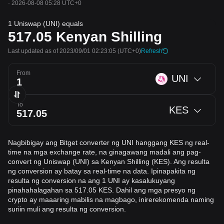
·
2026-08-08 05:28 UTC+0
1 Uniswap (UNI) equals
517.05
Kenyan Shilling
Last updated as of 2023/09/01 02:23:05
(UTC+0)
Refresh
From
UNI
To
KES
Nagbibigay ang Bitget converter ng UNI hanggang KES ng real-
time na mga exchange rate, na ginagawang madali ang pag-
convert ng Uniswap (UNI) sa Kenyan Shilling (KES). Ang resulta
ng conversion ay batay sa real-time na data. Ipinapakita ng
resulta ng conversion na ang 1 UNI ay kasalukuyang
pinahahalagahan sa 517.05 KES. Dahil ang mga presyo ng
crypto ay maaaring mabilis na magbago, inirerekomenda naming
suriin muli ang resulta ng conversion.