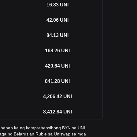
16.83
UNI
42.06
UNI
84.13
UNI
168.26
UNI
420.64
UNI
841.28
UNI
4,206.42
UNI
8,412.84
UNI
kahanap ka ng komprehensibong BYN sa UNI
laga ng Belarusian Ruble sa Uniswap sa mga