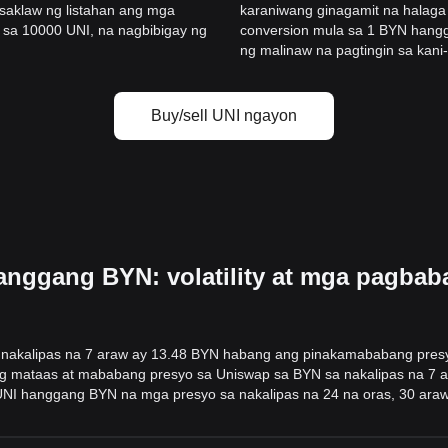
asaklaw ng listahan ang mga
karaniwang ginagamit na halaga
sa 10000 UNI, na nagbibigay ng
conversion mula sa 1 BYN hang
ng malinaw na pagtingin sa kani
Buy/sell UNI ngayon
anggang BYN: volatility at mga pagba
nakalipas na 7 araw ay 13.48 BYN habang ang pinakamababang presy
 mataas at mababang presyo sa Uniswap sa BYN sa nakalipas na 7 ara
 UNI hanggang BYN na mga presyo sa nakalipas na 24 na oras, 30 araw,