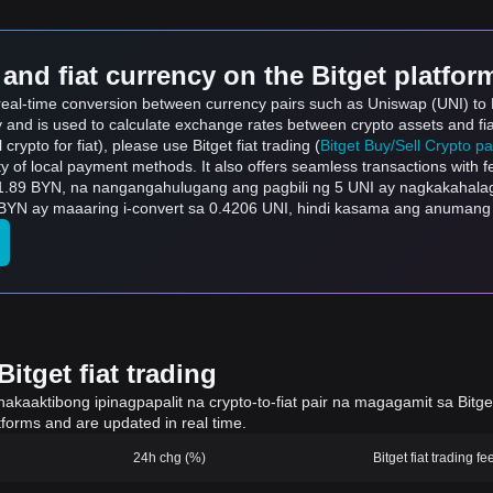
and fiat currency on the Bitget platfor
s real-time conversion between currency pairs such as Uniswap (UNI) to 
ly and is used to calculate exchange rates between crypto assets and fi
l crypto for fiat), please use Bitget fiat trading (
Bitget Buy/Sell Crypto p
y of local payment methods. It also offers seamless transactions with 
.89 BYN, na nangangahulugang ang pagbili ng 5 UNI ay nagkakahalag
 BYN ay maaaring i-convert sa 0.4206 UNI, hindi kasama ang anumang 
itget fiat trading
aaktibong ipinagpapalit na crypto-to-fiat pair na magagamit sa Bitget 
tforms and are updated in real time.
24h chg (%)
Bitget fiat trading fe