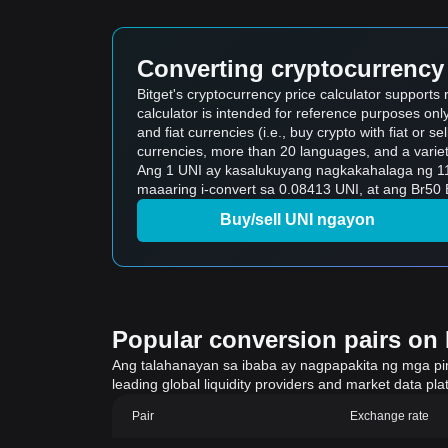
Converting cryptocurrency 
Bitget's cryptocurrency price calculator support
calculator is intended for reference purposes on
and fiat currencies (i.e., buy crypto with fiat or sel
currencies, more than 20 languages, and a variet
Ang 1 UNI ay kasalukuyang nagkakahalaga ng 11
maaaring i-convert sa 0.08413 UNI, at ang Br50
Buy/sell UNI ngayon
Popular conversion pairs on B
Ang talahanayan sa ibaba ay nagpapakita ng mga pinak
leading global liquidity providers and market data pla
Pair
Exchange rate