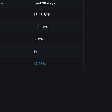
aw
Last 90 days
13.48 BYN
6.89 BYN
0 BYN
%
+7.95%