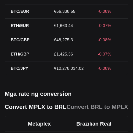
BTC/EUR
€56,338.55
-0.08%
ETH/EUR
€1,663.44
-0.07%
BTC/GBP
£48,275.3
-0.08%
ETH/GBP
£1,425.36
-0.07%
BTC/JPY
¥10,278,034.02
-0.08%
Mga rate ng conversion
Convert MPLX to BRL
Convert BRL to MPLX
Metaplex
Brazilian Real