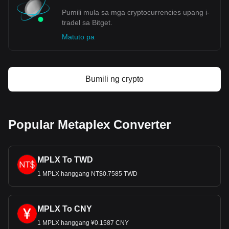
Pumili mula sa mga cryptocurrencies upang i-
tradel sa Bitget.
Matuto pa
Bumili ng crypto
Popular Metaplex Converter
MPLX To TWD
1 MPLX hanggang NT$0.7585 TWD
MPLX To CNY
1 MPLX hanggang ¥0.1587 CNY