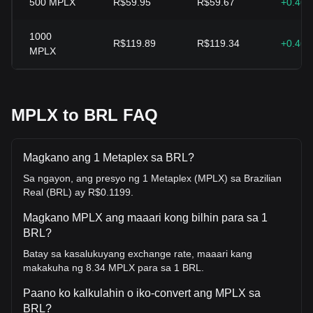
500
MPLX
R$59.95
R$59.67
+0.46
1000
R$119.89
R$119.34
+0.46
MPLX
MPLX to BRL FAQ
Magkano ang 1 Metaplex sa BRL?
Sa ngayon, ang presyo ng 1 Metaplex (MPLX) sa Brazilian
Real (BRL) ay R$0.1199.
Magkano MPLX ang maaari kong bilhin para sa 1
BRL?
Batay sa kasalukuyang exchange rate, maaari kang
makakuha ng 8.34 MPLX para sa 1 BRL.
Paano ko kalkulahin o iko-convert ang MPLX sa
BRL?