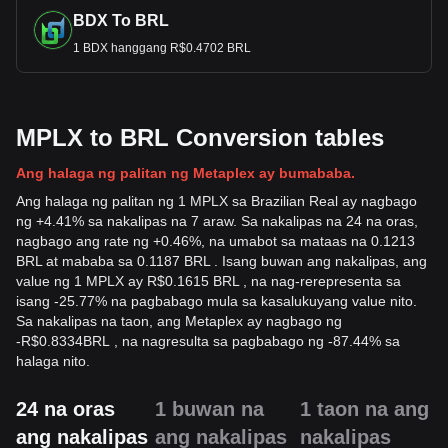
BDX To BRL
1 BDX hanggang R$0.4702 BRL
MPLX to BRL Conversion tables
Ang halaga ng palitan ng Metaplex ay bumababa.
Ang halaga ng palitan ng 1 MPLX sa Brazilian Real ay nagbago
ng +4.41% sa nakalipas na 7 araw. Sa nakalipas na 24 na oras,
nagbago ang rate ng +0.46%, na umabot sa mataas na 0.1213
BRL at mababa sa 0.1187 BRL . Isang buwan ang nakalipas, ang
value ng 1 MPLX ay R$0.1615 BRL , na nag-rerepresenta sa
isang -25.77% na pagbabago mula sa kasalukuyang value nito.
Sa nakalipas na taon, ang Metaplex ay nagbago ng
-
R$
0.8334
BRL
, na nagresulta sa pagbabago ng -87.44% sa
halaga nito.
24 na oras
1 buwan na
1 taon na ang
ang nakalipas
ang nakalipas
nakalipas