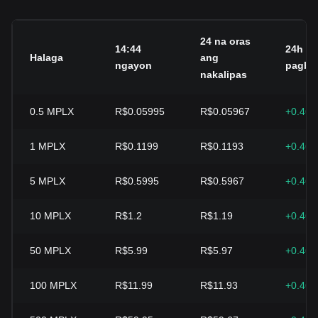
24 na oras
14:44
24h na
Halaga
ang
ngayon
pagba
nakalipas
0.5
MPLX
R$0.05995
R$0.05967
+0.46
1
MPLX
R$0.1199
R$0.1193
+0.46
5
MPLX
R$0.5995
R$0.5967
+0.46
10
MPLX
R$1.2
R$1.19
+0.46
50
MPLX
R$5.99
R$5.97
+0.46
100
MPLX
R$11.99
R$11.93
+0.46