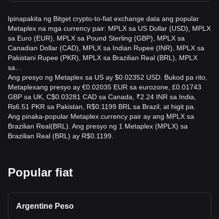
na market.
Ipinapakita ng Bitget crypto-to-fiat exchange data ang popular
Metaplex na mga currency pair: MPLX sa US Dollar (USD), MPLX
sa Euro (EUR), MPLX sa Pound Sterling (GBP), MPLX sa
Canadian Dollar (CAD), MPLX sa Indian Rupee (INR), MPLX sa
Pakistani Rupee (PKR), MPLX sa Brazilian Real (BRL), MPLX
sa…
Ang presyo ng Metaplex sa US ay $0.02352 USD. Bukod pa rito,
Metaplexang presyo ay €0.02035 EUR sa eurozone, £0.01743
GBP sa UK, C$0.03281 CAD sa Canada, ₹2.24 INR sa India,
₨6.51 PKR sa Pakistan, R$0.1199 BRL sa Brazil, at higit pa.
Ang pinaka-popular Metaplex currency pair ay ang MPLX sa
Brazilian Real(BRL). Ang presyo ng 1 Metaplex (MPLX) sa
Brazilian Real (BRL) ay R$0.1199.
Popular fiat
Argentine Peso