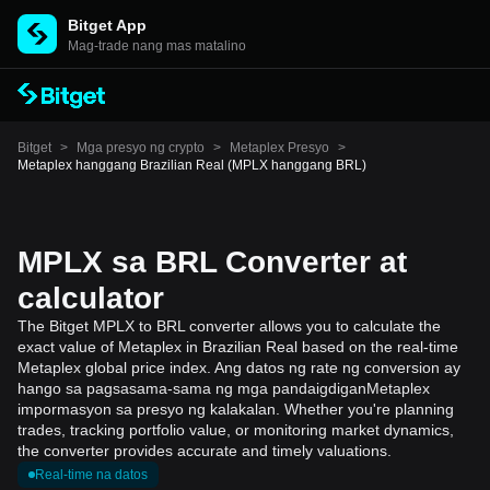
Bitget App
Mag-trade nang mas matalino
Bitget
>
Mga presyo ng crypto
>
Metaplex Presyo
>
Metaplex hanggang Brazilian Real (MPLX hanggang BRL)
MPLX sa BRL Converter at
calculator
The Bitget MPLX to BRL converter allows you to calculate the
exact value of Metaplex in Brazilian Real based on the real-time
Metaplex global price index. Ang datos ng rate ng conversion ay
hango sa pagsasama-sama ng mga pandaigdiganMetaplex
impormasyon sa presyo ng kalakalan. Whether you're planning
trades, tracking portfolio value, or monitoring market dynamics,
the converter provides accurate and timely valuations.
Real-time na datos