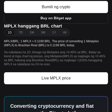
Bumili ng crypto
Buy on Bitget app
MPLX hanggang BRL chart
1D
7D
1M
3M
1Y
All
MPLX/BRL: 1 MPLX = 0.1199 BRL. The price of converting 1 Metaplex
(MPLX) to Brazilian Real (BRL) is 0.1199 BRL today.
Sa nakalipas na 1D, binago ng Metaplex ang +0.46% sa BRL. Batay sa
trend at mga chart ng presyo, ang Metaplex(MPLX) ay nagbago ng +0.46%
sa BRL habang ang Brazilian Real(BRL) ay nagbago \ {10\}% hanggang
MPLX sa nakalipas na 24 na oras.
Live MPLX price
Converting cryptocurrency and fiat