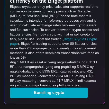
currency on the Bitget platform
Bitget's cryptocurrency price calculator supports real-time
conversion between currency pairs such as Metaplex
(MPLX) to Brazilian Real (BRL). Please note that this
calculator is intended for reference purposes only and is
used to calculate exchange rates between crypto assets
and fiat currencies. To convert between crypto assets and
fiat currencies (i.e., buy crypto with fiat or sell crypto for
fiat), please use Bitget fiat trading (
Bitget Buy/Sell Crypto
page
). Bitget fiat trading supports over 80 fiat currencies,
more than 20 languages, and a variety of local payment
methods. It also offers seamless transactions with fees as
low as 0%.
Ang 1 MPLX ay kasalukuyang nagkakahalaga ng 0.1199
BRL, na nangangahulugang ang pagbili ng 5 MPLX ay
nagkakahalaga ng 0.5995 BRL. Katulad nito, ang R$1
BRL ay maaaring i-convert sa 8.34 MPLX, at ang R$50
BRL ay maaaring i-convert sa 41.7 MPLX, hindi kasama
ang anumang mga bayarin sa platform o gas.
Bumili ng crypto