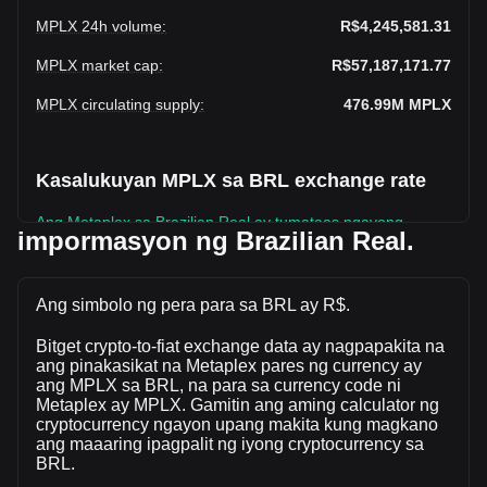
MPLX 24h volume
:
R$4,245,581.31
MPLX market cap
:
R$57,187,171.77
MPLX circulating supply
:
476.99M
MPLX
Kasalukuyan MPLX sa BRL exchange rate
Ang Metaplex sa Brazilian Real ay tumataas ngayong
impormasyon ng Brazilian Real.
linggo.
Ang kasalukuyang presyo sa market Metaplex ay R$0.1199
bawat MPLX, na may kabuuang market cap na
Ang simbolo ng pera para sa BRL ay R$.
R$57,187,171.77 BRL batay sa isang umiikot na supply ng \
Bitget crypto-to-fiat exchange data ay nagpapakita na
{ 4\} MPLX. Ang dami ng kalakalan ng Metaplex ay nagbago
ang pinakasikat na Metaplex pares ng currency ay
ng -1.87% (R$-80,834.76 BRL) sa nakalipas na 24 na oras.
ang MPLX sa BRL, na para sa currency code ni
Huling araw ng trading, ang dami ng kalakalan ay MPLX ay
Metaplex ay MPLX. Gamitin ang aming calculator ng
R$4,326,416.07.
cryptocurrency ngayon upang makita kung magkano
ang maaaring ipagpalit ng iyong cryptocurrency sa
BRL.
Higit pang impormasyon tungkolMetaplex