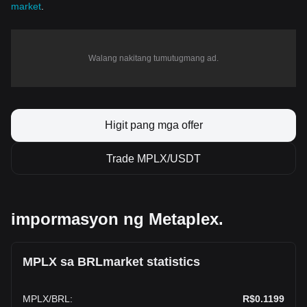
market
.
Walang nakitang tumutugmang ad.
Higit pang mga offer
Trade MPLX/USDT
impormasyon ng Metaplex.
MPLX sa BRLmarket statistics
MPLX
/
BRL
:
R$0.1199