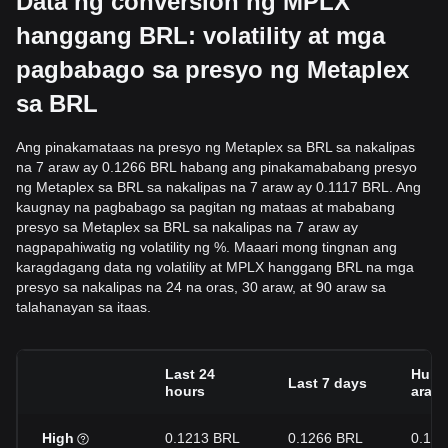
Data ng conversion ng MPLX
hanggang BRL: volatility at mga
pagbabago sa presyo ng Metaplex
sa BRL
Ang pinakamataas na presyo ng Metaplex sa BRL sa nakalipas
na 7 araw ay 0.1266 BRL habang ang pinakamababang presyo
ng Metaplex sa BRL sa nakalipas na 7 araw ay 0.1117 BRL. Ang
kaugnay na pagbabago sa pagitan ng mataas at mababang
presyo sa Metaplex sa BRL sa nakalipas na 7 araw ay
nagpapahiwatig ng volatility ng %. Maaari mong tingnan ang
karagdagang data ng volatility at MPLX hanggang BRL na mga
presyo sa nakalipas na 24 na oras, 30 araw, at 90 araw sa
talahanayan sa itaas.
Last 24
Hulin
Last 7 days
hours
araw
High
0.1213 BRL
0.1266 BRL
0.17