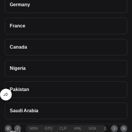
Germany
France
Canada
Nigeria
Pakistan
Saudi Arabia
MXN
GTQ
CLP
HNL
UGX
ZAR
TND
India