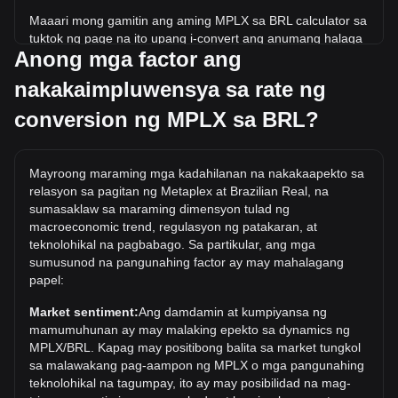
Maaari mong gamitin ang aming MPLX sa BRL calculator sa
tuktok ng page na ito upang i-convert ang anumang halaga
Anong mga factor ang
ng MPLX sa BRL. Nagsama rin kami ng mga quick-
reference na talahanayan para sa mga pinakasikat na
nakakaimpluwensya sa rate ng
conversion. Halimbawa, ang 5 BRL ay katumbas ng 41.7
MPLX, habang ang 5 MPLX ay nagkakahalaga ng
conversion ng MPLX sa BRL?
0.5995BRL.
Ano ang pinakamataas na presyo ng MPLX/BRL sa
Mayroong maraming mga kadahilanan na nakakaapekto sa
kasaysayan?
relasyon sa pagitan ng Metaplex at Brazilian Real, na
Ang all-time high price ng 1 MPLX sa BRL ay R$4.54. Ito ay
sumasaklaw sa maraming dimensyon tulad ng
nananatiling upang makita kung ang halaga ng 1 MPLX/BRL
macroeconomic trend, regulasyon ng patakaran, at
ay lalampas sa kasalukuyang mataas sa lahat ng oras.
teknolohikal na pagbabago. Sa partikular, ang mga
sumusunod na pangunahing factor ay may mahalagang
Ano ang trend ng presyo ng Metaplex sa BRL?
papel:
Sa nakalipas na 7 araw, ang exchange rate ng Metaplex
Market sentiment:
Ang damdamin at kumpiyansa ng
(MPLX) ay tumaas ng 4.41%. Sa nakalipas na buwan, ang
mamumuhunan ay may malaking epekto sa dynamics ng
exchange rate ng Metaplex (MPLX) ay bumaba ng 25.77%
MPLX/BRL. Kapag may positibong balita sa market tungkol
laban sa Brazilian Real (BRL).
sa malawakang pag-aampon ng MPLX o mga pangunahing
teknolohikal na tagumpay, ito ay may posibilidad na mag-