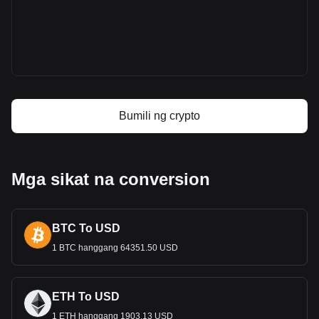
sa Bitget
Metaplex price
Metaplex price prediction
Ano ang Metaplex (MPLX)
Metaplex profit calculator
Bumili ng crypto
Mga sikat na conversion
BTC To USD
1 BTC hanggang 64351.50 USD
ETH To USD
1 ETH hanggang 1903.13 USD