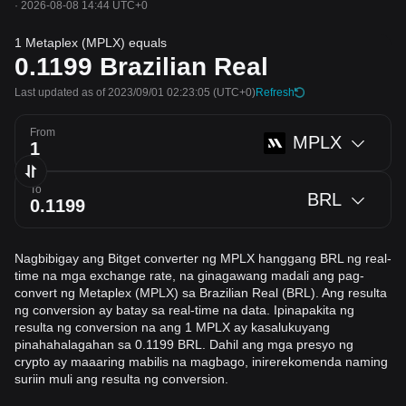
·
2026-08-08 14:44 UTC+0
1 Metaplex (MPLX) equals
0.1199
Brazilian Real
Last updated as of 2023/09/01 02:23:05
(UTC+0)
Refresh
From
MPLX
To
BRL
Nagbibigay ang Bitget converter ng MPLX hanggang BRL ng real-
time na mga exchange rate, na ginagawang madali ang pag-
convert ng Metaplex (MPLX) sa Brazilian Real (BRL). Ang resulta
ng conversion ay batay sa real-time na data. Ipinapakita ng
resulta ng conversion na ang 1 MPLX ay kasalukuyang
pinahahalagahan sa 0.1199 BRL. Dahil ang mga presyo ng
crypto ay maaaring mabilis na magbago, inirerekomenda naming
suriin muli ang resulta ng conversion.