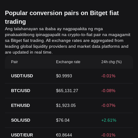
Popular conversion pairs on Bitget fiat
trading
Ang talahanayan sa ibaba ay nagpapakita ng mga
pinakaaktibong ipinagpapalit na crypto-to-fiat pair na magagamit
sa Bitget fiat trading. All exchange rates are aggregated from
leading global liquidity providers and market data platforms and
are updated in real time.
Pair
Exchange rate
24h chg (%)
USDT/USD
$0.9993
-0.01%
BTC/USD
$65,131.27
-0.08%
ETH/USD
$1,923.05
-0.07%
SOL/USD
$76.04
+2.61%
USDT/EUR
€0.8644
-0.01%