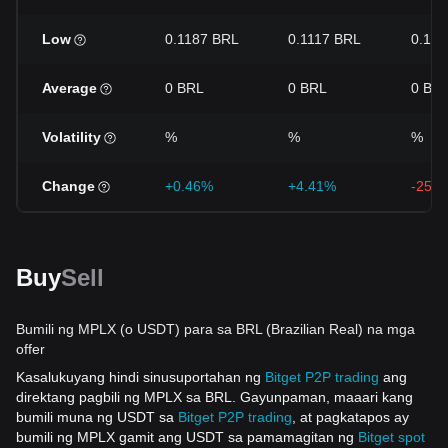
Low
0.1187 BRL
0.1117 BRL
0.111
Average
0 BRL
0 BRL
0 BR
Volatility
%
%
%
Change
+0.46%
+4.41%
-25.
Buy
Sell
Bumili ng MPLX (o USDT) para sa BRL (Brazilian Real) na mga
offer
Kasalukuyang hindi sinusuportahan ng
Bitget P2P trading
ang
direktang pagbili ng MPLX sa BRL. Gayunpaman, maaari kang
bumili muna ng USDT sa
Bitget P2P trading
, at pagkatapos ay
bumili ng MPLX gamit ang USDT sa pamamagitan ng
Bitget spot