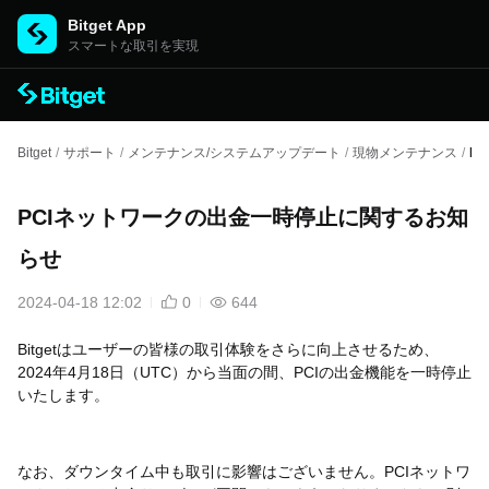
Bitget App
スマートな取引を実現
Bitget
/
サポート
/
メンテナンス/システムアップデート
/
現物メンテナンス
/
P
PCIネットワークの出金一時停止に関するお知
らせ
2024-04-18 12:02
0
644
Bitget
はユーザーの皆様の取引体験をさらに向上させるため、
2024
年4
月
18
日（
UTC
）から当面の間、
PCI
の出金機能を一時停止
いたします。
なお、ダウンタイム中も取引に影響はございません。
PCI
ネットワ