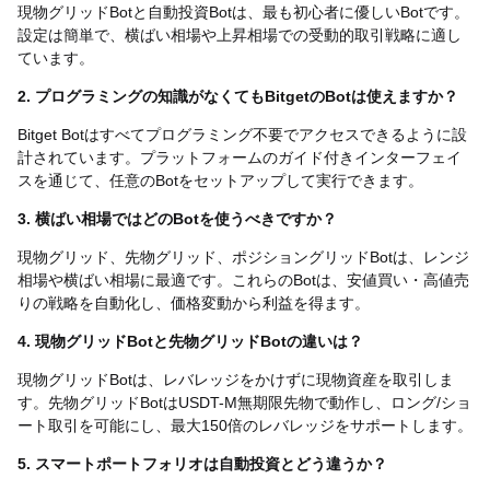
現物グリッドBotと自動投資Botは、最も初心者に優しいBotです。
設定は簡単で、横ばい相場や上昇相場での受動的取引戦略に適し
ています。
2. プログラミングの知識がなくてもBitgetのBotは使えますか？
Bitget Botはすべてプログラミング不要でアクセスできるように設
計されています。プラットフォームのガイド付きインターフェイ
スを通じて、任意のBotをセットアップして実行できます。
3. 横ばい相場ではどのBotを使うべきですか？
現物グリッド、先物グリッド、ポジショングリッドBotは、レンジ
相場や横ばい相場に最適です。これらのBotは、安値買い・高値売
りの戦略を自動化し、価格変動から利益を得ます。
4. 現物グリッドBotと先物グリッドBotの違いは？
現物グリッドBotは、レバレッジをかけずに現物資産を取引しま
す。先物グリッドBotはUSDT-M無期限先物で動作し、ロング/ショ
ート取引を可能にし、最大150倍のレバレッジをサポートします。
5. スマートポートフォリオは自動投資とどう違うか？