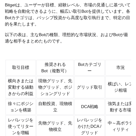
Bitgetは、ユーザーが目標、経験レベル、市場の見通しに基づいて
戦略を自動化できるように、幅広い取引Botを提供しています。各
Botカテゴリは、パッシブ投資から高度な取引執行まで、特定の目
的を果たします。
以下の表は、主なBotの種類、理想的な市場状況、およびBotが最
適な相手をまとめたものです。
推奨される
Botカテゴリ
取引目標
市況
Bot（複数可）
ー
横向きまたは
現物グリッド、先
横ばい、レン
変動する値動
物グリッド、ポジ
グリッド取引
ジ相場
きからの利益
ショングリッド
徐々にポジシ
自動投資、現物積
強気または変
DCA戦略
ョンを構築
立
動する市場
レバレッジを
レバレッジを
先物グリッド、先
中～高ボラテ
使ってリター
かけたDCA /
物積立
ィリティ
ンを増幅
グリッド