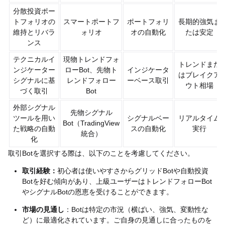
分散投資ポー
トフォリオの
スマートポートフ
ポートフォリ
長期的強気ま
維持とリバラ
ォリオ
オの自動化
たは安定
ンス
テクニカルイ
現物トレンドフォ
トレンドまた
ンジケーター
ローBot、先物ト
インジケータ
はブレイクア
シグナルに基
レンドフォロー
ーベース取引
ウト相場
づく取引
Bot
外部シグナル
先物シグナル
ツールを用い
シグナルベー
リアルタイム
Bot（TradingView
た戦略の自動
スの自動化
実行
統合）
化
取引Botを選択する際は、以下のことを考慮してください。
取引経験：
初心者は使いやすさからグリッドBotや自動投資
Botを好む傾向があり、上級ユーザーはトレンドフォローBot
やシグナルBotの恩恵を受けることができます。
市場の見通し
：Botは特定の市況（横ばい、強気、変動性な
ど）に最適化されています。ご自身の見通しに合ったものを