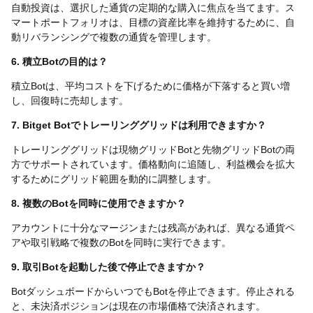
自動投資は、選択した通貨の定期的な購入に焦点を当てます。ス
マートポートフォリオは、目標の資産比率を維持するために、自
動リバランシングで複数の通貨を管理します。
6. 積立Botの目的は？
積立Botは、平均コストを下げるために価格が下落すると買い増
し、回復時に売却します。
7. Bitget Botでトレーリンググリッドは利用できますか？
トレーリンググリッドは現物グリッドBotと先物グリッドBotの両
方でサポートされています。価格動向に追随し、利益機会を拡大
するためにグリッド範囲を動的に調整します。
8. 複数のBotを同時に使用できますか？
アカウントに十分なマージンまたは残高があれば、異なる通貨ペ
アや取引戦略で複数のBotを同時に実行できます。
9. 取引Botを起動した後で停止できますか？
BotダッシュボードからいつでもBotを停止できます。停止される
と、未決済ポジションは現在の市場価格で決済されます。