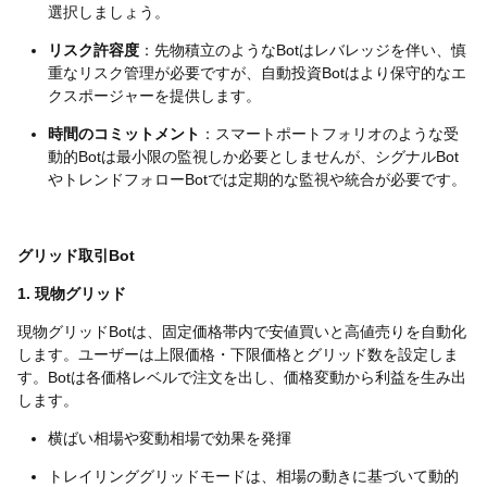
選択しましょう。
リスク許容度
：先物積立のようなBotはレバレッジを伴い、慎
重なリスク管理が必要ですが、自動投資Botはより保守的なエ
クスポージャーを提供します。
時間のコミットメント
：スマートポートフォリオのような受
動的Botは最小限の監視しか必要としませんが、シグナルBot
やトレンドフォローBotでは定期的な監視や統合が必要です。
グリッド取引Bot
1. 現物グリッド
現物グリッドBotは、固定価格帯内で安値買いと高値売りを自動化
します。ユーザーは上限価格・下限価格とグリッド数を設定しま
す。Botは各価格レベルで注文を出し、価格変動から利益を生み出
します。
横ばい相場や変動相場で効果を発揮
トレイリンググリッドモードは、相場の動きに基づいて動的