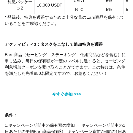
USDT
5%
50,
利息パッケー
10,000 USDT
ジ2
BTC
5%
50,
* 登録後、特典を獲得するために十分な量のEarn商品を保有して
いることをご確認ください。
アクティビティ3：タスクをこなして追加特典を獲得
Earn商品（セービング、ステーキング、仕組商品などを含む）に
申し込み、毎日の保有額が一定のレベルに達すると、セービング
利息増加クーポンを受け取ることができます。この特典は、条件
を満たした先着850名限定ですので、お急ぎください！
今すぐ参加 >>>
条件：
1.キャンペーン期間中の保有額の増加 ＝ キャンペーン期間中の1
日あたりの平均Earn商品保有額 - キャンペーン直前7日間の1日あ