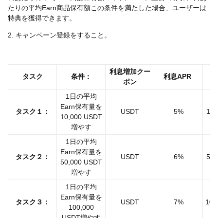
たりの平均Earn商品保有額この条件を満たした場合、ユーザーは
特典を獲得できます。
2. キャンペーン登録をすること。
利息増加クー
タスク
条件：
利息APR
ポン
1日の平均
Earn保有量を
タスク１：
USDT
5%
10,
10,000 USDT
増やす
1日の平均
Earn保有量を
タスク２：
USDT
6%
50,
50,000 USDT
増やす
1日の平均
Earn保有量を
タスク３：
USDT
7%
100
100,000
USDT増やす