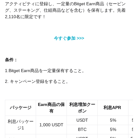
アクティビティに登録し、一定量のBitget Earn商品（セービン
グ、ステーキング、仕組商品などを含む）を保有します。先着
2,110名に限定です！
今すぐ参加 >>>
条件：
1.Bitget Earn商品を一定量保有すること。
2. キャンペーン登録をすること。
Earn商品の保
利息増加クー
パッケージ
利息APR
有
ポン
USDT
5%
5,
利息パッケー
1,000 USDT
ジ1
BTC
5%
5,