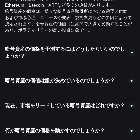
Ethereum、Litecoin、XRPなど多くの通貨があります。
暗号資産の価格は、様々な暗号資産取引所における需要と供給、
および市場心理、ニュースや発表、規制変更などの要因によって
決定されます。暗号資産の価値は短期間で大きく変動することが
あり、ボラティリティの高い投資対象です。
暗号資産の価格を予測するにはどうしたらいいのでし
ょうか？
暗号資産の価格は変動が激しく、さまざまな要因に影響されるた
め、正確的な予測方法は存在しません。アナリストは多くの場
合、市場動向やセンチメントを見たり、テクニカルチャートや指
暗号資産の価値は誰が決めているのでしょうか？
標を調べたり、暗号資産世界の最新ニュースや動向を把握するな
ど、さまざまな戦略を組み合わせて最善の推測を行います。
暗号資産の価値は、市場の需要と供給、異なる取引所における買
Bitgetの価格予測機能は、トークンの過去の価格パフォーマンスと
い手と売り手の取引行動、さらにニュース、規制、市場心理など
成長傾向を分析するモデルを採用しています。これらの予測は将
の外部要因によって決定されます。
現在、市場をリードしている暗号資産はどれですか？
来の価格傾向に見解を提供することができますが、保証するもの
ではなく、投資のアドバイスとみなされるべきではありません。
時価総額に基づく上位の暗号資産：
1.Bitcoin (BTC)
2.Ethereum (ETH)
何が暗号資産の価格を動かすのでしょうか？
3.Tether (USDT)