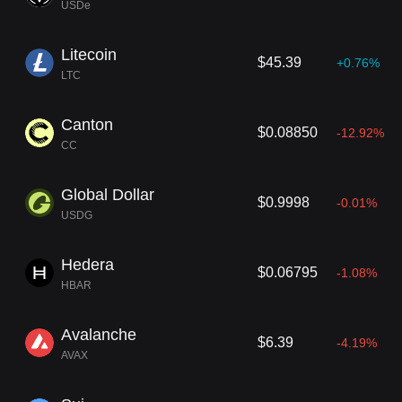
USDe
Litecoin
$45.39
+0.76%
LTC
Canton
$0.08850
-12.92%
CC
Global Dollar
$0.9998
-0.01%
USDG
Hedera
$0.06795
-1.08%
HBAR
Avalanche
$6.39
-4.19%
AVAX