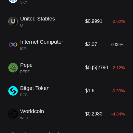
SKY
United Stables
$0.9991
-0.02%
U
Internet Computer
$2.07
0.00%
ICP
Pepe
$0.{5}2790
-2.12%
PEPE
Bitget Token
$1.6
-0.93%
BGB
Worldcoin
$0.2980
-4.84%
WLD