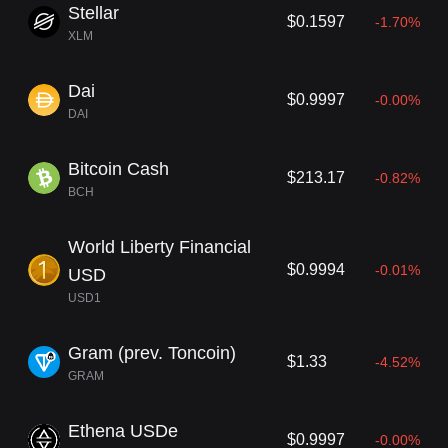
Stellar
$0.1597
-1.70%
XLM
Dai
$0.9997
-0.00%
DAI
Bitcoin Cash
$213.17
-0.82%
BCH
World Liberty Financial
$0.9994
-0.01%
USD
USD1
Gram (prev. Toncoin)
$1.33
-4.52%
GRAM
Ethena USDe
$0.9997
-0.00%