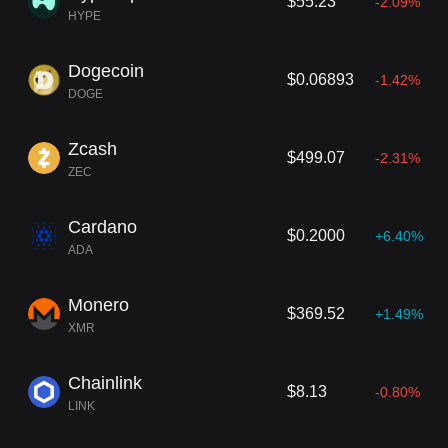
$55.23
-2.09%
HYPE
Dogecoin
$0.06893
-1.42%
DOGE
Zcash
$499.07
-2.31%
ZEC
Cardano
$0.2000
+6.40%
ADA
Monero
$369.52
+1.49%
XMR
Chainlink
$8.13
-0.80%
LINK