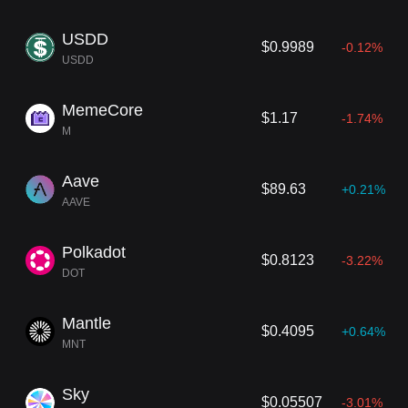
USDD
$0.9989
-0.12%
USDD
MemeCore
$1.17
-1.74%
M
Aave
$89.63
+0.21%
AAVE
Polkadot
$0.8123
-3.22%
DOT
Mantle
$0.4095
+0.64%
MNT
Sky
$0.05507
-3.01%