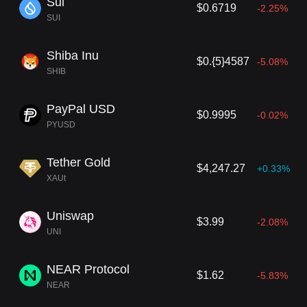
Sui
$0.6719
-2.25%
SUI
Shiba Inu
$0.{5}4587
-5.08%
SHIB
PayPal USD
$0.9995
-0.02%
PYUSD
Tether Gold
$4,247.27
+0.33%
XAUt
Uniswap
$3.99
-2.08%
UNI
NEAR Protocol
$1.62
-5.83%
NEAR