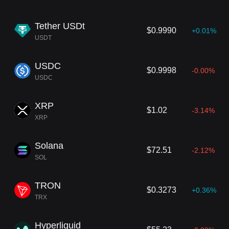
Tether USDt
$0.9990
+0.01%
USDT
USDC
$0.9998
-0.00%
USDC
XRP
$1.02
-3.14%
XRP
Solana
$72.51
-2.12%
SOL
TRON
$0.3273
+0.36%
TRX
Hyperliquid