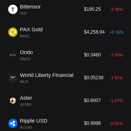
Bittensor
$190.25
-3.38%
TAO
PAX Gold
$4,258.94
+0.36%
PAXG
Ondo
$0.3460
-7.93%
ONDO
World Liberty Financial
$0.05238
-1.91%
WLFI
Aster
$0.6007
-1.07%
ASTER
Ripple USD
$0.9998
-0.01%
RLUSD