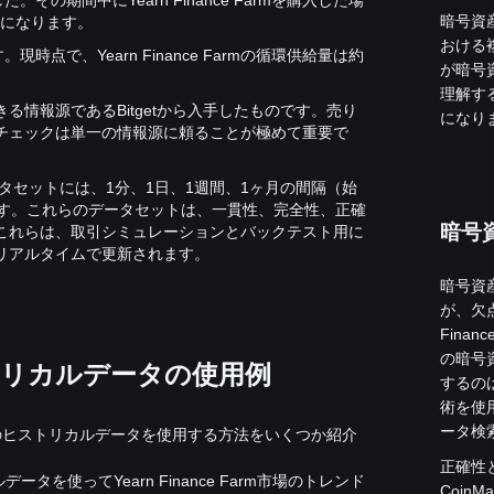
した。
その期間中にYearn Finance Farmを購入した場
暗号資
とになります。
おける
れます。現時点で、Yearn Finance Farmの循環供給量は約
が暗号
理解す
情報源であるBitgetから入手したものです。売り
になり
チェックは単一の情報源に頼ることが極めて重要で
カルデータセットには、1分、1日、1週間、1ヶ月の間隔（始
います。これらのデータセットは、一貫性、完全性、正確
暗号
これらは、取引シミュレーションとバックテスト用に
リアルタイムで更新されます。
暗号資
が、欠
Fina
の暗号
のヒストリカルデータの使用例
するの
術を使
ータ検
nce Farmのヒストリカルデータを使用する方法をいくつか紹介
正確性と
タを使ってYearn Finance Farm市場のトレンド
Coin