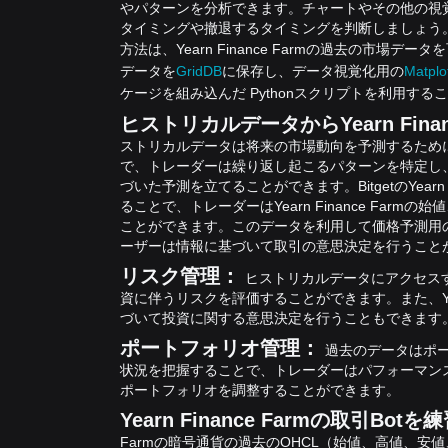
やパターンを分析できます。チャートやその他の視
タイミングや撤退するタイミングを判断しましょう
方法は、Yearn Finance Farmの過去の市場
データを
GridDB
に保存し、データ視覚化用の
Matplot
ケージを組み込んだ Pythonスクリプトを利用する
ヒストリカルデータからYearn Fina
ストリカルデータは将来の市場動向を予測するため
で、トレーダーは繰り返し起こるパターンを特定し、Yea
づいた予測を立てることができます。
BitgetのYe
ることで、トレーダーはYearn Finance Fa
ことができます。このデータを利用して価格予測用
ーザーは情報に基づいて取引の意思決定を行うこと
リスク管理：
ヒストリカルデータにアクセスするこ
資に伴うリスクを評価することができます。また、Year
づいて投資に関する意思決定を行うこともできます
ポートフォリオ管理：
過去のデータはポ
状況を把握することで、トレーダーはパフォーマン
ポートフォリオを調整することができます。
Yearn Finance Farmの取引Bot
Farmの暗号通貨の過去のOHCL（始値、高値、