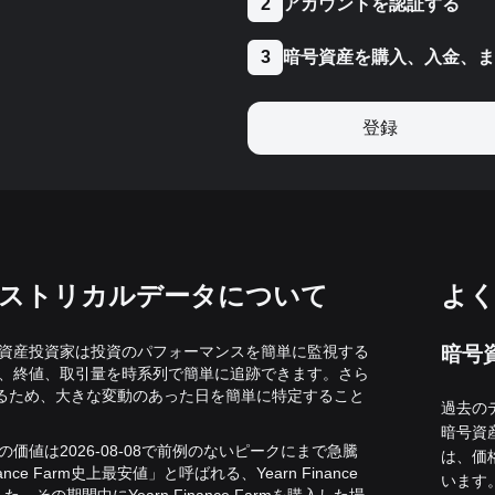
アカウントを認証する
2
暗号資産を購入、入金、ま
3
登録
m価格のヒストリカルデータについて
よく
より、暗号資産投資家は投資のパフォーマンスを簡単に監視する
暗号
始値、高値、終値、取引量を時系列で簡単に追跡できます。さら
るため、大きな変動のあった日を簡単に特定すること
過去のデー
暗号資
、その価値は2026-08-08で前例のないピークにまで急騰
は、価
ance Farm史上最安値」と呼ばれる、Yearn Finance
います