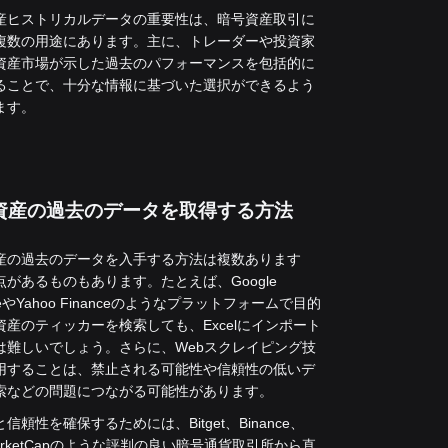
産ヒストリカルデータの重要性は、暗号資産取引に
複数の用途にあります。主に、トレーダーや投資家
資産市場が示した過去のパフォーマンスを包括的に
ることで、十分な情報に基づいた選択ができるよう
ます。
資産の過去のデータを取得する方法
産の過去のデータを入手する方法は複数あります
点があるものもあります。たとえば、Google
nceやYahoo Financeのようなプラットフォームで目的
資産のティッカーを検索しても、Excelにインポート
は難しいでしょう。さらに、Webスクレイピング技
用することは、禁止される可能性や信頼性の低いデ
索などの問題につながる可能性があります。
信頼性を確保するためには、Bitget、Binance、
MarketCapのような評判の良い暗号通貨取引所から直