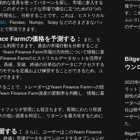
覚的な道具を使ってパターンを探し、市場に参入する
接デー
。このダイナミックな市場で優位に立つための1つの
す。こ
データを可視化し、分析することです。
これは、ヒストリカル
ムレス
lib
、Pandas、Numpy、Scipy などのさまざまなパッ
のデー
ことで実現できます。
nce Farmの価格を予測する：
また、ヒ
にも利用できます。過去の市場行動を分析すること
rn Finance Farm市場の方向性について情報に基
arn Finance Farmのヒストリカルデータセットを活用す
Bit
rmの始値、高値、安値、終値の分単位のデータにアクセスする
ウン
のモデルを定義および練習することができるため、ユ
ができます。
2023
とで、トレーダーはYearn Finance Farmへの投
ラット
n Finance Farm資産の変動率を判断し、情報に基
頼性の
。
ータへ
ートフォリオ管理にも役立ちます。長期にわたり投資
社は暗
スの低い資産を特定し、リターンを最大化するために
ーザー
た。
を練習する：
さらに、ユーザーはこのYearn Finance
Bit
安値、終値）市場データをダウンロードするオプションが