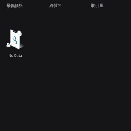
最低価格
終値**
取引量