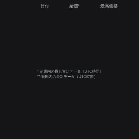
日付
始値*
最高価格
* 範囲内の最も古いデータ（UTC時間）
** 範囲内の最新データ（UTC時間）