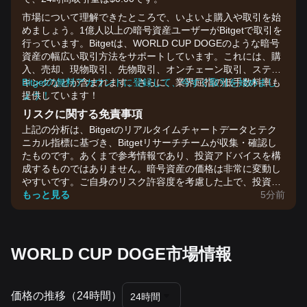
市場について理解できたところで、いよいよ購入や取引を始
めましょう。1億人以上の暗号資産ユーザーがBitgetで取引を
行っています。Bitgetは、WORLD CUP DOGEのような暗号
資産の幅広い取引方法をサポートしています。これには、購
入、売却、現物取引、先物取引、オンチェーン取引、ステー
キングなどが含まれます。さらに、業界屈指の低手数料率も
Bitgetの無料アカウントに登録して、今すぐ取引を始めまし
提供しています！
ょう！
リスクに関する免責事項
上記の分析は、Bitgetのリアルタイムチャートデータとテク
ニカル指標に基づき、Bitgetリサーチチームが収集・確認し
たものです。あくまで参考情報であり、投資アドバイスを構
成するものではありません。暗号資産の価格は非常に変動し
やすいです。ご自身のリスク許容度を考慮した上で、投資判
断を行ってください。
もっと見る
5分前
WORLD CUP DOGE市場情報
価格の推移（24時間）
24時間