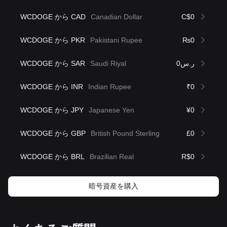
WCDOGE から CAD
Canadian Dollar
C$0
WCDOGE から PKR
Pakistani Rupee
₨0
WCDOGE から SAR
Saudi Riyal
ر.س0
WCDOGE から INR
Indian Rupee
₹0
WCDOGE から JPY
Japanese Yen
¥0
WCDOGE から GBP
British Pound Sterling
£0
WCDOGE から BRL
Brazilian Real
R$0
暗号資産を購入