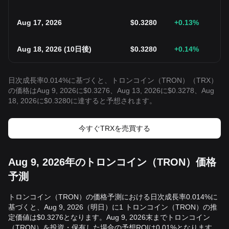
Aug 17, 2026
$
0.3280
+0.13
%
Aug 18, 2026
(
10日後
)
$
0.3280
+0.14
%
日次成長率0.014%に基づくと、トロンコイン（TRON）（TRX）
の価格はAug 9, 2026に$0.3276、Aug 13, 2026に$0.3278、Aug
18, 2026に$0.3280に達すると予想されます。
今すぐTRXを売買する
Aug 9, 2026年のトロンコイン（TRON）価格
予測
トロンコイン（TRON）の価格予測における日次成長率0.014%に
基づくと、Aug 9, 2026（明日）に1 トロンコイン（TRON）の推
定価値は$0.3276となります。Aug 9, 2026末までトロンコイン
（TRON）を投資・保有した場合の予想ROIは0.01%となります。