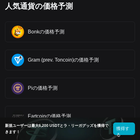
人気通貨の価格予測
Bonkの価格予測
Gram (prev. Toncoin)の価格予測
Piの価格予測
Fartcoinの価格予測
新規ユーザーは最大6,200 USDTとラ・リーガグッズを獲得で
獲得す
きます！
る