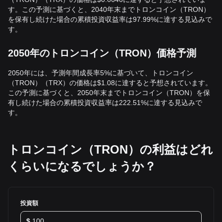
す。この予測に基づくと、2040年末までトロンコイン（TRON）
を保有し続けた場合の累積投資収益率は97.99%に達する見込みで
す。
2050年のトロンコイン（TRON）価格予測
2050年には、予測年間成長率5%に基づいて、トロンコイン
（TRON）（TRX）の価格は$1.08に達すると予想されています。
この予測に基づくと、2050年末までトロンコイン（TRON）を保
有し続けた場合の累積投資収益率は222.51%に達する見込みで
す。
トロンコイン（TRON）の利益はどれ
くらいになるでしょうか？
投資額
$