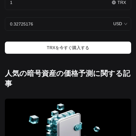
TRX
USD
TRXを今すぐ購入する
人気の暗号資産の価格予測に関する記
事