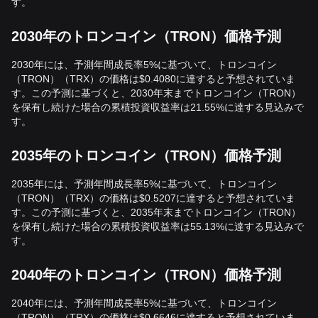
す。
2030年のトロンコイン（TRON）価格予測
2030年には、予測年間成長率5%に基づいて、トロンコイン
（TRON）（TRX）の価格は$0.4080に達すると予想されていま
す。この予測に基づくと、2030年末までトロンコイン（TRON）
を保有し続けた場合の累積投資収益率は21.55%に達する見込みで
す。
2035年のトロンコイン（TRON）価格予測
2035年には、予測年間成長率5%に基づいて、トロンコイン
（TRON）（TRX）の価格は$0.5207に達すると予想されていま
す。この予測に基づくと、2035年末までトロンコイン（TRON）
を保有し続けた場合の累積投資収益率は55.13%に達する見込みで
す。
2040年のトロンコイン（TRON）価格予測
2040年には、予測年間成長率5%に基づいて、トロンコイン
（TRON）（TRX）の価格は$0.6646に達すると予想されていま