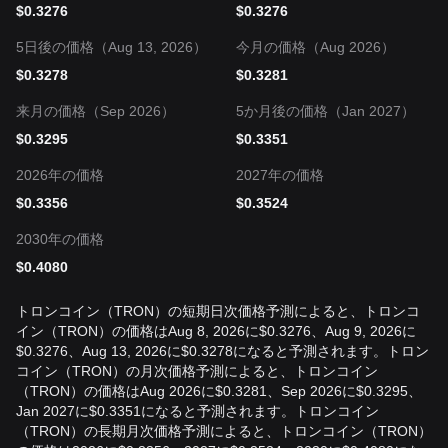
$
0.3276
$
0.3276
5日後の価格（Aug 13, 2026）
今月の価格（Aug 2026）
$
0.3278
$
0.3281
来月の価格（Sep 2026）
5か月後の価格（Jan 2027）
$
0.3295
$
0.3351
2026年の価格
2027年の価格
$
0.3356
$
0.3524
2030年の価格
$
0.4080
トロンコイン（TRON）の短期日次価格予測によると、トロンコ
イン（TRON）の価格はAug 8, 2026に$0.3276、Aug 9, 2026に
$0.3276、Aug 13, 2026に$0.3278になると予測されます。トロン
コイン（TRON）の月次価格予測によると、トロンコイン
（TRON）の価格はAug 2026に$0.3281、Sep 2026に$0.3295、
Jan 2027に$0.3351になると予測されます。トロンコイン
（TRON）の長期月次価格予測によると、トロンコイン（TRON）