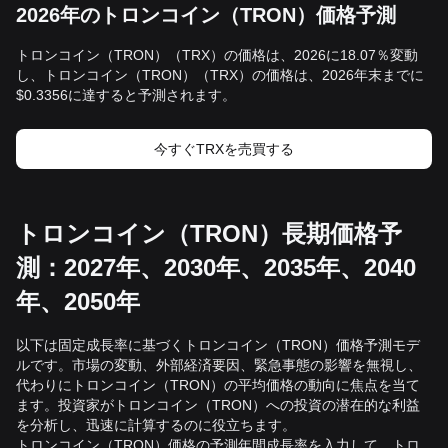
2026年のトロンコイン（TRON）価格予測
トロンコイン（TRON）（TRX）の価格は、2026に18.07％変動
し、トロンコイン（TRON）（TRX）の価格は、2026年末までに
$0.3356に達すると予測されます。
今すぐTRXを売買する
トロンコイン（TRON）長期価格予
測：2027年、2030年、2035年、2040
年、2050年
以下は固定成長率に基づくトロンコイン（TRON）価格予測モデ
ルです。市場の変動、外部経済要因、緊急事態の影響を無視し、
代わりにトロンコイン（TRON）の平均価格の動向に焦点を当て
ます。投資家がトロンコイン（TRON）への投資の潜在的な利益
を分析し、迅速に計算するのに役立ちます。
トロンコイン（TRON）価格の予測年間成長率を入力して、トロ