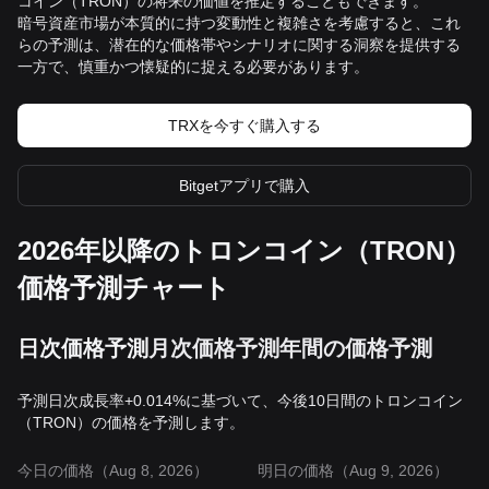
コイン（TRON）の将来の価値を推定することもできます。
暗号資産市場が本質的に持つ変動性と複雑さを考慮すると、これ
らの予測は、潜在的な価格帯やシナリオに関する洞察を提供する
一方で、慎重かつ懐疑的に捉える必要があります。
TRXを今すぐ購入する
Bitgetアプリで購入
2026年以降のトロンコイン（TRON）
価格予測チャート
日次価格予測
月次価格予測
年間の価格予測
予測日次成長率+0.014%に基づいて、今後10日間のトロンコイン
（TRON）の価格を予測します。
今日の価格（Aug 8, 2026）
明日の価格（Aug 9, 2026）