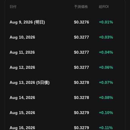
日付
予測価格
総ROI
Aug 9, 2026
(
明日
)
$
0.3276
+0.01
%
Aug 10, 2026
$
0.3277
+0.03
%
Aug 11, 2026
$
0.3277
+0.04
%
Aug 12, 2026
$
0.3277
+0.06
%
Aug 13, 2026
(
5日後
)
$
0.3278
+0.07
%
Aug 14, 2026
$
0.3278
+0.08
%
Aug 15, 2026
$
0.3279
+0.10
%
Aug 16, 2026
$
0.3279
+0.11
%