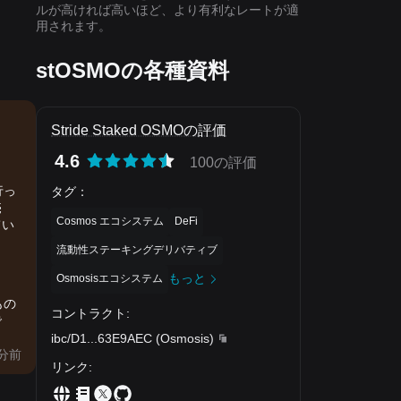
ルが高ければ高いほど、より有利なレートが適
用されます。
stOSMOの各種資料
Stride Staked OSMOの評価
4.6
100の評価
行っ
タグ
：
売
Cosmos エコシステム
DeFi
てい
流動性ステーキングデリバティブ
もっと
Osmosisエコシステム
もの
コントラクト
:
で
ibc/D1
...
63E9AEC
(
Osmosis
)
分前
リンク
: