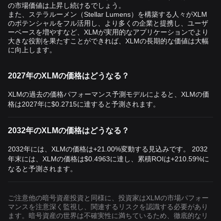
の市場価値は上昇し続けるでしょう。
また、ステラルーメン（Stellar Lumens）を構築する人々がXLM
のポテンシャルをフル活用し、より多くの企業と提携し、ユーザ
ーベースを増やすなど、XLMが実用的なアプリケーションでより
大きな役割を果たすことができれば、XLMの長期的な価値は大幅
に向上します。
2027年のXLMの価格はどうなる？
XLMの過去の価格パフォーマンス予測モデルによると、XLMの価
格は2027年に
$0.2715
に達すると予測されます。
2032年のXLMの価格はどうなる？
2032年には、XLMの価格は+21.00%変動する見込みです。 2032
年末には、XLMの価格は
$0.4963
に達し、累積ROIは+210.59%に
なると予測されます。
ご注意他の暗号資産投資と同様に、投資家はXLMの市場パフォー
マンスを注意深く監視し、関連するリスクを認識する必要があり
ます。暗号資産の世界は不確実性に満ちているため、徹底的なリ