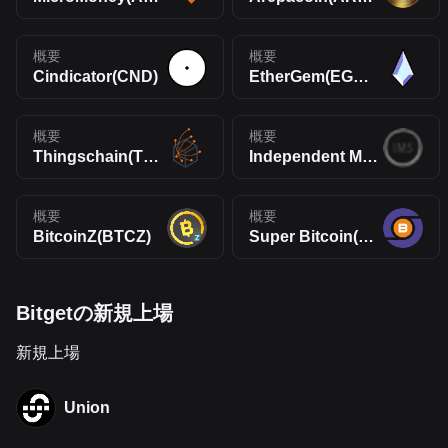
概要
概要
Cindicator(CND)
EtherGem(EGEM)
概要
概要
Thingschain(TIC)
Independent Money System(IMS)
概要
概要
BitcoinZ(BTCZ)
Super Bitcoin(SBTC)
Bitgetの新規上場
新規上場
Union