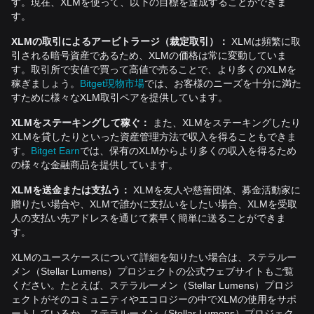
す。現在、XLMを使って、以下の目標を達成することができま
す。
XLMの取引によるアービトラージ（裁定取引）：
XLMは頻繁に取
引される暗号資産であるため、XLMの価格は常に変動していま
す。取引所で安値で買って高値で売ることで、より多くのXLMを
稼ぎましょう。
Bitget現物市場
では、お客様のニーズを十分に満た
すために様々なXLM取引ペアを提供しています。
XLMをステーキングして稼ぐ：
また、XLMをステーキングしたり
XLMを貸したりといった資産管理方法で収入を得ることもできま
す。
Bitget Earn
では、保有のXLMからより多くの収入を得るため
の様々な金融商品を提供しています。
XLMを送金または支払う：
XLMを友人や慈善団体、募金活動家に
贈りたい場合や、XLMで誰かに支払いをしたい場合、XLMを受取
人の支払い先アドレスを通じて素早く簡単に送ることができま
す。
XLMのユースケースについて詳細を知りたい場合は、ステラルー
メン（Stellar Lumens）プロジェクトの公式ウェブサイトもご覧
ください。たとえば、ステラルーメン（Stellar Lumens）プロジ
ェクトがそのコミュニティやエコロジーの中でXLMの使用をサポ
ートしているか、ステラルーメン（Stellar Lumens）プロジェク