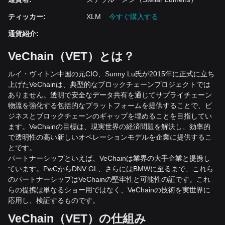
ティッカー
:
XLM
今すぐ購入する
通貨紹介
:
VeChain
（
VET
）とは？
ルイ・ヴィトン中国の元CIO、Sunny Lu氏が2015年に正式に立ち
上げたVeChainは、典型的なブロックチェーンプロジェクトでは
ありません。透明で安全なデータ共有を通じてサプライチェーン
物流を強化する包括的なプラットフォームを提供することで、ビ
ジネスとブロックチェーンのギャップを埋めることを目指してい
ます。VeChainの目標は、現実世界の経済問題を解決し、効率的
で透明性の高い新しいオペレーションモデルを企業に提供するこ
とです。
パートナーシップといえば、VeChainは業界の大手企業と提携し
ています。PwCからDNV GL、さらにはBMWに至るまで、これら
のパートナーシップはVeChainの堅牢性と可能性の証です。これ
らの提携は単なるショー用ではなく、VeChainの技術を実世界に
応用し、検証するものです。
VeChain
（
VET
）の仕組み