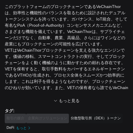
このプラットフォームのブロックチェーンであるVeChainThor
は、効率性と機能性のバランスを取るために設計されたデュアル
トークンシステムを誇っています。ガバナンス、IoT統合、そして
有名なPoA（Proof-of-Authority）コンセンサスメカニズムなど、
さまざまな機能を備えています。VeChainThorは、サプライチェ
ーンだけでなく、自動車、農業、高級品、さらにはワインなどの
産業にもブロックチェーンの可能性を広げています。
VETはVeChainThorブロックチェーンを支える強力なエンジンで
す。価値の移転、スマートコントラクトの実行、そしてブロック
チェーンをよく動く機械のように動かすための頼れる存在です。
VETを保有すると、取引手数料をカバーするエネルギートークン
であるVTHOが生成され、プロセス全体をスムーズかつ効率的に
します。これは利子を得るようなものですが、ブロックチェーン
のひねりが効いています。また、VETの保有者なら誰でもVeChain
のエコシステムがどのように運営されるかについて発言・投票で
きます。企業にとって、VETは、優先処理や割引料金などの魅力
もっと見る
的なインセンティブを提供しています。
タグ
:
Bitget
が
VET
を上場
取引の媒介
企業向けソリューション
分散型取引所（DEX）トークン
VETは、Bitgetイノベーションゾーン、DePinゾーン、パブリック
DeFi
もっと