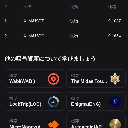
#
ペア
種類
価格
1
XLM/USDT
現物
0.1637
2
XLM/USDC
現物
0.1634
他の暗号資産について学びましょう
概要
概要
Wabi(WABI)
The Midas Touch Gold(TMTG)
概要
概要
LockTrip(LOC)
Enigma(ENG)
概要
概要
MicroMoney(AMM)
Arepacoin(AREPA)