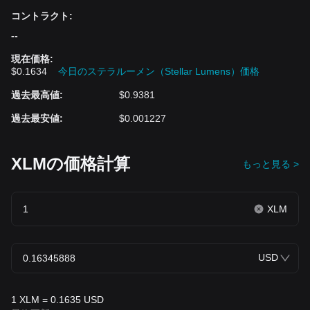
チェーンゾーンに上場済みです。
コントラクト
:
Bitget
で
VET
を取引する方法
--
ステップ
1
：
VET
現物取引
ページへアクセスします。
現在価格
:
ステップ
2
：金額と注文の種類を入力し、購入/売却をクリックし
$0.1634
今日のステラルーメン（Stellar Lumens）価格
ます。
Bitget
の現物取引の方法の詳細は、こちらをお読みください：
過去最高値
:
$0.9381
Bitget
現物取引の完全ガイド
。
Bitget
で今すぐ
VET
を取引しよう！
過去最安値
:
$0.001227
Bitget
で
VET
キャンペーンに参加する方法
XLMの価格計算
Bitgetは参加者が無料でVETトークンを獲得できる2つのキャンペ
もっと見る >
ーンイベント（
Bitget CandyBomb
、
X
（
Twitter
）で
VET
をプレ
ゼント
）を開催しています！
今すぐ
VET
キャンペーン
に参加しよう！
XLM
免責事項：この記事で述べられている意見は、情報提供のみを目
的としています。本記事は、取り上げた商品やサービスを推奨す
るものではなく、また投資、金融、取引のアドバイスをするもの
USD
ではありません。投資に関する意思決定は、事前に専門家に相談
することをお勧めします。
1 XLM = 0.1635 USD