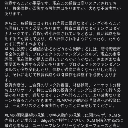
注意することが重要です。現在この通貨は高リスクとされてお
り、将来価格が回復する可能性はありますが、大きな不確実性が
あります。
さらに、各通貨にはそれぞれ売買に最適なタイミングがあること
も理解しておく必要があります。投資に最適なタイミングはダイ
ナミックです。通貨が過小評価されているときは、買い戦略を採
用するのが賢明であり、過大評価されるようになったら、ためら
わずに売却すべきです。
XLMに投資する価値があるかどうかを判断するには、暗号資産市
場全体の動向、プロジェクトのファンダメンタルズ、現在の市場
評価、現在価格が購入に適しているかどうかなど、さまざまな市
場要因を考慮する必要があります。プロジェクトのファンダメン
タルズが突然変化したり、価格が過度に高くなったりした場合
は、それに応じて投資戦略や取引操作を調整する必要がありま
す。
投資判断は、ご自身のリスク許容度、財務状況、マーケット分析
およびリサーチ、特にご自身の投資タイミングに基づいて行う必
要があります。適切なタイミングを計ることで、より確実なリタ
ーンを得ることができます。XLMやその他の暗号資産への投資に
は、一定のリスクと不確実性が伴うことに留意してください。
XLMの開発展望の見通しや将来動向の見通しに関わらず、XLMを
売買したい場合は、Bitgetをご検討ください。XLMを購入するのに
最適な場所は、ユーザーフレンドリーなインターフェースと高い