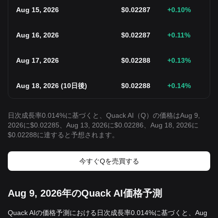
Aug 15, 2026
$
0.02287
+0.10
%
Aug 16, 2026
$
0.02287
+0.11
%
Aug 17, 2026
$
0.02288
+0.13
%
Aug 18, 2026
(
10日後
)
$
0.02288
+0.14
%
日次成長率0.014%に基づくと、Quack AI（Q）の価格はAug 9,
2026に$0.02285、Aug 13, 2026に$0.02286、Aug 18, 2026に
$0.02288に達すると予想されます。
今すぐQを売買する
Aug 9, 2026年のQuack AI価格予測
Quack AIの価格予測における日次成長率0.014%に基づくと、Aug