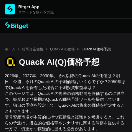
Bitget App
スマートな取引を実現
ホーム
>
暗号資産価格
>
Quack AIの価格
>
Quack AI 価格予想
Quack AI(Q)価格予想
2026年、2027年、2030年、それ以降のQuack AIの価値は？明
日、今週、今月のQuack AIの予測価格はいくらですか？2050年ま
でQuack AIを保有した場合に予測投資収益率は？
このページでは、Quack AIの将来の価格動向を評価するのに役立
つ、短期および長期のQuack AI価格予測ツールを提供していま
す。独自の予測を設定して、Quack AIの将来の価値を推定するこ
ともできます。
暗号資産市場が本質的に持つ変動性と複雑さを考慮すると、これ
らの予測は、潜在的な価格帯やシナリオに関する洞察を提供する
一方で、慎重かつ懐疑的に捉える必要があります。