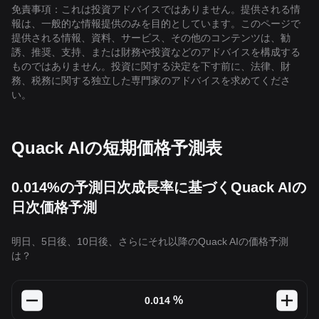
免責事項：これは投資アドバイスではありません。提供される情
報は、一般的な情報提供のみを目的としています。このページで
提供される情報、資料、サービス、その他のコンテンツは、勧
誘、推奨、支持、または財務や投資などのアドバイスを構成する
ものではありません。投資に関する決定を下す前に、法律、財
務、税務に関する独立した専門家のアドバイスを求めてくださ
い。
Quack AIの短期価格予測表
0.014%の予測日次成長率に基づくQuack AIの
日次価格予測
明日、5日後、10日後、さらにそれ以降のQuack AIの価格予測
は？
%