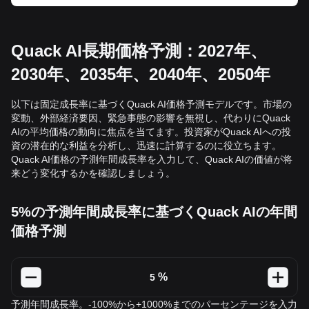
Quack AI長期価格予測：2027年、
2030年、2035年、2040年、2050年
以下は固定成長率に基づくQuack AI価格予測モデルです。市場の
変動、外部経済要因、緊急事態の影響を無視し、代わりにQuack
AIの平均価格の動向に焦点を当てます。投資家がQuack AIへの投
資の潜在的な利益を分析し、迅速に計算するのに役立ちます。
Quack AI価格の予測年間成長率を入力して、Quack AIの価値が将
来どう変化するかを確認しましょう。
5%の予測年間成長率に基づくQuack AIの年間
価格予測
%
予測年間成長率。-100%から+1000%までのパーセンテージを入力