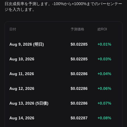
日次成長率を予測します。-100%から+1000%までのパーセンテー
ジを入力します。
日付
予測価格
総ROI
Aug 9, 2026
(
明日
)
$
0.02285
+0.01
%
Aug 10, 2026
$
0.02285
+0.03
%
Aug 11, 2026
$
0.02286
+0.04
%
Aug 12, 2026
$
0.02286
+0.06
%
Aug 13, 2026
(
5日後
)
$
0.02286
+0.07
%
Aug 14, 2026
$
0.02287
+0.08
%