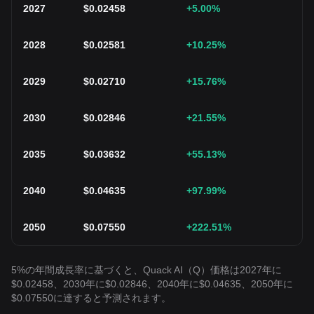
2027
$
0.02458
+5.00
%
2028
$
0.02581
+10.25
%
2029
$
0.02710
+15.76
%
2030
$
0.02846
+21.55
%
2035
$
0.03632
+55.13
%
2040
$
0.04635
+97.99
%
2050
$
0.07550
+222.51
%
5%の年間成長率に基づくと、Quack AI（Q）価格は2027年に
$0.02458、2030年に$0.02846、2040年に$0.04635、2050年に
$0.07550に達すると予測されます。