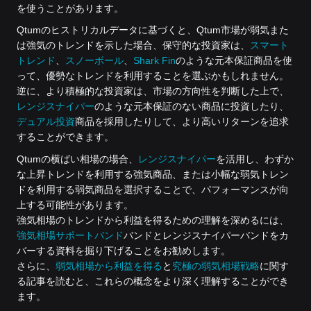
を使うことがあります。
Qtumのヒストリカルデータに基づくと、Qtum市場が弱気また
は強気のトレンドを示した場合、保守的な投資家は、
スマート
トレンド
、
スノーボール
、
Shark Fin
のような元本保証商品を使
って、優勢なトレンドを利用することを選ぶかもしれません。
逆に、より積極的な投資家は、市場の方向性を判断した上で、
レンジスナイパー
のような元本保証のない商品に投資したり、
デュアル投資
商品を採用したりして、より高いリターンを追求
することができます。
Qtumの横ばい相場の場合、
レンジスナイパー
を活用し、わずか
な上昇トレンドを利用する強気商品、または小幅な弱気トレン
ドを利用する弱気商品を選択することで、パフォーマンスが向
上する可能性があります。
強気相場のトレンドから利益を得るための理解を深めるには、
強気相場サポートバンド
バンドとレンジスナイパーバンドをカ
バーする資料を掘り下げることをお勧めします。
さらに、
弱気相場から利益を得る
と
究極の弱気相場戦略
に関す
る記事を読むと、これらの概念をより深く理解することができ
ます。