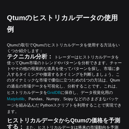
Qtumのヒストリカルデータの使用
例
Qtumの取引でQtumのヒストリカルデータを使用する方法をい
くつか紹介します：
テクニカル分析：
トレーダーはヒストリカルデータを
使ってQtum市場のトレンドやパターンを分析できます。チャー
トやその他の視覚的な道具を使ってパターンを探し、市場に参
入するタイミングや撤退するタイミングを判断しましょう。こ
のダイナミックな市場で優位に立つための1つの方法は、Qtum
の過去の市場データを可視化し、分析することです。
これは、
ヒストリカルデータを
GridDB
に保存し、データ視覚化用の
Matplotlib
、Pandas、Numpy、Scipy などのさまざまなパッケ
ージを組み込んだ Pythonスクリプトを利用することで実現でき
ます。
ヒストリカルデータからQtumの価格を予測
する：
また、ヒストリカルデータは将来の市場動向を予測