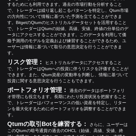
するためにも利用できます。過去の市場行動を分析すること
で、トレーダーは繰り返し起こるパターンを特定し、Qtum市場
の方向性について情報に基づいた予測を立てることができま
す。
BitgetのQtumのヒストリカルデータセットを活用すること
で、トレーダーはQtumの始値、高値、安値、終値の分単位のデ
ータにアクセスすることができます。このデータを利用して価
格予測用のモデルを定義および練習することができるため、ユ
ーザーは情報に基づいて取引の意思決定を行うことができま
す。
リスク管理：
ヒストリカルデータにアクセスすること
で、トレーダーはQtumへの投資に伴うリスクを評価することが
できます。また、Qtum資産の変動率を判断し、情報に基づいて
投資に関する意思決定を行うこともできます。
ポートフォリオ管理：
過去のデータはポートフォリ
オ管理にも役立ちます。長期にわたり投資状況を把握すること
で、トレーダーはパフォーマンスの低い資産を特定し、リター
ンを最大化するためにポートフォリオを調整することができま
す。
Qtumの取引Botを練習する：
さらに、ユーザーは
このQtumの暗号通貨の過去のOHCL（始値、高値、安値、終