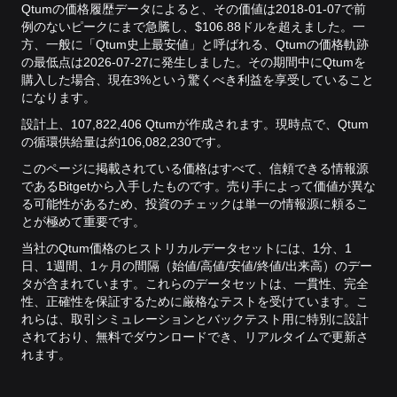
Qtumの価格履歴データによると、その価値は2018-01-07で前
例のないピークにまで急騰し、$106.88ドルを超えました。
一
方、一般に「Qtum史上最安値」と呼ばれる、Qtumの価格軌跡
の最低点は2026-07-27に発生しました。
その期間中にQtumを
購入した場合、現在3%という驚くべき利益を享受していること
になります。
設計上、107,822,406 Qtumが作成されます。現時点で、Qtum
の循環供給量は約106,082,230です。
このページに掲載されている価格はすべて、信頼できる情報源
であるBitgetから入手したものです。売り手によって価値が異な
る可能性があるため、投資のチェックは単一の情報源に頼るこ
とが極めて重要です。
当社のQtum価格のヒストリカルデータセットには、1分、1
日、1週間、1ヶ月の間隔（始値/高値/安値/終値/出来高）のデー
タが含まれています。これらのデータセットは、一貫性、完全
性、正確性を保証するために厳格なテストを受けています。こ
れらは、取引シミュレーションとバックテスト用に特別に設計
されており、無料でダウンロードでき、リアルタイムで更新さ
れます。