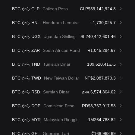
BTC から CLP
Chilean Peso
CLP$59,142,924.3
BTC から HNL
Honduran Lempira
L1,730,025.7
BTC から UGX
Ugandan Shilling
Sh240,442,601.46
BTC から ZAR
South African Rand
R1,045,294.67
BTC から TND
Tunisian Dinar
د.ت189,620.41
BTC から TWD
New Taiwan Dollar
NT$2,087,870.3
BTC から RSD
Serbian Dinar
дин.6,574,804.62
BTC から DOP
Dominican Peso
RD$3,767,917.53
BTC から MYR
Malaysian Ringgit
RM264,788.82
BTC から GEL
Georgian Lari
₾168,968.69