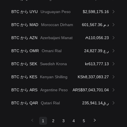
BTC から UYU
Uruguayan Peso
$2,598,175.16
BTC から MAD
Moroccan Dirham
د.م.601,567.36
BTC から AZN
Azerbaijani Manat
₼110,056.23
BTC から OMR
Omani Rial
ر.ع.24,827.39
BTC から SEK
Swedish Krona
kr613,777.13
BTC から KES
Kenyan Shilling
KSh8,337,083.27
BTC から ARS
Argentine Peso
ARS$97,043,701.04
BTC から QAR
Qatari Rial
ر.ق235,941.14
1
2
3
4
5