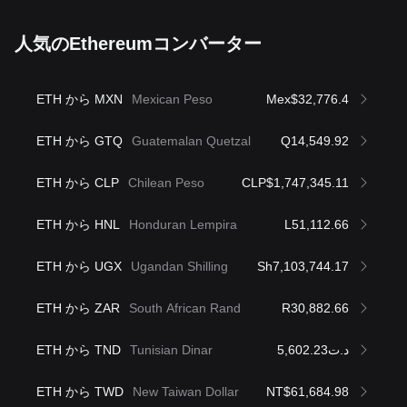
人気のEthereumコンバーター
ETH から MXN
Mexican Peso
Mex$32,776.4
ETH から GTQ
Guatemalan Quetzal
Q14,549.92
ETH から CLP
Chilean Peso
CLP$1,747,345.11
ETH から HNL
Honduran Lempira
L51,112.66
ETH から UGX
Ugandan Shilling
Sh7,103,744.17
ETH から ZAR
South African Rand
R30,882.66
ETH から TND
Tunisian Dinar
د.ت5,602.23
ETH から TWD
New Taiwan Dollar
NT$61,684.98