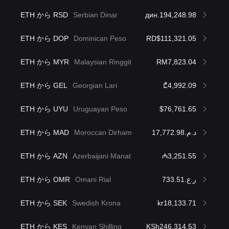
ETH から RSD
Serbian Dinar
дин.194,248.98
ETH から DOP
Dominican Peso
RD$111,321.05
ETH から MYR
Malaysian Ringgit
RM7,823.04
ETH から GEL
Georgian Lari
₾4,992.09
ETH から UYU
Uruguayan Peso
$76,761.65
ETH から MAD
Moroccan Dirham
د.م.17,772.98
ETH から AZN
Azerbaijani Manat
₼3,251.55
ETH から OMR
Omani Rial
ر.ع.733.51
ETH から SEK
Swedish Krona
kr18,133.71
ETH から KES
Kenyan Shilling
KSh246,314.53