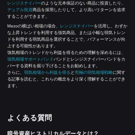
レンジスナイパー
のような元本保証のない商品に投資したり、
デュアル投資
商品を採用したりして、より高いリターンを追求
することができます。
Mezoの横ばい相場の場合、
レンジスナイパー
を活用し、わずか
な上昇トレンドを利用する強気商品、または小幅な弱気トレン
ドを利用する弱気商品を選択することで、パフォーマンスが向
上する可能性があります。
強気相場のトレンドから利益を得るための理解を深めるには、
強気相場サポートバンド
バンドとレンジスナイパーバンドをカ
バーする資料を掘り下げることをお勧めします。
さらに、
弱気相場から利益を得る
と
究極の弱気相場戦略
に関す
る記事を読むと、これらの概念をより深く理解することができ
ます。
よくある質問
暗号資産ヒストリカルデータとは？