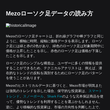
Mezoローソク足データの読み方
Mezoのローソク足チャートは、折れ線グラフや棒グラフと同じ
ように、横軸に時間、縦軸に価格データを表示します。ローソ
ク足には緑と赤の2色があり、緑色のローソク足は対象期間中に
価格が上昇したことを示し、赤色のローソク足は価格が下落し
たことを示します。
ローソク足のシンプルな構造は、ユーザーに多くの情報を提供
することができるため、テクニカルアナリストは、例えば、潜
在的なトレンドの反転を識別するためにローソク足のパターン
を使うことがあります。
Mezoのヒストリカルデータに基づくと、Mezo市場が弱気また
は強気のトレンドを示した場合、保守的な投資家は、
スマート
トレンド
、
スノーボール
、
Shark Fin
のような元本保証商品を使
って、優勢なトレンドを利用することを選ぶかもしれません。
逆に、より積極的な投資家は、市場の方向性を判断した上で、