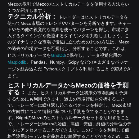
Mezoの取引でMezoのヒストリカルデータを使用する方法をい
くつか紹介します：
テクニカル分析：
トレーダーはヒストリカルデータを
使ってMezo市場のトレンドやパターンを分析できます。チャー
トやその他の視覚的な道具を使ってパターンを探し、市場に参
入するタイミングや撤退するタイミングを判断しましょう。こ
のダイナミックな市場で優位に立つための1つの方法は、Mezo
の過去の市場データを可視化し、分析することです。
これは、
ヒストリカルデータを
GridDB
に保存し、データ視覚化用の
Matplotlib
、Pandas、Numpy、Scipy などのさまざまなパッケ
ージを組み込んだ Pythonスクリプトを利用することで実現でき
ます。
ヒストリカルデータからMezoの価格を予測
する：
また、ヒストリカルデータは将来の市場動向を予測
するためにも利用できます。過去の市場行動を分析すること
で、トレーダーは繰り返し起こるパターンを特定し、Mezo市場
の方向性について情報に基づいた予測を立てることができま
す。
BitgetのMezoのヒストリカルデータセットを活用すること
で、トレーダーはMezoの始値、高値、安値、終値の分単位のデ
ータにアクセスすることができます。このデータを利用して価
格予測用のモデルを定義および練習することができるため、ユ