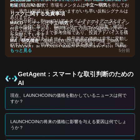
RSI：
も提供しています！
ょう！
現在
42.02
で、市場モメンタムは
中立〜弱気
を示してお
り、過売り領域に近づいていますがいち早い反転シグナルは
リスクに関する免責事項
ありません。
上記の分析は、Bitgetのリアルタイムチャートデータとテク
MACD：
シグナルは
中立/弱気
で、ヒストグラムがゼロライン
ニカル指標に基づき、Bitgetリサーチチームが収集・確認し
付近で推移しており、買い手の強い方向性の確信がないこと
たものです。あくまで参考情報であり、投資アドバイスを構
を示唆しています。
成するものではありません。暗号資産の価格は非常に変動し
MA：
弱気構造
；価格は現在50日単純移動平均線（SMA：
やすいです。ご自身のリスク許容度を考慮した上で、投資判
$0.000068）および200日SMAの下で取引されており、中長
断を行ってください。
もっと見る
5分前
期の下落トレンドが続いていることを示しています。
市場ドライバー
Believe上のLaunch Coinの現在の価格と市場センチメント
は、主に以下の要因に影響されています：
GetAgent：スマートな取引判断のための
•
トークン移行とリブランディング：
プロジェクトは最近、
AI
LAUNCHCOINから新しい
$BELIEVE
トークンへの移行を行い
ました。この移行により流動性の大きな変化が生じ、レガシ
現在、LAUNCHCOINの価格を動かしているニュースは何で
ートークンの保有者に不確実性が生まれています。
すか？
•
法的・ガバナンス懸念：
集団訴訟の報告や、創設者の移行
資金処理をめぐる疑惑により、投資家の信頼が大きく損なわ
れ、パニック売りが引き起こされました。
•
Solanaエコシステムのダイナミクス：
Solanaベースのラン
LAUNCHCOINの将来の価格に影響を与える要因は何でしょ
チャープラットフォームトークンとして、そのパフォーマン
うか？
スはSolanaミームコインおよびDeFiエコシステム全体の活動
とセンチメントにも依存します。