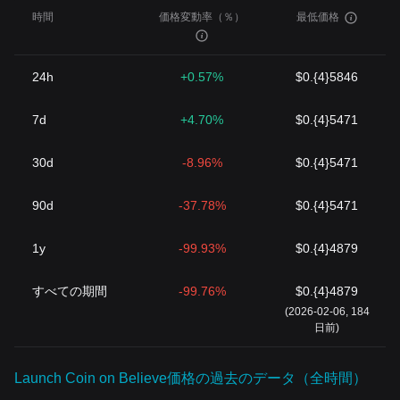
時間
価格変動率（％）
最低価格
24h
+0.57%
$0.{4}5846
7d
+4.70%
$0.{4}5471
30d
-8.96%
$0.{4}5471
90d
-37.78%
$0.{4}5471
1y
-99.93%
$0.{4}4879
すべての期間
-99.76%
$0.{4}4879
(2026-02-06, 184
日前)
Launch Coin on Believe価格の過去のデータ（全時間）