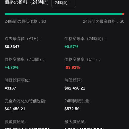
価格の推移（24時間）
24時間
ベルは
$0.000045
です。
市場コンセンサス
アナリストの一般的なコンセンサスは、LAUNCHCOINが一
時的な投機的な反発を見る可能性はあるものの、新しい
24時間の最低価格：$0
24時間の最高価格：$0
BELIEVEトークンへの移行により
中期的なトレンドは依然と
して弱気
であるという点です。投資家は、流動性の完全な流
出が発生しているかどうかを判断するために、
$0.000059
の
過去最高値（ATH）:
価格変動率（24時間）:
サポートを優先的に監視すべきです。
$0.3647
+0.57%
価格変動率（7日間）:
価格変動率（1年）:
+4.70%
-99.93%
時価総額順位:
時価総額:
#3167
$62,456.21
完全希薄化の時価総額:
24時間取引量:
$62,456.21
$572.59
循環供給量:
‌最大供給量: