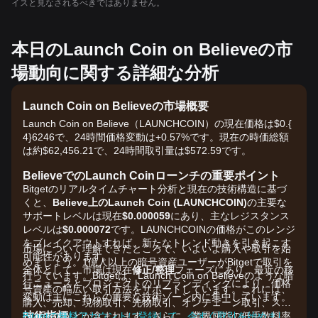
イスと見なされるべきではありません。
本日のLaunch Coin on Believeの市
場動向に関する詳細な分析
Launch Coin on Believeの市場概要
Launch Coin on Believe（LAUNCHCOIN）の現在価格は$0.{​
4}6246で、24時間価格変動は+0.57%です。現在の時価総額
は約$62,456.21で、24時間取引量は$572.59です。
BelieveでのLaunch Coinローンチの重要ポイント
Bitgetのリアルタイムチャート分析と現在の技術構造に基づ
くと、
Believe上のLaunch Coin (LAUNCHCOIN)
の主要な
サポートレベルは現在
$0.000059
にあり、主なレジスタンス
レベルは
$0.000072
です。LAUNCHCOINの価格がこのレンジ
をブレイクアウトすれば、新たなトレンド動きを引き起こす
市場について理解できたところで、いよいよ購入や取引を始
可能性があります。
めましょう。1億人以上の暗号資産ユーザーがBitgetで取引を
全体として、市場は現在
修正/整理
フェーズにあり、最近の移
行っています。Bitgetは、Launch Coin on Believeのような暗
行ニュースとプロジェクトのリブランディングにより、価格
号資産の幅広い取引方法をサポートしています。これには、
変動は主にこれらの重要な技術ゾーン内に集中しています。
購入、売却、現物取引、先物取引、オンチェーン取引、ステ
技術指標
ーキングなどが含まれます。さらに、業界屈指の低手数料率
Bitgetの無料アカウントに登録して、今すぐ取引を始めまし