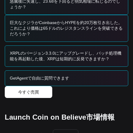
急騰後に失速し、23.68を下回ると弱気相場に転じるのでし
SMA（$0.000068）の上昇を確認するまで待ちます。
ょうか？
トレンド投資家
• 価格が
$0.000072
のレジスタンスをブレイクする場合、短
期的なリバウンドラリーは
$0.000083
を目指す可能性があり
巨大なクジラがCoinbaseからHYPEを約20万枚引き出した。
ます。
これにより価格は65ドルのレジスタンスラインを突破できる
• デリスティングおよび移行リスクに伴う極端なボラティリ
だろうか？
ティを考慮し、厳格なストップロスを使用してください。
長期投資家
• プロジェクトのファンダメンタルズが新しいエコシステム
XRPLのバージョン3.3.0にアップグレードし、バッチ処理機
トークンへとシフトしているため、注意が必要です。新しい
能を再起動した後、XRPは短期的に反発できますか？
BELIEVEトークンとの明確なアービトラージまたはユーティ
リティリンクが維持されない限り、レガシーな
LAUNCHCOINの長期的な上昇余地は限定的です。
GetAgentで自由に質問できます
トレンドサマリー
市場インサイト
今すぐ売買
短期間で、LAUNCHCOINは過去7日間にわたり
下降トレンド
の価格構造を示しており、市場センチメントは
悲観的
です。
取引量の欠如は、ほとんどのアクティブな参加者がすでに新
しい資産へ移動したことを示唆しています。
市場見通し
Launch Coin on Believe市場情報
価格が
$0.000072
をブレイクすることに成功した場合、次の
ターゲットは
$0.000094
になる可能性があります。
価格が
$0.000059
を下回ってブレイクした場合、次の目標レ