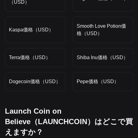
（USD）
Smooth Love Potion価
Kaspa価格（USD）
格（USD）
Terra価格（USD）
Shiba Inu価格（USD）
Dogecoin価格（USD）
Pepe価格（USD）
Launch Coin on
Believe（LAUNCHCOIN）はどこで買
えますか？