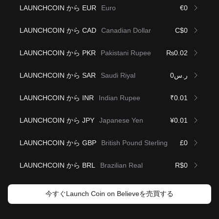
LAUNCHCOIN から EUR
Euro
€0
LAUNCHCOIN から CAD
Canadian Dollar
C$0
LAUNCHCOIN から PKR
Pakistani Rupee
₨0.02
LAUNCHCOIN から SAR
Saudi Riyal
ر.س0
LAUNCHCOIN から INR
Indian Rupee
₹0.01
LAUNCHCOIN から JPY
Japanese Yen
¥0.01
LAUNCHCOIN から GBP
British Pound Sterling
£0
LAUNCHCOIN から BRL
Brazilian Real
R$0
今すぐLaunch Coin on Believeを売買する