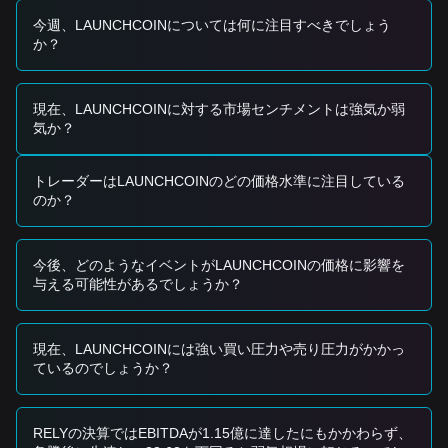
トレードシグナル
今週、LAUNCHCOINについては何に注目すべきでしょう
現在の技術構造と市場モメンタムに基づき、以下のトレード
か？
戦略を参考として提供します：
潜在的な買いゾーン
• LAUNCHCOINの価格が
$0.000050 - $0.000055
のレンジに
現在、LAUNCHCOINに対する市場センチメントは強気か弱
近づき、安定化または「ダブルボトム」パターンの兆候を示
気か？
した場合、高リスクの短期投機機会となる可能性がありま
す。
• 短期的なセンチメントの変化を確認するには、
$0.000072
トレーダーはLAUNCHCOINのどの価格水準に注目している
以上のブレイクアウトと significant な出来高が必要です。
のか？
リスクシナリオ
• 価格が
$0.000059
のサポートホールドに失敗した場合、特
に流動性が新しいコントラクトに移行する中で、心理的な底
今後、どのようなイベントがLAUNCHCOINの価格に影響を
値である
$0.000045
をテストするためにさらに下落する可能
与える可能性があるでしょうか？
性があります。
買い戦略
現在の市場構造に基づき、アナリストは以下の戦略を提案し
現在、LAUNCHCOINには強い買い圧力や売り圧力がかかっ
ています：
ているのでしょうか？
保守的な投資家
• レガシーなLAUNCHCOINトークンを避け、移行のボラティ
リティが落ち着いてから新しい
BELIEVE
コントラクトに焦点
を当てます。
RELYの決算ではEBITDAが1.15億に達したにもかかわらず、
• または、エントリーを検討する前に、50日