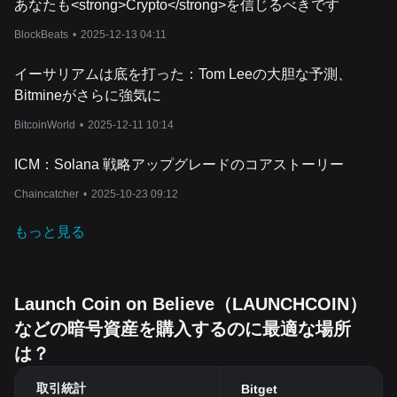
あなたも<strong>Crypto</strong>を信じるべきです
BlockBeats
•
2025-12-13 04:11
イーサリアムは底を打った：Tom Leeの大胆な予測、
Bitmineがさらに強気に
BitcoinWorld
•
2025-12-11 10:14
ICM：Solana 戦略アップグレードのコアストーリー
Chaincatcher
•
2025-10-23 09:12
もっと見る
Launch Coin on Believe（LAUNCHCOIN）
などの暗号資産を購入するのに最適な場所
は？
取引統計
Bitget