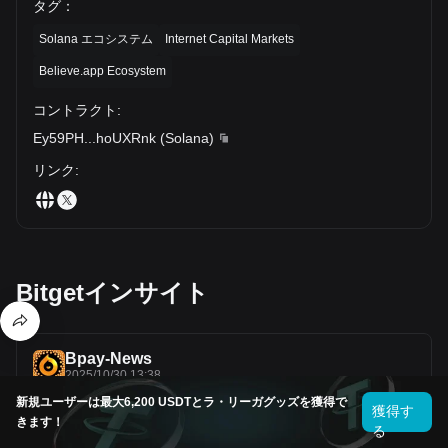
タグ
：
Solana エコシステム
Internet Capital Markets
Believe.app Ecosystem
コントラクト
:
Ey59PH
...
hoUXRnk
(
Solana
)
リンク
:
Bitgetインサイト
Bpay-News
2025/10/30 13:38
新規ユーザーは最大6,200 USDTとラ・リーガグッズを獲得で
LAUNCHCOIN has successfully completed the upgrade to
獲得す
the BELIEVE token
きます！
る