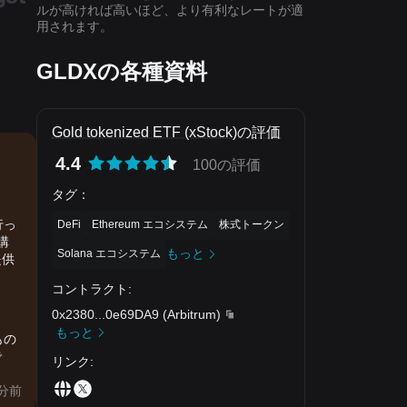
ルが高ければ高いほど、より有利なレートが適
用されます。
GLDXの各種資料
Gold tokenized ETF (xStock)の評価
4.4
100の評価
タグ
：
行っ
DeFi
Ethereum エコシステム
株式トークン
購
もっと
Solana エコシステム
提供
コントラクト
:
0x2380
...
0e69DA9
(
Arbitrum
)
もっと
もの
で
リンク
:
分前