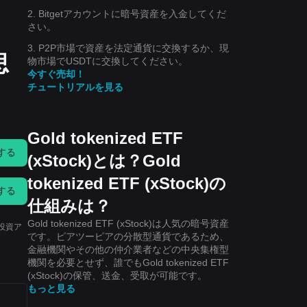
2. Bitgetアカウントに暗号資産を入金してくだ
さい。
3. P2P市場で資産を法定通貨に交換するか、現
思
物市場でUSDTに交換してください。
今すぐ売却！
チュートリアルを見る
Gold tokenized ETF
する
(xStock)とは？Gold
tokenized ETF (xStock)の
する
仕組みは？
Gold tokenized ETF (xStock)は人気の暗号資産
、投資ア
です。ピアツーピアの分散型通貨であるため、
金融機関やその他の仲介業者などの中央集権型
機関を必要とせず、誰でもGold tokenized ETF
(xStock)の保管、送金、受取が可能です。
もっと見る
ま