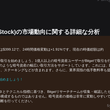
TF (xStock)の市場動向に関する詳細な分析
）の現在価格は$399.12で、24時間価格変動は+1.91%です。現在の時価総額は約
引を始めましょう。1億人以上の暗号資産ユーザーがBitgetで取引を
F (xStock)のような暗号資産の幅広い取引方法をサポートしています。これには、
引、ステーキングなどが含まれます。さらに、業界屈指の低手数料率も
を始めましょう！
ータとテクニカル指標に基づき、Bitgetリサーチチームが収集・確認した
を構成するものではありません。暗号資産の価格は非常に変動しやすい
判断を行ってください。
5