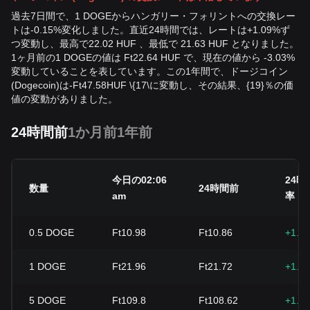
過去7日間で、1 DOGEからハンガリー・フォリントへの交換レー
トは-0.15%変化しました。直近24時間では、レートは+1.09%ず
つ変動し、最高で22.02 HUF 、最低で 21.63 HUF となりました。
1ヶ月前の1 DOGEの値は Ft22.64 HUF で、現在の値から -3.03%
変動していることを表しています。この1年間で、ドージコイン
(Dogecoin)は
-
Ft
47.58
HUF
\{17\に変動し、その結果、{19}％の価
値の変動がありました。
24時間前
1か月前
1年前
今日の02:06
24時
数量
24時間前
am
率
0.5
DOGE
Ft10.98
Ft10.86
+1.0
1
DOGE
Ft21.96
Ft21.72
+1.0
5
DOGE
Ft109.8
Ft108.62
+1.0