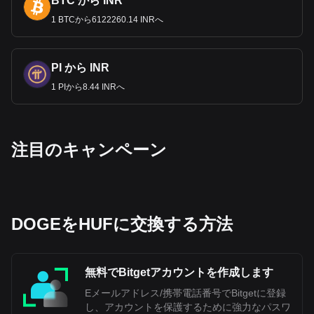
BTC から INR
レ、公的債務により、ハンガリーはマーストリヒト基
準を満
たすことができず、これらの計画は頓挫した。
1 BTCから6122260.14 INRへ
IMF
、
EU
、世
界銀行からの援助にもかかわらず、
2008
年の世界金融危機は
事態をさらに複雑にした。
2010
年に選出されたフィデス政権
は、フォリントを維持し、ユーロ導入の議論を先送りするな
PI から INR
ど、ソフトなユーロ懐疑姿勢を示してきた。ヴィクトール・
1 PIから8.44 INRへ
オルバン首相は、ハンガリーの公的債務が
2011
年の水準から
大幅に削減される
50
％のしきい値に達するまでは、ユーロ導
入を検討しないと表明した。
さらに、ハンガリーを含むいくつかの
EU
諸国がユーロを導
‌注目のキャンペーン
入しないことを選択する広範な
理由は、財政の独立性を維持
することにある。この独立性によって、金融政策の設定、国
債の取り扱い、インフレ率の調整、特定の状況下での通貨切
り下げ能力など、重要な問題をコントロールすることができ
る。欧州中央銀行がユーロ圏各国の経済・金融政策を決定す
DOGEをHUFに交換する方法
るため、各国は自国の状況に合わせた政策を立案する独立性
を欠いている。ハンガリーがユーロを採用せずフォリントを
維持する決定を下したのは、こうした経済的独立性の欠如
と、国の金融政策に対する統制を維持したいという願望が背
無料でBitgetアカウントを作成します
景にある。
Eメールアドレス/携帯電話番号でBitgetに登録
し、アカウントを保護するために強力なパスワ