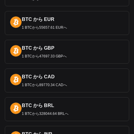
義の崩壊とハンガリーの市場経済への移行以来、大きな変貌
を遂げてきた。
1990
年
代初頭、このシフトはかなりのインフ
レをもたらし、
1991
年にはピークで
35
％に達した。しか
し、その後の数年間は安定化に努め、
2001
年から
2022
年に
BTC から EUR
かけてインフレ率は
1
桁台に低下した。この比較的安定した
1 BTCから55657.61 EURへ
時期は
2023
年
2
月に中断され、インフレ率は
25.80%
まで上昇
した。こうした課題にもかかわらず、フォリントはハンガリ
ーの貿易・経済関係にとって極めて重要な完全兌換通貨とし
BTC から GBP
ての地位を維持してきた。
1 BTCから47697.33 GBPへ
ハンガリーフォリントの為替レートは、国内の経済政策と世
界の金融動向の両方を反映して変動してきた。ハンガリーは
欧
州連合（
EU
）に加盟しているが、ユーロを導入していな
いため、フォリントのユーロや米ドルなどの主要通貨に対す
BTC から CAD
る価値は重要な経済指標となっている。
1 BTCから89770.34 CADへ
なぜハンガリーはユーロを使わない
のか？
BTC から BRL
ハンガリーは当初ユーロを導入する予定だったにもかかわら
ず、いくつかの理由でユーロを導入していない。当初、ハン
1 BTCから328044.64 BRLへ
ガリーは
2007
年か
2008
年頃にハンガリーフォリントをユー
ロに置き換えることを目指していたが、後に
2010
年
1
月
1
日
を目標とするようになった。しかし、高い財政赤字、インフ