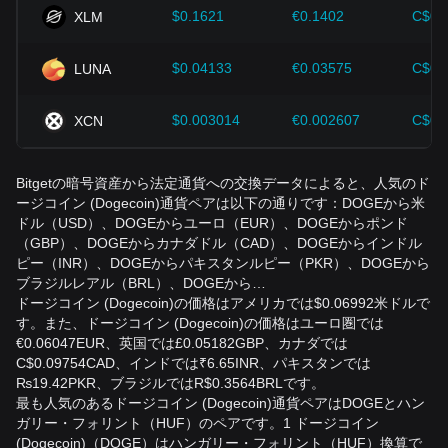
$0.1621
€0.1402
C$0.
XLM
$0.04133
€0.03575
C$0.
LUNA
$0.003014
€0.002607
C$0.
XCN
Bitgetの暗号資産から法定通貨への交換データによると、人気のド
ージコイン (Dogecoin)通貨ペアは以下の通りです：DOGEから米
ドル（USD）、DOGEからユーロ（EUR）、DOGEからポンド
（GBP）、DOGEからカナダドル（CAD）、DOGEからインドル
ピー（INR）、DOGEからパキスタンルピー（PKR）、DOGEから
ブラジルレアル（BRL）、DOGEから…
ドージコイン (Dogecoin)の価格はアメリカでは$0.06992米ドルで
す。また、ドージコイン (Dogecoin)の価格はユーロ圏では
€0.06047EUR、英国では£0.05182GBP、カナダでは
C$0.09754CAD、インドでは₹6.65INR、パキスタンでは
₨19.42PKR、ブラジルではR$0.3564BRLです。
最も人気のあるドージコイン (Dogecoin)通貨ペアはDOGEとハン
ガリー・フォリント（HUF）のペアです。1 ドージコイン
(Dogecoin)（DOGE）はハンガリー・フォリント（HUF）換算で