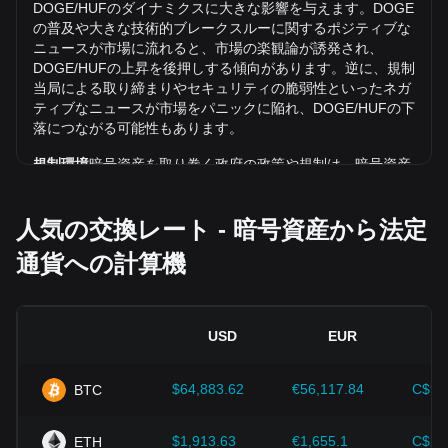
(Dogecoin)（DOGE）の交換レートは、ハンガリー・フォリ
DOGE/HUFのダイナミクスに大きな影響を与えます。DOGE
ント（HUF）に対して3.03%下落しました。
の普及や大きな技術的ブレークスルーに関するポジティブな
ニュースが市場に流れると、市場の楽観論が誘発され、
DOGE/HUFの上昇を後押しする傾向があります。逆に、規制
当局による取り締まりやセキュリティの脆弱性といったネガ
ティブなニュースが市場をパニックに陥れ、DOGE/HUFの下
落につながる可能性もあります。
規制環境
暗号資産を取り巻く政府の政策や規制は、暗号資産
の普及に直接的な影響を及ぼし、その結果、米ドルのような
従来の通貨との相対的な価値が決まります。明確で支持的な
人気の交換レート - 暗号資産から法定
規制は、暗号資産に対する投資家の信頼を高め、その価値を
上昇させる可能性があります。逆に、曖昧な規制政策や厳し
通貨への計算機
すぎる規制政策は、暗号資産の発展を妨げ、その価値を下落
させる可能性があります。
経済指標：
インフレ率、金利、主要な経済成長指標など、‌法
USD
EUR
定通貨が発行されている国のマクロ経済要因は、‌法定通貨の
価値を決定する上で重要な役割を果たし、DOGE/HUFの交換
レートに間接的に影響を与えます。例えば、高いインフレ率
$64,883.62
€56,117.84
C$90
BTC
は法定通貨に対する市場の信頼を低下させ、その結果、ヘッ
ジとしてビットコインなどの暗号資産に対する投資家の需要
が高まり、価格が上昇する可能性があります。
$1,913.63
€1,655.1
C$2,
ETH