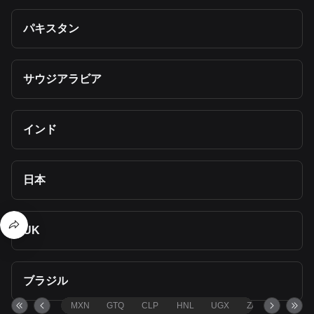
パキスタン
サウジアラビア
インド
日本
UK
ブラジル
MXN
GTQ
CLP
HNL
UGX
ZAR
TND