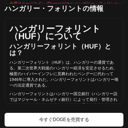
今週はドージコイン (Dogecoin)からハンガリー・フォリント
ハンガリー・フォリントの情報
が下落しています
ドージコイン (Dogecoin)の現在の市場価格は、DOGEあたり
Ft21.96で、循環供給量は155,400,900,000 DOGE、合計時
ハンガリーフォリント
価総額はFt3,412,471,917,078.72 HUFです。ドージコイン
（
HUF
）について
(Dogecoin)の取引量は過去24時間で +11.33%
(Ft14,571,771,870.51 HUF)変化しており、DOGEの前日の
ハンガリーフォリント（
HUF
）と
取引量はFt128,624,772,665.57でした。
は？
ハンガリーフォリント（
HUF
）は、ハンガリーの通貨であ
Bitgetのドージコイン (Dogecoin)についての
る。第二次世界大戦後のハンガリー経済を安定させるため、
詳細情報
極度のハイパーインフレに見舞われたペングーに代わって
1946
年に導入された。ハンガリーフォリントはハンガリー唯
Dogecoinの価格
一の法定通貨である。
Dogecoinの価格予測
Dogecoin（DOGE）とは
ハンガリーフォリントはハンガリー国立銀行（ハンガリー語
ドージコイン (Dogecoin)の利益計算機
ではマジャール・ネムゼティ銀行）によって発行・管理され
ている。ハンガリーの中央銀行は、自国通貨の安定性の維
持、流通の管理、国の経済目標に沿った金融政策の実施に責
任を負っている。ハンガリー国立銀行は、様々な額面のフォ
今すぐDOGEを売買する
リン
ト紙幣や硬貨の発行など、ハンガリーの金融システムに