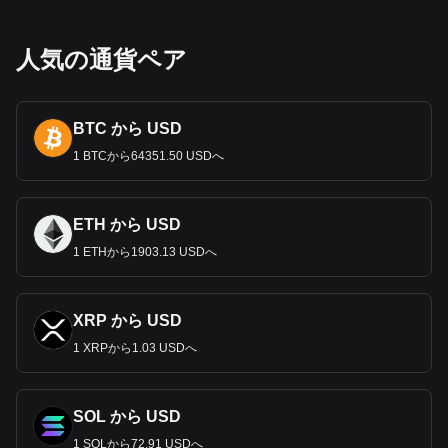
おいて重要な役割を果たしている。
SEK
の歴史とは？
人気の通貨ペア
フォリントの名前はフィレンツェに由来し、フィオリーノ・
ドーロと呼ばれる金貨が
1252
年から鋳造されていた。ハンガ
リーは
1325
年、シャルル・ロベールの時代に同様の金ベース
の通貨フロレンティヌスを採用した。フォリントは
1868
年か
BTC から USD
ら
1892
年までオーストリア・ハンガリー帝国の通貨でもあっ
1 BTCから64351.50 USDへ
た。
1946
年
8
月
1
日、第二次世界大戦後に深刻なハイパーイ
ンフレに見舞われたペングーに代わって、近代的なフォリン
トが再導入
された。
ETH から USD
SEK
の紙幣と硬貨
1 ETHから1903.13 USDへ
ハンガリーの紙幣は、
500
、
1000
、
2000
、
5000
、
10000
、
20000
フォリントの額面で発行されており、それぞれにハン
ガリーの著名な歴史上の人物や名所が描かれている。コイン
XRP から USD
の額面は
5
、
10
、
20
、
50
、
100
、
200
フォリント。フォリン
トは当初
100
フィレに小分けされていたが、インフレのため
1 XRPから1.03 USDへ
段階的に廃止された。
経済の安定と為替レート
SOL から USD
ハンガリーフォリント（
HUF
）の経済的安定は、特に共産主
1 SOLから72.91 USDへ