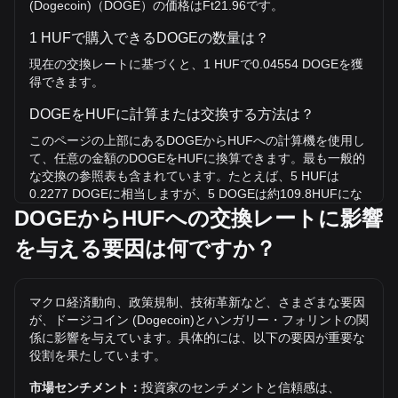
(Dogecoin)（DOGE）の価格はFt21.96です。
1 HUFで購入できるDOGEの数量は？
現在の交換レートに基づくと、1 HUFで0.04554 DOGEを獲
得できます。
DOGEをHUFに計算または交換する方法は？
このページの上部にあるDOGEからHUFへの計算機を使用し
て、任意の金額のDOGEをHUFに換算できます。最も一般的
な交換の参照表も含まれています。たとえば、5 HUFは
0.2277 DOGEに相当しますが、5 DOGEは約109.8HUFにな
ります。
DOGEからHUFへの交換レートに影響
を与える要因は何ですか？
DOGE/HUFの史上最高値は？
HUFでの1 DOGEの史上最高値はFt231.64です。1
DOGE/HUFの価値が現在の史上最高値を超えるかどうかはま
マクロ経済動向、政策規制、技術革新など、さまざまな要因
だわかりません。
が、ドージコイン (Dogecoin)とハンガリー・フォリントの関
HUFでのドージコイン (Dogecoin)の価格動向は？
係に影響を与えています。具体的には、以下の要因が重要な
役割を果たしています。
過去7日間で、ドージコイン (Dogecoin)（DOGE）の交換レ
ートは0.15%下落しました。 先月、ドージコイン
市場センチメント：
投資家のセンチメントと信頼感は、