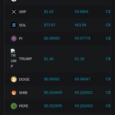
技術の進歩：
ブロックチェーン技術の継続的な開発と革新、
$1.03
€0.8904
C$1.
XRP
そして拡張ソリューションやセキュリティの強化など、暗号
資産エコシステムにおけるさまざまな改善が、ビットコイン
のような暗号資産の価値向上を強力に支えてきました。
$73.87
€63.89
C$10
SOL
投資家は間違った判断をしないためにも、こうした力学を理
解しなければなりません。これらの要因を考慮した上で、投
$0.08993
€0.07778
C$0.
PI
資家は今後のDogecoinの価格変動を注意深く観察し、進化す
る市場に応じて投資戦略を調整する必要があります。
TRUMP
$1.48
€1.28
C$2.
$0.06992
€0.06047
C$0.
DOGE
$0.{5}4649
€0.{5}4021
C$0.
SHIB
$0.{5}2835
€0.{5}2452
C$0.
PEPE