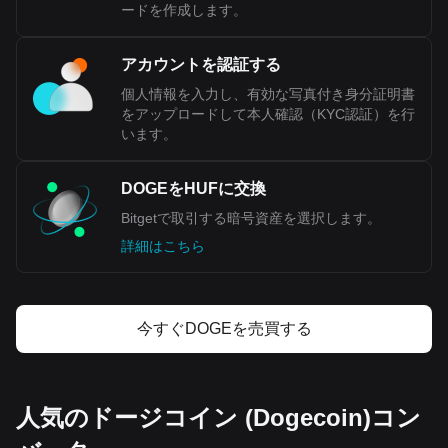
Bitgetの暗号資産から法定通貨への交換データによる
ードを作成します。
と、最も人気のあるドージコイン (Dogecoin)の通貨
ペアはDOGEからHUFで、ドージコイン (Dogecoin)
の通貨コードはDOGEです。今すぐ暗号資産計算機
アカウントを認証する
を使って、保有している暗号資産がHUFにいくら換
個人情報を入力し、有効な写真付き身分証明書
金できるか確認してみましょう。
をアップロードして本人確認（KYC認証）を行
います。
DOGEをHUFに交換
Bitgetで取引する暗号資産を選択します。
詳細はこちら
今すぐDOGEを売買する
人気のドージコイン (Dogecoin)コン