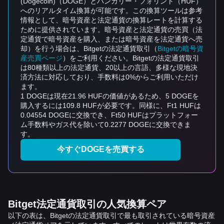
(Dogecoin)（DOGE）とハンガリー・フォリント（HUF）
へのリアルタイム換算が可能です。この換算ツールは参考
情報として、暗号資産と法定通貨の換算レートを計算する
ために提供されています。暗号資産と法定通貨の売買（法
定通貨で暗号資産を購入、または暗号資産を法定通貨へ売
却）を行う場合は、Bitgetの法定通貨取引（
Bitgetの暗号資
産売買ページ
）をご利用ください。Bitgetの法定通貨取引
は80種類以上の法定通貨、20以上の言語、多様な現地決
済方法に対応しており、手数料は0%からご利用いただけ
ます。
1 DOGEは現在21.96 HUFの価値があるため、5 DOGEを
購入するには109.8 HUFが必要です。同様に、Ft1 HUFは
0.04554 DOGEに交換でき、Ft50 HUFはプラットフォー
ム手数料やガス代を除いて0.2277 DOGEに交換できま
す。
今すぐDOGEを売買する
Bitget法定通貨取引の人気換算ペア
以下の表は、Bitgetの法定通貨取引で最も取引されている暗号資産