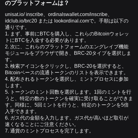
のプラットフォームは？
unisat.io/
inscribe
、
ordinalswallet.com/inscribe
、
idclub.io/brc20
または
lookordinal.com
で
。手順は以下の
通りです。
1.
まず、事前に
BTC
を購入し、これらの
Bitcoin
ウォレッ
トに
BTC
を入金する必要があります。
2.
次に、これらのプラットフォームのエングレイブ機能
モジュールをブラウザで開き、
BRC-20
タイプを選択しま
す。
3.
検索アイコンをクリックし、
BRC-20
を選択すると、
Bitcoin
ベースの流通トークンのリストを表示できます。
4.
配布されるトークンを選択し、ミントプロセスに参加
します。
5.
トークンのミント回数を選択します。
1
回のミントを行
うと、特定の数のトークンを確実に受け取ることができま
す。同様に、
5
回ミントを行うと、特定のトークンを
5
倍
入手できます。
6.
ガス代の金額を入力します。ガス代が高いほど取引が
速くなることにご注意ください。
7.
通貨のミントプロセスを完了します。