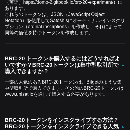
（英語）
https://domo-2.gitbook.io/brc-20-experiment/
）に
あります。
これらのトークンは、
JSON
（
JavaScript Object
Notation
）を使用して
Satoshis
にオーディナル·インスクリ
プション（
ordinal inscriptions
）を作成し、それによって
同等の価値を持つトークンを作成します。
BRC-20 トークンを購入するにはどうすればよ
いですか？BRC-20トークンは集中型取引所で
購入できますか？
一部の人気のある
BRC-20
トークンは、
Bitget
のような集
中型取引所で購入できます。その他の
BRC-20
トークンは
www.unisat.io
を通して購入する必要があります
。
BRC-20トークンをインスクライブする方法？
BRC-20トークンをインスクライブできる人気