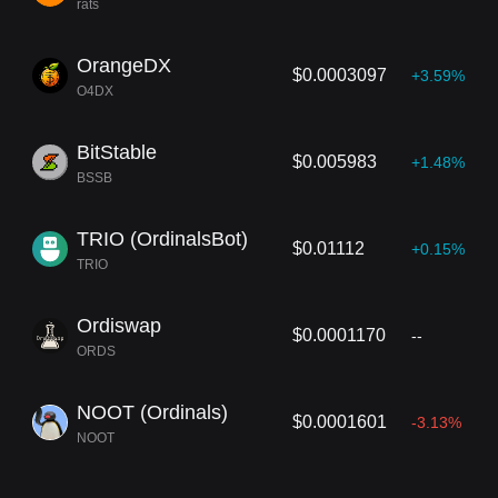
rats
OrangeDX
$0.0003097
+3.59%
O4DX
BitStable
$0.005983
+1.48%
BSSB
TRIO (OrdinalsBot)
$0.01112
+0.15%
TRIO
Ordiswap
$0.0001170
--
ORDS
NOOT (Ordinals)
$0.0001601
-3.13%
NOOT