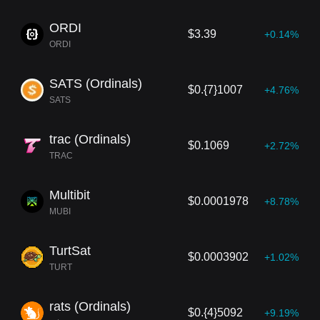
ORDI
$3.39
+0.14%
ORDI
SATS (Ordinals)
$0.{7}1007
+4.76%
SATS
trac (Ordinals)
$0.1069
+2.72%
TRAC
Multibit
$0.0001978
+8.78%
MUBI
TurtSat
$0.0003902
+1.02%
TURT
rats (Ordinals)
$0.{4}5092
+9.19%